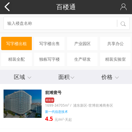
百楼通
写字楼出租
写字楼出售
产业园区
共享办公
精装全配
独栋写字楼
生产研发
精装实验室
区域
面积
价格
前滩壹号
精装修
1699-34705m² / 浦东新区-世博前滩商务区
新一代信息技术
4.5
元/m²⋅天起