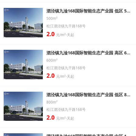
泗泾镇九淦168国际智能生态产业园 低区 500㎡ 标准办公室出租信息
500m²
松江泗泾镇九干路168号
2.0
元/m²⋅天起
泗泾镇九淦168国际智能生态产业园 高区 600㎡ 标准办公室出租信息
600m²
松江泗泾镇九干路168号
2.0
元/m²⋅天起
泗泾镇九淦168国际智能生态产业园 低区 800㎡ 标准办公室出租信息
800m²
松江泗泾镇九干路168号
2.0
元/m²⋅天起