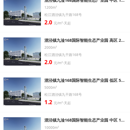
泗泾镇九淦168国际智能生态产业园 中区 1200㎡ 标准办公室出租信息
1200m²
松江泗泾镇九干路168号
2.0
元/m²⋅天起
泗泾镇九淦168国际智能生态产业园 高区 2000㎡ 标准办公室出租信息
2000m²
松江泗泾镇九干路168号
2.0
元/m²⋅天起
泗泾镇九淦168国际智能生态产业园 低区 5000㎡ 标准办公室出租信息
5000m²
松江泗泾镇九干路168号
1.2
元/m²⋅天起
泗泾镇九淦168国际智能生态产业园 中区 10000㎡ 标准办公室出租信息
10000m²