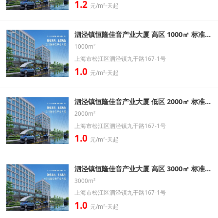
1.2
元/m²⋅天起
泗泾镇恒隆佳音产业大厦 高区 1000㎡ 标准办公室出租信息
1000m²
上海市松江区泗泾镇九干路167-1号
1.0
元/m²⋅天起
泗泾镇恒隆佳音产业大厦 低区 2000㎡ 标准办公室出租信息
2000m²
上海市松江区泗泾镇九干路167-1号
1.0
元/m²⋅天起
泗泾镇恒隆佳音产业大厦 高区 3000㎡ 标准办公室出租信息
3000m²
上海市松江区泗泾镇九干路167-1号
1.0
元/m²⋅天起