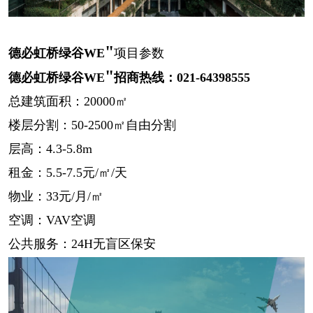
"
德必虹桥绿谷
WE
项目参数
"
德必虹桥绿谷
WE
招商热线：
021-64398555
总建筑面积：
20000㎡
楼层分割：
50-2500㎡自由分割
层高：
4.3-5.8m
租金：
5.5-7.5元/㎡/天
物业：
33元/月/㎡
空调：
VAV空调
公共服务：
24H无盲区保安