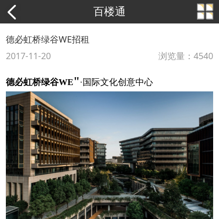
百楼通
德必虹桥绿谷WE招租
2017-11-20
浏览量：4540
"
德必虹桥绿谷
WE
·国际文化创意中心