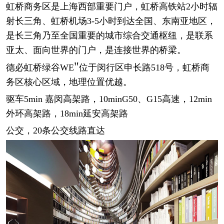
虹桥商务区是上海西部重要门户，虹桥高铁站
2小时辐
射长三角、虹桥机场3-5小时到达全国、东南亚地区，
是长三角乃至全国重要的城市综合交通枢纽，是联系
亚太、面向世界的门户，是连接世界的桥梁。
"
德必虹桥绿谷
WE
位于闵行区申长路
518号，虹桥商
务区核心区域，地理位置优越。
驱车
5min 嘉闵高架路，10minG50、G15高速，12min
外环高架路，18min延安高架路
公交，
20条公交线路直达