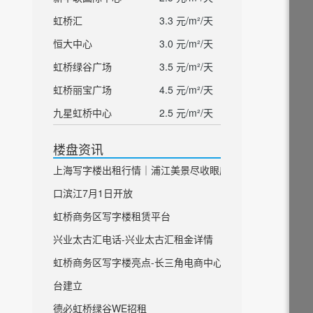
虹桥汇
3.3 元/m²/天
恒大中心
3.0 元/m²/天
虹桥绿谷广场
3.5 元/m²/天
虹桥丽宝广场
4.5 元/m²/天
九星虹桥中心
2.5 元/m²/天
楼盘资讯
上海写字楼出租行情｜浦江美景尽收眼底 虹
口滨江7月1日开放
虹桥商务区写字楼租赁平台
兴业太古汇电话-兴业太古汇租金详情
虹桥商务区写字楼亮点-长三角电商中心平
台建立
德必虹桥绿谷WE招租