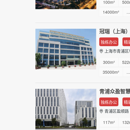
100m²
500
14000m²
...
冠瑞（上海
独栋办公
精
上海市青浦区华
300m²
522
35000m²
...
青浦众盈智
独栋办公
精
青浦区盈顺路 8
117m²
132