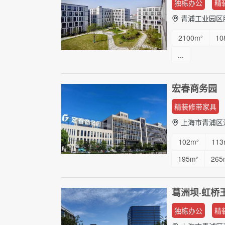
...
独栋办公
精
青浦工业园区
2100m²
10
...
宏春商务园
精装修带家具
上海市青浦区清
102m²
113
195m²
265
...
葛洲坝·虹桥
独栋办公
精