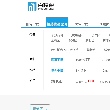
租写字楼
精装修带家具
买写字楼
创意园
位置
全部商圈
浦东新区
长宁区
金山区
奉贤区
崇明区
临港
西虹桥商务区/徐泾镇
华新镇
赵巷
面积
面积不限
100m²以下
100-20
价格
单价不限
1元以下
1-2元
热门
HOT
热门项目
青奢空间
旭兆空
青浦区
×