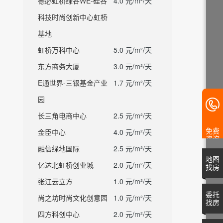
德必虹桥绿谷WE-硅谷
4.0 元/m²/天
科技时尚创新中心虹桥
基地
虹桥万科中心
5.0 元/m²/天
东方商务大厦
3.0 元/m²/天
E通世界-三银基金产业
1.7 元/m²/天
园
长三角电商中心
2.5 元/m²/天
免费
金臣中心
4.0 元/m²/天
咨询
融信绿地国际
2.5 元/m²/天
地图
亿达北虹桥创业城
2.0 元/m²/天
找房
张江云立方
1.0 元/m²/天
委托
尚之坊时尚文化创意园
1.0 元/m²/天
找房
四方科创中心
2.0 元/m²/天