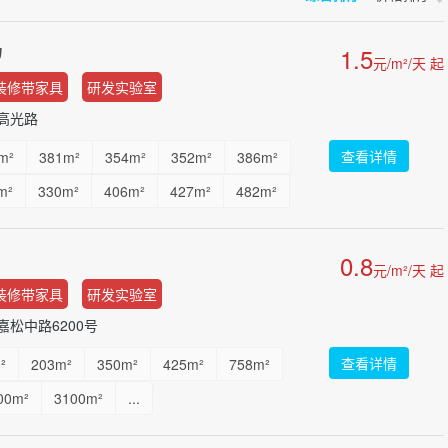
场
1.5
元/m²/天 起
装修带家具
研发实验室
高光路
查看详情
m²
381m²
354m²
352m²
386m²
m²
330m²
406m²
427m²
482m²
m²
468m²
474m²
342m²
399m²
0.8
70m²
2083.6m²
2082m²
...
元/m²/天 起
装修带家具
研发实验室
松中路6200号
查看详情
²
203m²
350m²
425m²
758m²
00m²
3100m²
...