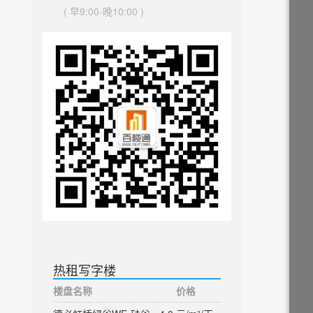
( 早9:00-晚10:00 )
热租写字楼
楼盘名称
价格