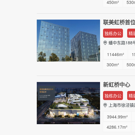
450m²
530
2000m²
18
联美虹桥首位
独栋办公
精
蟠中东路188
11446m²
1
300m²
500
1500m²
21
新虹桥中心
150m²
210
独栋办公
精
上海市徐泾镇盈
3944.99m²
4286.17m²