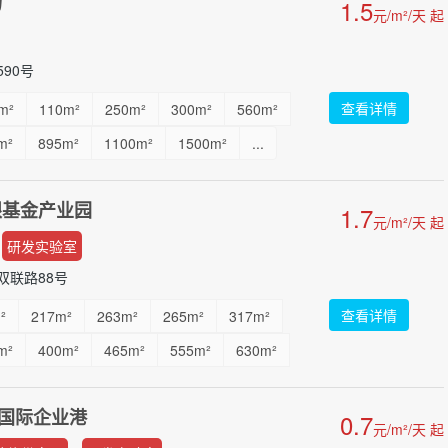
场
1.5
元/m²/天 起
90号
查看详情
m²
110m²
250m²
300m²
560m²
m²
895m²
1100m²
1500m²
...
银基金产业园
1.7
元/m²/天 起
研发实验室
双联路88号
查看详情
²
217m²
263m²
265m²
317m²
m²
400m²
465m²
555m²
630m²
m²
1000m²
1132m²
1256m²
国际企业港
0.7
00m²
2800m²
3000m²
3500m²
元/m²/天 起