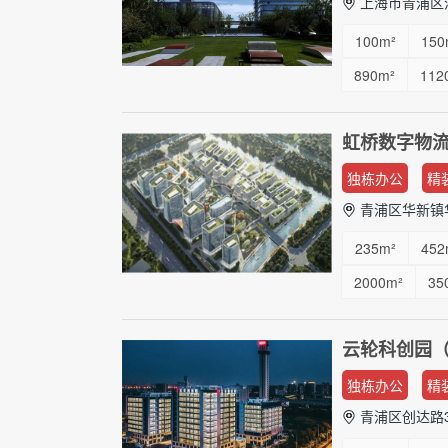
上海市青浦区清
100m²
150
890m²
112
虹桥数字物
独栋办公
精
青浦区华新镇华腾
235m²
452
2000m²
35
云轮科创园（
独栋办公
精
青浦区创达路3