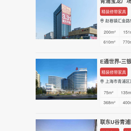
青浦宝龙广
精装修带家具
赵巷镇汇金路5
200m²
151
610m²
770
E通世界-三
精装修带家具
上海市青浦区
75m²
135m
368m²
400
718m²
870
联东U谷青浦
2227m²
25