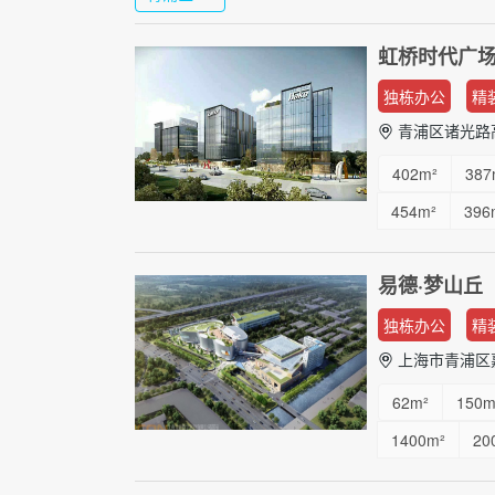
虹桥时代广
独栋办公
精
青浦区诸光路
402m²
387
454m²
396
421m²
345
易德·梦山丘
1876m²
15
独栋办公
精
上海市青浦区嘉
62m²
150m
1400m²
20