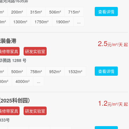
河湾路1635弄
查看详情
m²
200m²
315m²
506m²
715m²
0m²
1300m²
1750m²
1900m²
...
流装备港
2.5
元/m²/天 起
装修带家具
研发实验室
路 1288 号
查看详情
m²
500m²
758m²
952m²
1532m²
00m²
4000m²
...
2025科创园）
1.2
元/m²/天 起
装修带家具
研发实验室
33号