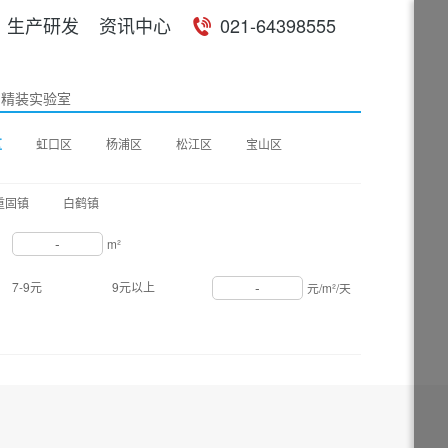
生产研发
资讯中心
021-64398555
精装实验室
区
虹口区
杨浦区
松江区
宝山区
重固镇
白鹤镇
-
m²
-
7-9元
9元以上
元/m²/天