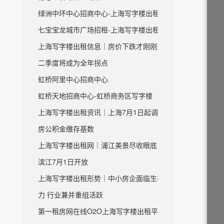
绿洲中环中心招商中心-上海写字楼出租
七宝宝龙城市广场招租-上海写字楼出租
上海写字楼出租信息｜房价下跌才刚刚开始
二季度将成为全年拐点
虹桥阿里中心招商中心
虹桥天地招商中心-虹桥商务区写字楼
上海写字楼出租资讯｜上海7月1日起调整住
房公积金缴存基数
上海写字楼出租网｜浦江美景尽收眼底 虹口
滨江7月1日开放
上海写字楼出租形势｜中小房企面临生存压
力 行业兼并重组活跃
第一租房网在线O2O上海写字楼出租平台