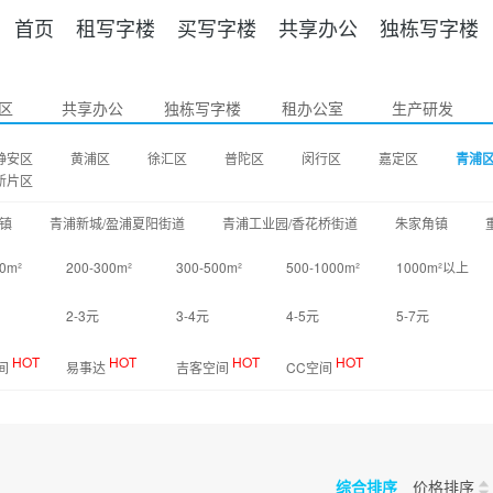
首页
租写字楼
买写字楼
共享办公
独栋写字楼
区
共享办公
独栋写字楼
租办公室
生产研发
静安区
黄浦区
徐汇区
普陀区
闵行区
嘉定区
青浦
新片区
镇
青浦新城/盈浦夏阳街道
青浦工业园/香花桥街道
朱家角镇
0m²
200-300m²
300-500m²
500-1000m²
1000m²以上
2-3元
3-4元
4-5元
5-7元
HOT
HOT
HOT
HOT
间
易事达
吉客空间
CC空间
综合排序
价格排序