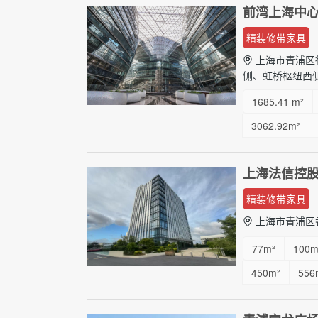
前湾上海中
精装修带家具
上海市青浦区徐
侧、虹桥枢纽西
1685.41 m²
3062.92m²
...
上海法信控
精装修带家具
上海市青浦区
77m²
100m
450m²
556
1500m²
21