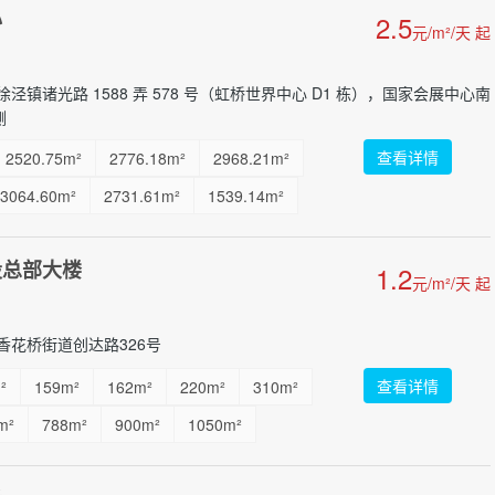
心
2.5
元/m²/天 起
泾镇诸光路 1588 弄 578 号（虹桥世界中心 D1 栋），国家会展中心南
侧
查看详情
2520.75m²
2776.18m²
2968.21m²
3064.60m²
2731.61m²
1539.14m²
股总部大楼
1.2
元/m²/天 起
香花桥街道创达路326号
查看详情
²
159m²
162m²
220m²
310m²
m²
788m²
900m²
1050m²
00m²
2600m²
3200m²
...