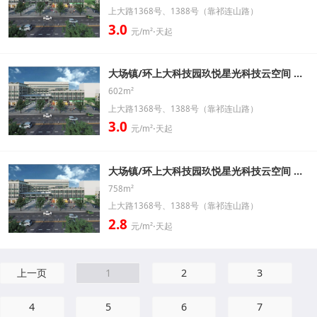
上大路1368号、1388号（靠祁连山路）
3.0
元/m²⋅天起
大场镇/环上大科技园玖悦星光科技云空间 高区 602㎡ 精装/毛坯办公室出租信息
602m²
上大路1368号、1388号（靠祁连山路）
3.0
元/m²⋅天起
大场镇/环上大科技园玖悦星光科技云空间 低区 758㎡ 精装/毛坯办公室出租信息
758m²
上大路1368号、1388号（靠祁连山路）
2.8
元/m²⋅天起
上一页
1
2
3
4
5
6
7