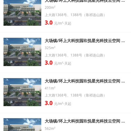
大场镇/环上大科技园玖悦星光科技云空间 高区 200㎡ 精装/毛坯办公室出租信息
200m²
上大路1368号、1388号（靠祁连山路）
3.0
元/m²⋅天起
大场镇/环上大科技园玖悦星光科技云空间 低区 325㎡ 精装/毛坯办公室出租信息
325m²
上大路1368号、1388号（靠祁连山路）
3.0
元/m²⋅天起
大场镇/环上大科技园玖悦星光科技云空间 中区 411㎡ 精装/毛坯办公室出租信息
411m²
上大路1368号、1388号（靠祁连山路）
3.0
元/m²⋅天起
大场镇/环上大科技园玖悦星光科技云空间 低区 562㎡ 精装/毛坯办公室出租信息
562m²