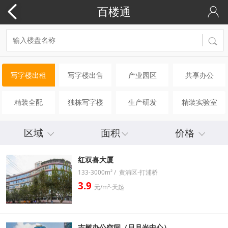
百楼通
写字楼出租
写字楼出售
产业园区
共享办公
精装全配
独栋写字楼
生产研发
精装实验室
区域
面积
价格
红双喜大厦
133-3000m² / 黄浦区-打浦桥
3.9
元/m²⋅天起
吉树办公空间（日月光中心）