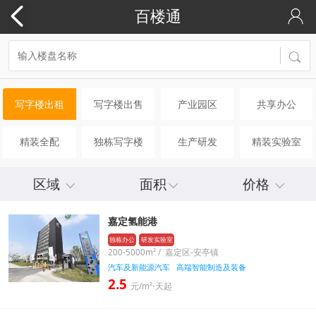
百楼通
写字楼出租
写字楼出售
产业园区
共享办公
精装全配
独栋写字楼
生产研发
精装实验室
区域
面积
价格
嘉定氢能港
独栋办公
研发实验室
200-5000m² / 嘉定区-安亭镇
汽车及新能源汽车
高端智能制造及装备
2.5
元/m²⋅天起