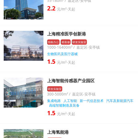
55-180m² / 嘉定区-安亭镇
2.2
元/m²⋅天起
上海精准医学创新港
独栋办公
精装修
研发实验室
1000-16400m² / 嘉定区-安亭镇
生物医药及医疗器械
1.5
元/m²⋅天起
上海智能传感器产业园区
研发实验室
300-5000m² / 嘉定区-安亭镇
集成电路
人工智能
新一代信息技术
汽车及新能源汽车
高端智能制造及装备
1.5
元/m²⋅天起
上海氢能港