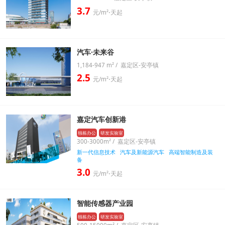
3.7
元/m²⋅天起
汽车·未来谷
1,184-947 m² / 嘉定区-安亭镇
2.5
元/m²⋅天起
嘉定汽车创新港
独栋办公
研发实验室
300-3000m² / 嘉定区-安亭镇
新一代信息技术
汽车及新能源汽车
高端智能制造及装
备
3.0
元/m²⋅天起
智能传感器产业园
独栋办公
研发实验室