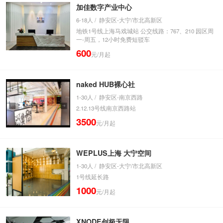
加佳数字产业中心
6-18人 / 静安区-大宁/市北高新区
地铁1号线上海马戏城站 公交线路：767、210 园区周
一-周五，12小时免费短驳车
600
元/月起
naked HUB裸心社
1-30人 / 静安区-南京西路
2.12.13号线南京西路站
3500
元/月起
WEPLUS上海 大宁空间
1-30人 / 静安区-大宁/市北高新区
1号线延长路
1000
元/月起
XNODE创极无限