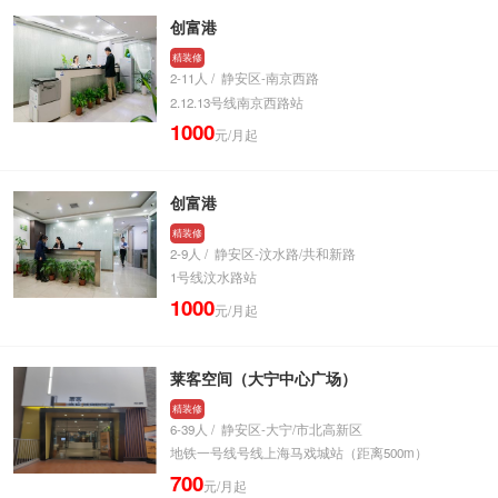
创富港
精装修
2-11人 / 静安区-南京西路
2.12.13号线南京西路站
1000
元/月起
创富港
精装修
2-9人 / 静安区-汶水路/共和新路
1号线汶水路站
1000
元/月起
莱客空间（大宁中心广场）
精装修
6-39人 / 静安区-大宁/市北高新区
地铁一号线号线上海马戏城站（距离500m）
700
元/月起