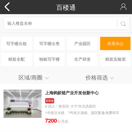
百楼通
写字楼出租
写字楼出售
产业园区
共享办公
精装全配
独栋写字楼
生产研发
精装实验室
区域/商圈
价格筛选
上海蚂蚁链产业开发创新中心
精装修
8-25人 / 静安区-大宁/市北高新区
1号线汶水路、7号线大场镇、园区配备免费班车
7200
元/月起