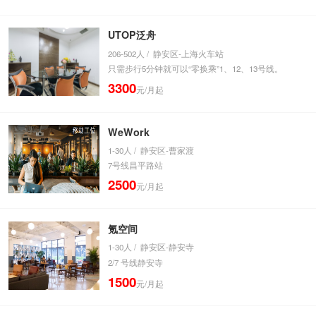
UTOP泛舟
206-502人 / 静安区-上海火车站
只需步行5分钟就可以“零换乘”1、12、13号线。
3300
元/月起
WeWork
1-30人 / 静安区-曹家渡
7号线昌平路站
2500
元/月起
氪空间
1-30人 / 静安区-静安寺
2/7 号线静安寺
1500
元/月起