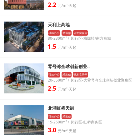
2.2
元/m²⋅天起
天利上高地
独栋办公
精装修
研发实验室
80-2300m² / 闵行区-梅陇镇/南方商城
1.5
元/m²⋅天起
零号湾全球创新创业..
独栋办公
精装修
研发实验室
20-5500m² / 闵行区-大零号湾全球创新创业聚集区
2.5
元/m²⋅天起
龙湖虹桥天街
独栋办公
精装修
15-2600m² / 闵行区-虹桥商务区
3.0
元/m²⋅天起