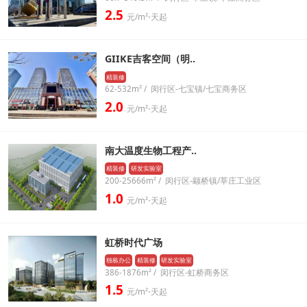
2.5
元/m²⋅天起
GIIKE吉客空间（明..
精装修
62-532m² / 闵行区-七宝镇/七宝商务区
2.0
元/m²⋅天起
南大温度生物工程产..
精装修
研发实验室
200-25666m² / 闵行区-颛桥镇/莘庄工业区
1.0
元/m²⋅天起
虹桥时代广场
独栋办公
精装修
研发实验室
386-1876m² / 闵行区-虹桥商务区
1.5
元/m²⋅天起