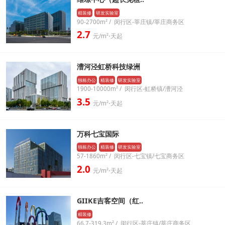
精装修
研发实验室
90-2700m² / 闵行区-莘庄镇/莘庄商务区
2.7
元/m²⋅天起
漕河泾虹桥科技绿洲
独栋办公
精装修
研发实验室
1900-10000m² / 闵行区-虹桥镇/漕河泾
3.5
元/m²⋅天起
万科七宝国际
独栋办公
精装修
研发实验室
57-1860m² / 闵行区-七宝镇/七宝商务区
2.0
元/m²⋅天起
GIIKE吉客空间（红..
精装修
66.7-319.3m² / 闵行区-莘庄镇/莘庄商务区