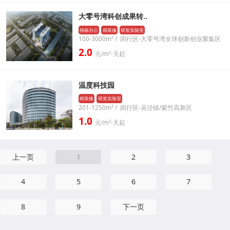
大零号湾科创成果转..
独栋办公
精装修
研发实验室
100-3000m² / 闵行区-大零号湾全球创新创业聚集区
2.0
元/m²⋅天起
温度科技园
精装修
研发实验室
201-1250m² / 闵行区-吴泾镇/紫竹高新区
1.0
元/m²⋅天起
上一页
1
2
3
4
5
6
7
8
9
下一页