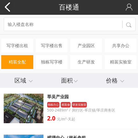
百楼通
写字楼出租
写字楼出售
产业园区
共享办公
精装全配
独栋写字楼
生产研发
精装实验室
区域
面积
价格
莘吴产业园
独栋办公
精装修
研发实验室
500-2489m² / 闵行区-莘庄镇/莘庄商务区
2.0
元/m²⋅天起
维璟中心（超长免租..