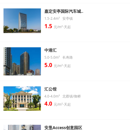
嘉定安亭国际汽车城..
1.5-2.4m² 安亭镇
1.5
元/m²⋅天起
中港汇
5.0-5.0m² 长寿路
5.0
元/m²⋅天起
汇公馆
4.0-4.0m² 北蔡镇/御桥
4.0
元/m²⋅天起
安垦Access创意园区