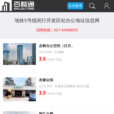
企业服务
地铁5号线闵行开发区站办公地址信息网
招商热线：021-64398555
吉树办公空间（日月..
3.5-3.5m² 打浦桥
3.5
元/m²⋅天起
友缘众创
3.5-3.5m² 长风生态商务区/金沙江路
3.5
元/m²⋅天起
智汇大楼