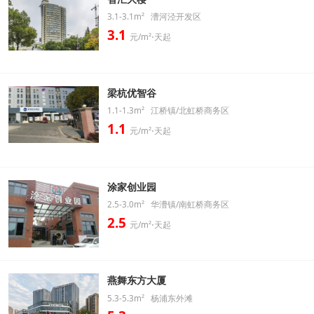
3.1-3.1m² 漕河泾开发区
3.1
元/m²⋅天起
梁杭优智谷
1.1-1.3m² 江桥镇/北虹桥商务区
1.1
元/m²⋅天起
涂家创业园
2.5-3.0m² 华漕镇/南虹桥商务区
2.5
元/m²⋅天起
燕舞东方大厦
5.3-5.3m² 杨浦东外滩