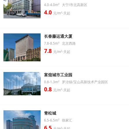
4.0-4.0m² 大宁/市北高新区
4.0
元/m²⋅天起
长春藤运通大厦
7.8-8.5m² 北京西路
7.8
元/m²⋅天起
富煊城市工业园
0.8-1.3m² 罗泾镇/宝山高新技术产业园区
0.8
元/m²⋅天起
青松城
6.5-6.5m² 徐家汇
6.5
元/m²⋅天起