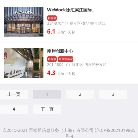
WeWork徐汇滨江国际..
精装修
354-870m² / 徐汇区-龙华/徐汇滨江
6.1
元/m²⋅天起
南岸创新中心
精装修
研发实验室
201-1000m² / 徐汇区-漕河泾开发区
4.3
元/m²⋅天起
上一页
1
2
3
4
下一页
©2015-2021 百楼通信息服务（上海）有限公司 沪ICP备2021019885
号-4