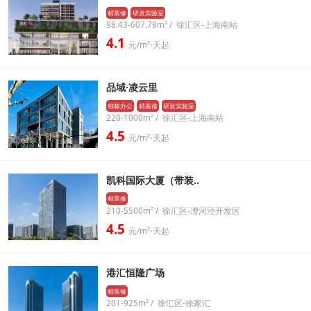
精装修
研发实验室
98.43-607.79m² / 徐汇区-上海南站
4.1
元/m²⋅天起
品域·凌云里
独栋办公
精装修
研发实验室
220-1000m² / 徐汇区-上海南站
4.5
元/m²⋅天起
凯科国际大厦（带装..
精装修
210-5500m² / 徐汇区-漕河泾开发区
4.5
元/m²⋅天起
港汇恒隆广场
精装修
201-925m² / 徐汇区-徐家汇