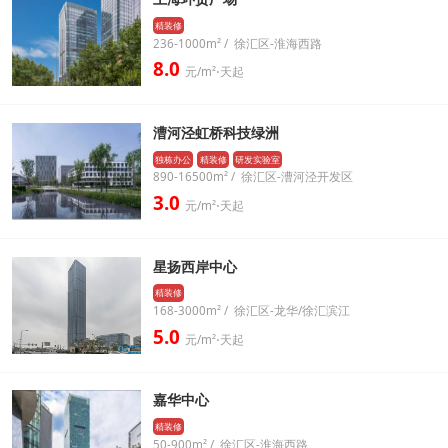
精装修
236-1000m² / 徐汇区-淮海西路
8.0
元/m²⋅天起
漕河泾虹桥科技绿洲
独栋办公
精装修
研发实验室
890-16500m² / 徐汇区-漕河泾开发区
3.0
元/m²⋅天起
星扬西岸中心
精装修
168-3000m² / 徐汇区-龙华/徐汇滨江
5.0
元/m²⋅天起
嘉华中心
精装修
50-900m² / 徐汇区-淮海西路