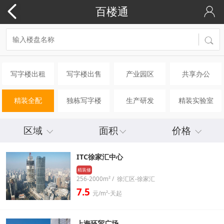
百楼通
写字楼出租
写字楼出售
产业园区
共享办公
精装全配
独栋写字楼
生产研发
精装实验室
区域
面积
价格
ITC徐家汇中心
精装修
256-2000m² / 徐汇区-徐家汇
7.5
元/m²⋅天起
上海环贸广场