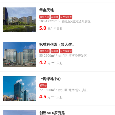
华鑫天地
独栋办公
精装修
研发实验室
100-12220m² / 徐汇区-漕河泾开发区
5.0
元/m²⋅天起
枫林科创园（普天信..
独栋办公
精装修
研发实验室
55-2600m² / 徐汇区-漕河泾开发区
4.2
元/m²⋅天起
上海绿地中心
精装修
72-1500m² / 徐汇区-龙华/徐汇滨江
4.5
元/m²⋅天起
创邑MIX罗秀路