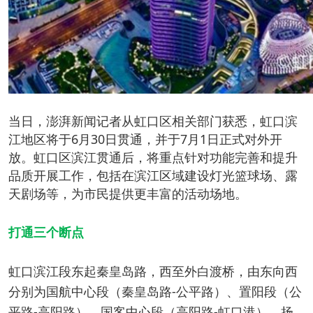
当日，澎湃新闻记者从虹口区相关部门获悉，虹口滨
江地区将于6月30日贯通，并于7月1日正式对外开
放。虹口区滨江贯通后，将重点针对功能完善和提升
品质开展工作，包括在滨江区域建设灯光篮球场、露
天剧场等，为市民提供更丰富的活动场地。
打通三个断点
虹口滨江段东起秦皇岛路，西至外白渡桥，由东向西
分别为国航中心段（秦皇岛路-公平路）、置阳段（公
平路-高阳路）、国客中心段（高阳路-虹口港）、扬