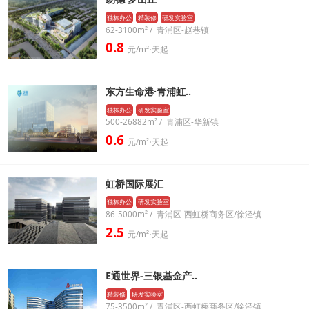
独栋办公
精装修
研发实验室
62-3100m² / 青浦区-赵巷镇
0.8
元/m²⋅天起
东方生命港·青浦虹..
独栋办公
研发实验室
500-26882m² / 青浦区-华新镇
0.6
元/m²⋅天起
虹桥国际展汇
独栋办公
研发实验室
86-5000m² / 青浦区-西虹桥商务区/徐泾镇
2.5
元/m²⋅天起
E通世界-三银基金产..
精装修
研发实验室
75-3500m² / 青浦区-西虹桥商务区/徐泾镇