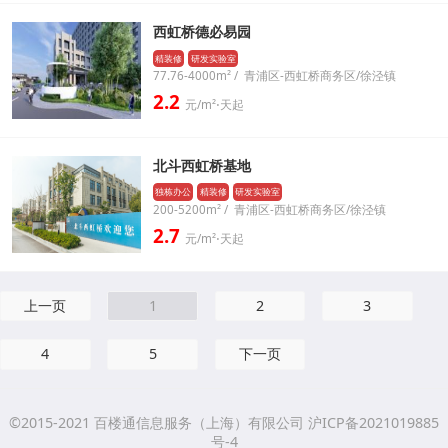
西虹桥德必易园
精装修
研发实验室
77.76-4000m² / 青浦区-西虹桥商务区/徐泾镇
2.2
元/m²⋅天起
北斗西虹桥基地
独栋办公
精装修
研发实验室
200-5200m² / 青浦区-西虹桥商务区/徐泾镇
2.7
元/m²⋅天起
上一页
1
2
3
4
5
下一页
©2015-2021 百楼通信息服务（上海）有限公司 沪ICP备2021019885
号-4