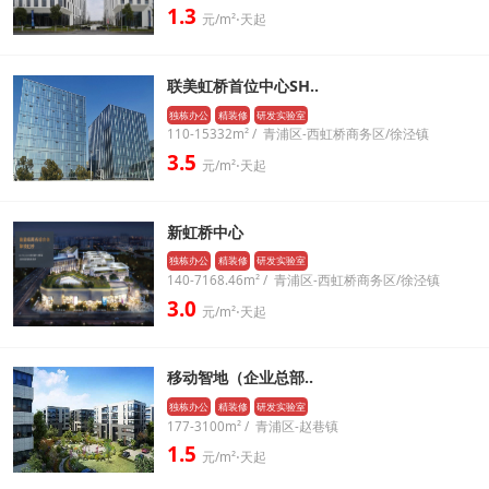
1.3
元/m²⋅天起
联美虹桥首位中心SH..
独栋办公
精装修
研发实验室
110-15332m² / 青浦区-西虹桥商务区/徐泾镇
3.5
元/m²⋅天起
新虹桥中心
独栋办公
精装修
研发实验室
140-7168.46m² / 青浦区-西虹桥商务区/徐泾镇
3.0
元/m²⋅天起
移动智地（企业总部..
独栋办公
精装修
研发实验室
177-3100m² / 青浦区-赵巷镇
1.5
元/m²⋅天起