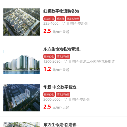
虹桥数字物流装备港
独栋办公
精装修
研发实验室
235-4000m² / 青浦区-华新镇
2.5
元/m²⋅天起
东方生命港临港青浦..
独栋办公
研发实验室
1200-3080m² / 青浦区-青浦工业园/香花桥街道
1.2
元/m²⋅天起
华新·中交数字智造..
独栋办公
研发实验室
3000-5000m² / 青浦区-华新镇
2.5
元/m²⋅天起
东方生命港·临港青..