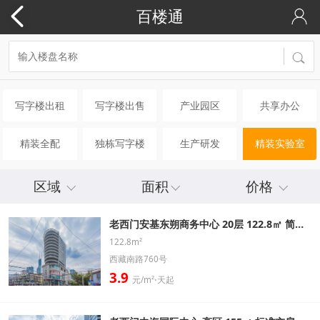
百楼通
写字楼出租
写字楼出售
产业园区
共享办公
精装全配
独栋写字楼
生产研发
精装实验室
区域
面积
价格
老西门安基东朔商务中心 20层 122.8㎡ 简装办公室出租信息
122.8m²
西藏南路760号
3.9
元/m²⋅天起