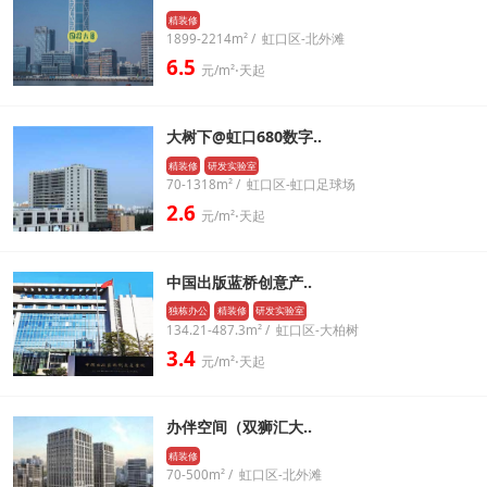
精装修
1899-2214m² / 虹口区-北外滩
6.5
元/m²⋅天起
大树下@虹口680数字..
精装修
研发实验室
70-1318m² / 虹口区-虹口足球场
2.6
元/m²⋅天起
中国出版蓝桥创意产..
独栋办公
精装修
研发实验室
134.21-487.3m² / 虹口区-大柏树
3.4
元/m²⋅天起
办伴空间（双狮汇大..
精装修
70-500m² / 虹口区-北外滩