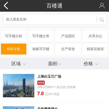
百楼通
写字楼出租
写字楼出售
产业园区
共享办公
精装全配
独栋写字楼
生产研发
精装实验室
区域
面积
价格
上海白玉兰广场
精装修
248-2700m² / 虹口区-北外滩
7.0
元/m²⋅天起
北外滩来福士