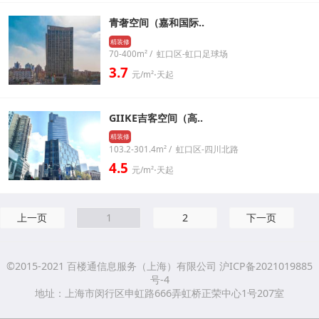
青奢空间（嘉和国际..
精装修
70-400m² / 虹口区-虹口足球场
3.7
元/m²⋅天起
GIIKE吉客空间（高..
精装修
103.2-301.4m² / 虹口区-四川北路
4.5
元/m²⋅天起
上一页
1
2
下一页
©2015-2021 百楼通信息服务（上海）有限公司 沪ICP备2021019885
号-4
地址：上海市闵行区申虹路666弄虹桥正荣中心1号207室