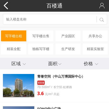
百楼通
写字楼出租
写字楼出售
产业园区
共享办公
精装全配
独栋写字楼
生产研发
精装实验室
区域
面积
价格
青奢空间（中山万博国际中心）
精装修
70-500m² / 长宁区-虹桥路
3.6
元/m²⋅天起
SOHO中山广场