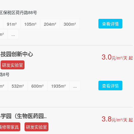
区保税区荷丹路88号
查看详情
91m²
105m²
204m²
300m²
m²
...
科技园创新中心
3.0
元/m²/天 起
研发实验室
路8号
查看详情
m²
532m²
600m²
1935m²
...
学园（生物医药园..
3.8
元/m²/天 起
装修带家具
研发实验室