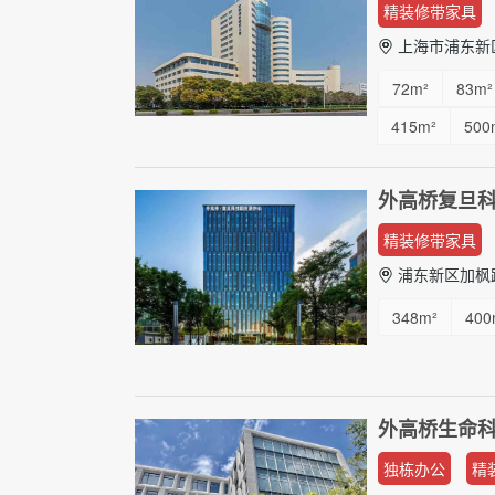
精装修带家具
上海市浦东新
72m²
83m²
415m²
500
外高桥复旦
精装修带家具
浦东新区加枫
348m²
400
外高桥生命科
独栋办公
精