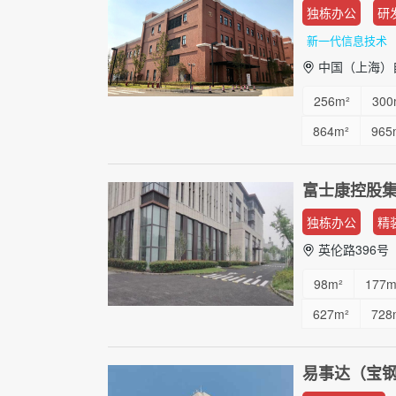
独栋办公
研
新一代信息技术
中国（上海）自
256m²
300
864m²
965
4200m²
50
富士康控股
独栋办公
精
英伦路396号
98m²
177m
627m²
728
易事达（宝