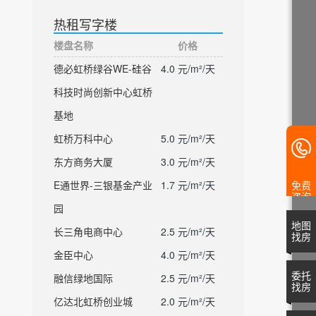
热租写字楼
楼盘名称
价格
德必虹桥绿谷WE-硅谷
4.0 元/m²/天
科技时尚创新中心虹桥
基地
虹桥万科中心
5.0 元/m²/天
东方商务大厦
3.0 元/m²/天
E通世界-三银基金产业
1.7 元/m²/天
免费
咨询
园
地图
长三角电商中心
2.5 元/m²/天
找房
金臣中心
4.0 元/m²/天
委托
融信绿地国际
2.5 元/m²/天
找房
亿达北虹桥创业城
2.0 元/m²/天