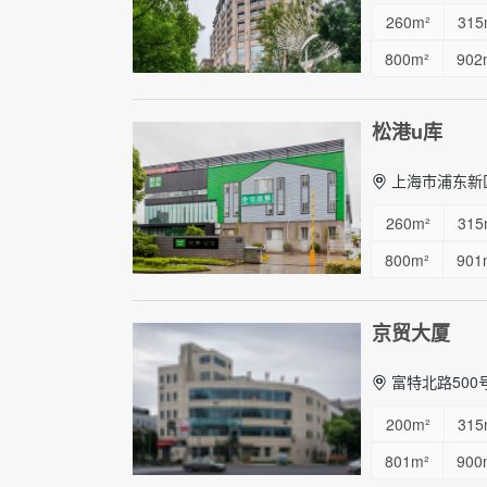
260m²
315
800m²
902
松港u库
上海市浦东新区
260m²
315
800m²
901
京贸大厦
富特北路500
200m²
315
801m²
900