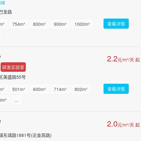
器械
巴圣路
查看详情
m²
754m²
800m²
900m²
1000m²
心
2.2
元/m²/天 起
研发实验室
区美盛路55号
查看详情
m²
501m²
600m²
714m²
802m²
0m²
...
场
2.0
元/m²/天 起
东靖路1881号(近金高路)