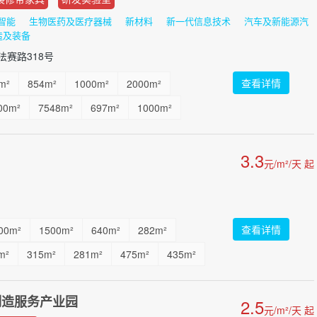
智能
生物医药及医疗器械
新材料
新一代信息技术
汽车及新能源汽
造及装备
赛路318号
查看详情
m²
854m²
1000m²
2000m²
00m²
7548m²
697m²
1000m²
50m²
6861m²
...
3.3
元/m²/天 起
查看详情
00m²
1500m²
640m²
282m²
m²
315m²
281m²
475m²
435m²
m²
199m²
388m²
...
制造服务产业园
2.5
元/m²/天 起