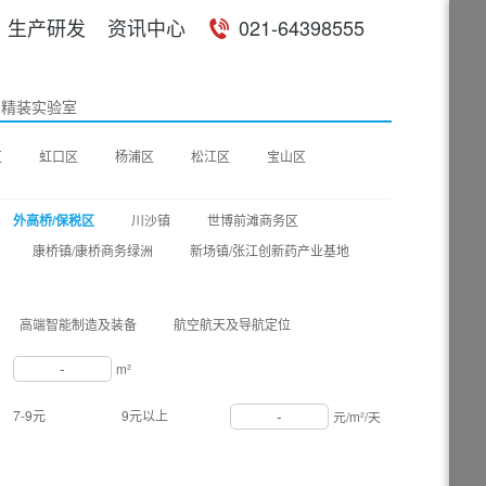
生产研发
资讯中心
021-64398555
精装实验室
区
虹口区
杨浦区
松江区
宝山区
外高桥/保税区
川沙镇
世博前滩商务区
康桥镇/康桥商务绿洲
新场镇/张江创新药产业基地
高端智能制造及装备
航空航天及导航定位
-
m²
-
7-9元
9元以上
元/m²/天