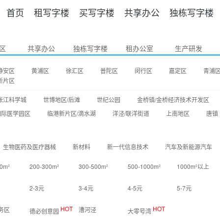
首页
租写字楼
买写字楼
共享办公
独栋写字楼
区
共享办公
独栋写字楼
租办公室
生产研发
静安区
黄浦区
徐汇区
普陀区
闵行区
嘉定区
青浦
新片区
张江科学城
世博地区/后滩
世纪公园
金桥镇/金桥经济技术开发区
国际医学园区
临港新片区/滴水湖
洋泾/联洋街道
上南地区
唐镇
生物医药及医疗器械
新材料
新一代信息技术
汽车及新能源汽车
0m²
200-300m²
300-500m²
500-1000m²
1000m²以上
2-3元
3-4元
4-5元
5-7元
HOT
HOT
务区
漕河泾
德必创意园
大零号湾