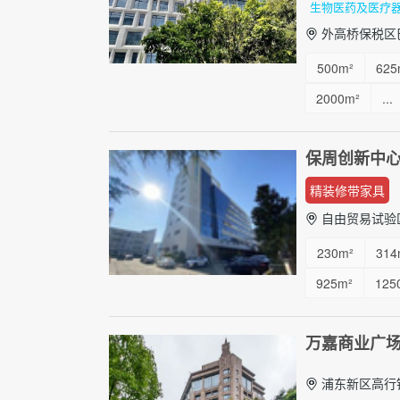
生物医药及医疗
外高桥保税区
500m²
625
2000m²
...
保周创新中
精装修带家具
自由贸易试验
230m²
314
925m²
125
万嘉商业广
浦东新区高行镇