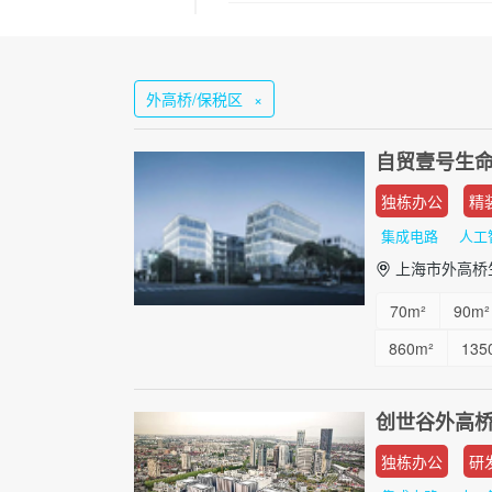
外高桥/保税区
×
自贸壹号生命
独栋办公
精
集成电路
人工
上海市外高桥
70m²
90m²
860m²
135
6220m²
81
创世谷外高
独栋办公
研