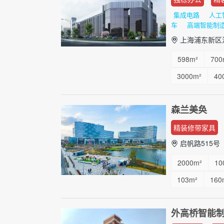
集成电路
人工
车
高端智能制
上海浦东新区法
598m²
700
3000m²
40
2000m²
34
森兰美奂
精装修带家具
启帆路515号
2000m²
10
103m²
160
152m²
220
外高桥智能