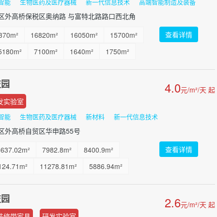
智能
生物医药及医疗器械
新一代信息技术
高端智能制造及装备
区外高桥保税区奥纳路 与富特北路路口西北角
查看详情
370m²
16820m²
16050m²
15700m²
5180m²
7100m²
1640m²
1750m²
50m²
1750m²
1870m²
1640m²
技园
4.0
元/m²/天 起
发实验室
智能
生物医药及医疗器械
新材料
新一代信息技术
区外高桥自贸区华申路55号
查看详情
1637.02m²
7982.8m²
8400.9m²
124.71m²
11278.81m²
5886.94m²
103.98m²
6139.09m²
6103.98m²
技园
2.6
...
元/m²/天 起
装修带家具
研发实验室