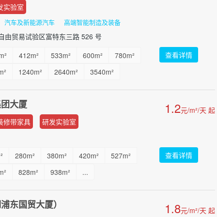
发实验室
汽车及新能源汽车
高端智能制造及装备
由贸易试验区富特东三路 526 号
查看详情
m²
412m²
533m²
600m²
780m²
m²
1240m²
2640m²
3540m²
00m²
...
集团大厦
1.2
元/m²/天 起
装修带家具
研发实验室
查看详情
²
280m²
380m²
420m²
527m²
m²
828m²
938m²
...
钢浦东国贸大厦）
1.8
元/m²/天 起