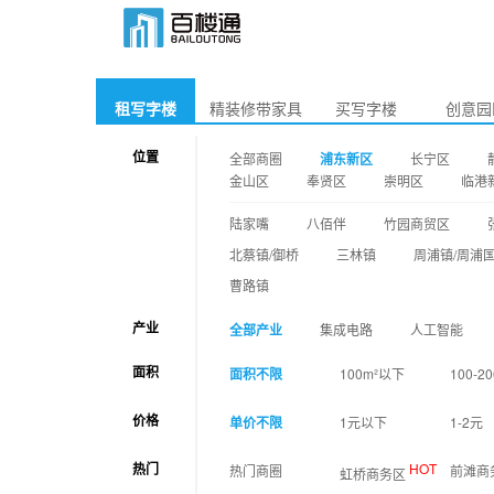
租写字楼
精装修带家具
买写字楼
创意园
位置
全部商圈
浦东新区
长宁区
金山区
奉贤区
崇明区
临港
陆家嘴
八佰伴
竹园商贸区
北蔡镇/御桥
三林镇
周浦镇/周浦
曹路镇
产业
全部产业
集成电路
人工智能
面积
面积不限
100m²以下
100-20
价格
单价不限
1元以下
1-2元
热门
HOT
热门商圈
前滩商
虹桥商务区