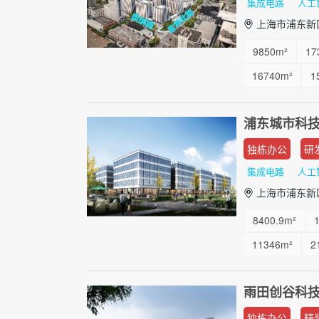
集成电路
人工
上海市浦东新
9850m²
17
16740m²
1
1870m²
17
浦东城市科
1180m²
...
独栋办公
研
集成电路
人工
上海市浦东新
8400.9m²
11346m²
2
1149.4m²
6
雨田创谷科
5886.94m²
独栋办公
精