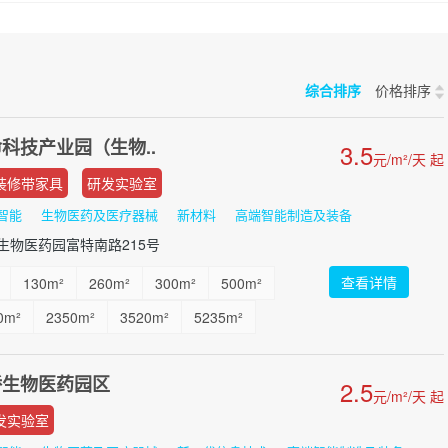
综合排序
价格排序
科技产业园（生物..
3.5
元/m²/天 起
装修带家具
研发实验室
智能
生物医药及医疗器械
新材料
高端智能制造及装备
生物医药园富特南路215号
查看详情
130m²
260m²
300m²
500m²
0m²
2350m²
3520m²
5235m²
00m²
1000 m²
...
桥生物医药园区
2.5
元/m²/天 起
发实验室