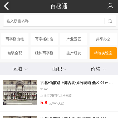
百楼通
写字楼出租
写字楼出售
产业园区
共享办公
精装全配
独栋写字楼
生产研发
精装实验室
区域
面积
价格
古北/仙霞路上海古北·原竹琥珀 低区 91㎡ 标准办公室出租信息
91m²
上海市闵行区红松东路
5.8
元/m²⋅天起