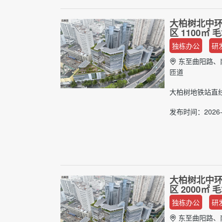
大柏树北中环
区 1100㎡
独栋办公
研
东至曲阳路、
匝道
大柏树地铁站直线
发布时间：2026-
大柏树北中环
区 2000㎡
独栋办公
研
东至曲阳路、