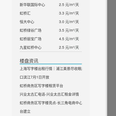
新华联国际中心
2.5 元/m²/天
虹桥汇
3.3 元/m²/天
恒大中心
3.0 元/m²/天
虹桥绿谷广场
3.5 元/m²/天
虹桥丽宝广场
4.5 元/m²/天
九星虹桥中心
2.5 元/m²/天
楼盘资讯
上海写字楼出租行情｜浦江美景尽收眼底 虹
口滨江7月1日开放
虹桥商务区写字楼租赁平台
兴业太古汇电话-兴业太古汇租金详情
虹桥商务区写字楼亮点-长三角电商中心平
台建立