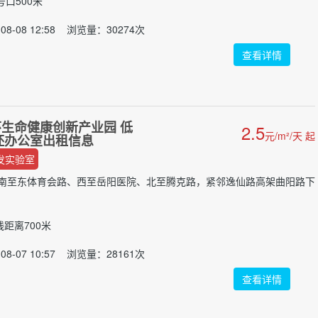
号口500米
08-08 12:58 浏览量：30274次
查看详情
生命健康创新产业园 低
2.5
元/m²/天 起
毛坯办公室出租信息
发实验室
南至东体育会路、西至岳阳医院、北至腾克路，紧邻逸仙路高架曲阳路下
距离700米
08-07 10:57 浏览量：28161次
查看详情