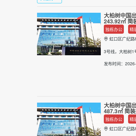
大柏树中国出
243.92㎡
独栋办公
精
虹口区广纪路8
3号线，大柏树1
发布时间：2026-
大柏树中国出
487.3㎡ 
独栋办公
精
虹口区广纪路8