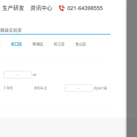
生产研发
资讯中心
021-64398555
精装实验室
区
虹口区
杨浦区
松江区
宝山区
-
m²
-
7-9元
9元以上
元/m²/天