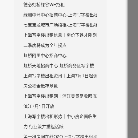
德必虹桥绿谷WE招租
绿洲中环中心招商中心-上海写字楼出租
七宝宝龙城市广场招租-上海写字楼出租
上海写字楼出租信息｜房价下跌才刚刚开始
二季度将成为全年拐点
虹桥阿里中心招商中心
虹桥天地招商中心-虹桥商务区写字楼
上海写字楼出租资讯｜上海7月1日起调整住
房公积金缴存基数
上海写字楼出租网｜浦江美景尽收眼底 虹口
滨江7月1日开放
上海写字楼出租形势｜中小房企面临生存压
力 行业兼并重组活跃
第一租房网在线O2O上海写字楼出租平台