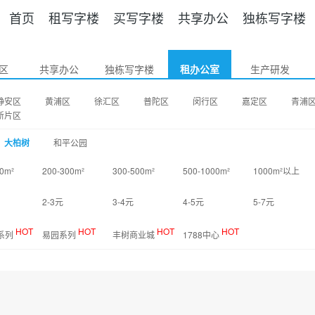
首页
租写字楼
买写字楼
共享办公
独栋写字楼
区
共享办公
独栋写字楼
租办公室
生产研发
静安区
黄浦区
徐汇区
普陀区
闵行区
嘉定区
青浦
新片区
大柏树
和平公园
0m²
200-300m²
300-500m²
500-1000m²
1000m²以上
2-3元
3-4元
4-5元
5-7元
HOT
HOT
HOT
HOT
O系列
易园系列
丰树商业城
1788中心