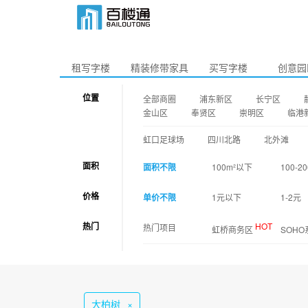
租写字楼
精装修带家具
买写字楼
创意园
位置
全部商圈
浦东新区
长宁区
金山区
奉贤区
崇明区
临港
虹口足球场
四川北路
北外滩
面积
面积不限
100m²以下
100-20
价格
单价不限
1元以下
1-2元
热门
HOT
热门项目
虹桥商务区
SOH
大柏树
×