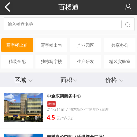
百楼通
写字楼出租
写字楼出售
产业园区
共享办公
精装全配
独栋写字楼
生产研发
精装实验室
区域
面积
价格
中金东朔商务中心
精装修
211-211m² / 浦东新区-世博地区/后滩
4.5
元/m²⋅天起
吉树办公空间（环球都会广场）