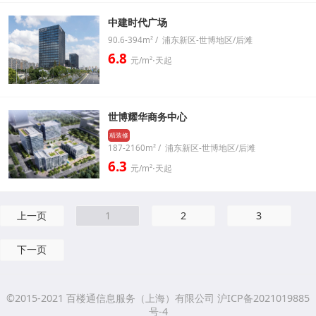
中建时代广场
90.6-394m² / 浦东新区-世博地区/后滩
6.8
元/m²⋅天起
世博耀华商务中心
精装修
187-2160m² / 浦东新区-世博地区/后滩
6.3
元/m²⋅天起
上一页
1
2
3
下一页
©2015-2021 百楼通信息服务（上海）有限公司 沪ICP备2021019885
号-4