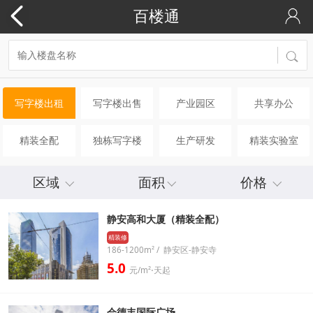
百楼通
写字楼出租
写字楼出售
产业园区
共享办公
精装全配
独栋写字楼
生产研发
精装实验室
区域
面积
价格
静安高和大厦（精装全配）
精装修
186-1200m² / 静安区-静安寺
5.0
元/m²⋅天起
会德丰国际广场