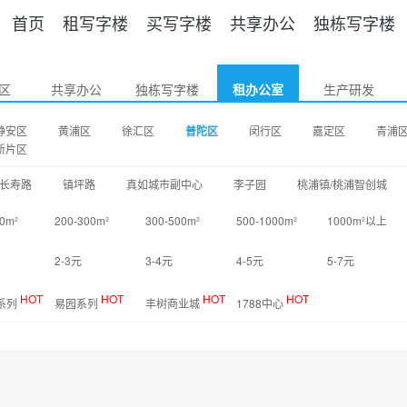
首页
租写字楼
买写字楼
共享办公
独栋写字楼
区
共享办公
独栋写字楼
租办公室
生产研发
静安区
黄浦区
徐汇区
普陀区
闵行区
嘉定区
青浦
新片区
长寿路
镇坪路
真如城市副中心
李子园
桃浦镇/桃浦智创城
0m²
200-300m²
300-500m²
500-1000m²
1000m²以上
2-3元
3-4元
4-5元
5-7元
HOT
HOT
HOT
HOT
O系列
易园系列
丰树商业城
1788中心