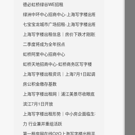
德必虹桥绿谷WE招租
绿洲中环中心招商中心-上海写字楼出租
七宝宝龙城市广场招租-上海写字楼出租
上海写字楼出租信息｜房价下跌才刚刚开始
二季度将成为全年拐点
虹桥阿里中心招商中心
虹桥天地招商中心-虹桥商务区写字楼
上海写字楼出租资讯｜上海7月1日起调整住
房公积金缴存基数
上海写字楼出租网｜浦江美景尽收眼底 虹口
滨江7月1日开放
上海写字楼出租形势｜中小房企面临生存压
力 行业兼并重组活跃
第一租房网在线O2O上海写字楼出租平台