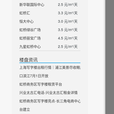
新华联国际中心
2.5 元/m²/天
虹桥汇
3.3 元/m²/天
恒大中心
3.0 元/m²/天
虹桥绿谷广场
3.5 元/m²/天
虹桥丽宝广场
4.5 元/m²/天
九星虹桥中心
2.5 元/m²/天
楼盘资讯
上海写字楼出租行情｜浦江美景尽收眼底 虹
口滨江7月1日开放
虹桥商务区写字楼租赁平台
兴业太古汇电话-兴业太古汇租金详情
虹桥商务区写字楼亮点-长三角电商中心平
台建立