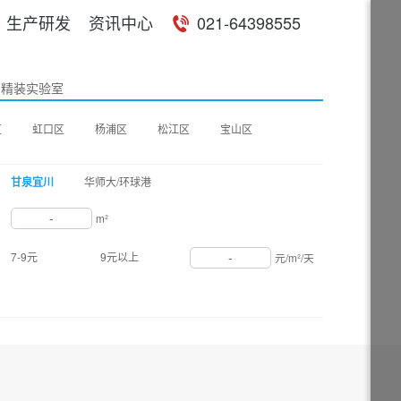
生产研发
资讯中心
021-64398555
精装实验室
区
虹口区
杨浦区
松江区
宝山区
甘泉宜川
华师大/环球港
-
m²
-
7-9元
9元以上
元/m²/天