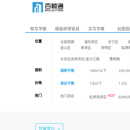
租写字楼
精装修带家具
买写字楼
创意园
位置
全部商圈
浦东新区
长宁区
金山区
奉贤区
崇明区
临港
长风生态商务区/金沙江路
曹杨路
面积
面积不限
100m²以下
100-20
价格
单价不限
1元以下
1-2元
热门
HOT
热门项目
虹桥商务区
SOH
甘泉宜川
×