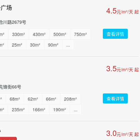
务广场
4.5
元/m²/天 起
川路2679号
查看详情
m²
330m²
430m²
500m²
750m²
m²
25m²
30m²
90m²
...
3.5
元/m²/天 起
先锋街66号
查看详情
²
68m²
62m²
66m²
208m²
m²
235m²
166m²
190m²
...
心
3.0
元/m²/天 起