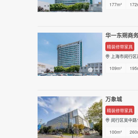
177m²
172
华一东朔商务中
精装修带家具
上海市闵行区莲
109m²
195
万象城
精装修带家具
闵行区吴中路1
100m²
260