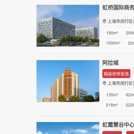
虹桥国际商
上海市闵行区合
150m²
200
1000m²
20
阿拉城
精装修带家具
上海市闵行区
135m²
62m
218m²
222
虹霞慧谷中