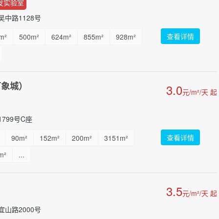
发实验室
中路1128号
查看详情
m²
500m²
624m²
855m²
928m²
万象城）
3.0
元/m²/天 起
799号C座
查看详情
90m²
152m²
200m²
3151m²
m²
...
3.5
元/m²/天 起
山路2000号