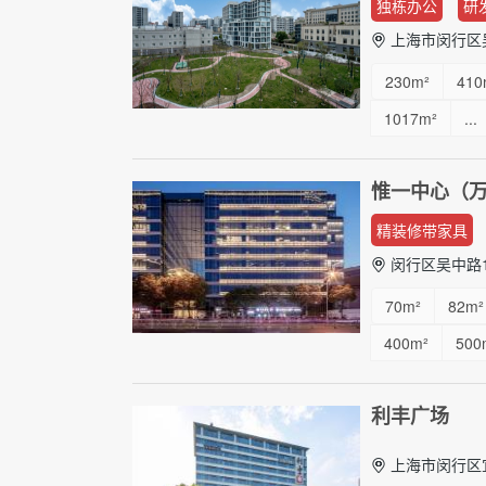
独栋办公
研
上海市闵行区吴
230m²
410
1017m²
...
惟一中心（
精装修带家具
闵行区吴中路1
70m²
82m²
400m²
500
利丰广场
上海市闵行区宜