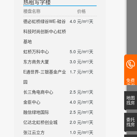
热租写字楼
楼盘名称
价格
德必虹桥绿谷WE-硅谷
4.0 元/m²/天
科技时尚创新中心虹桥
基地
虹桥万科中心
5.0 元/m²/天
东方商务大厦
3.0 元/m²/天
E通世界-三银基金产业
1.7 元/m²/天
免费
园
咨询
长三角电商中心
2.5 元/m²/天
地图
金臣中心
4.0 元/m²/天
找房
融信绿地国际
2.5 元/m²/天
委托
亿达北虹桥创业城
2.0 元/m²/天
找房
张江云立方
1.0 元/m²/天