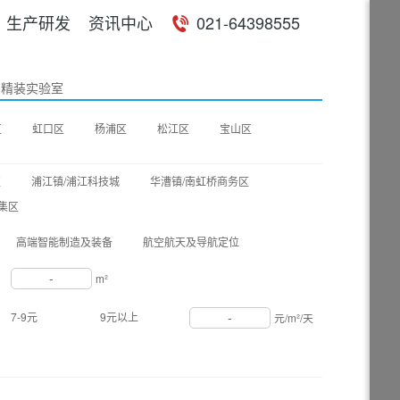
生产研发
资讯中心
021-64398555
精装实验室
区
虹口区
杨浦区
松江区
宝山区
区
浦江镇/浦江科技城
华漕镇/南虹桥商务区
集区
高端智能制造及装备
航空航天及导航定位
-
m²
-
7-9元
9元以上
元/m²/天