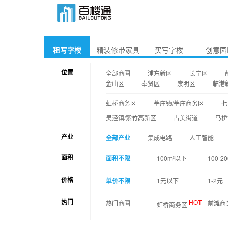
租写字楼
精装修带家具
买写字楼
创意园
位置
全部商圈
浦东新区
长宁区
金山区
奉贤区
崇明区
临港
虹桥商务区
莘庄镇/莘庄商务区
七
吴泾镇/紫竹高新区
古美街道
马桥
产业
全部产业
集成电路
人工智能
面积
面积不限
100m²以下
100-20
价格
单价不限
1元以下
1-2元
热门
HOT
热门商圈
前滩商
虹桥商务区