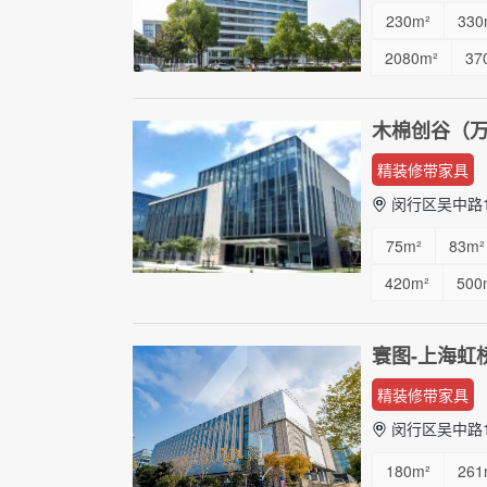
230m²
330
2080m²
37
木棉创谷（
精装修带家具
闵行区吴中路1
75m²
83m²
420m²
500
寰图-上海虹桥
精装修带家具
闵行区吴中路1
180m²
261