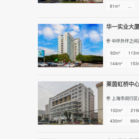
81m²
...
华一实业大
中环外环之间莲
92m²
113m
144m²
153
248m²
255
莱茵虹桥中
上海市闵行区合
102m²
219
430m²
860
30m²
90m²