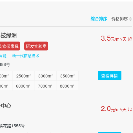
综合排序
价格排序
科技绿洲
3.5
元/m²/天 起
装修带家具
研发实验室
智能
新一代信息技术
88号
查看详情
00m²
2500m²
3000m²
3500m²
00m²
6000m²
7000m²
8000m²
000m²
...
务中心
2.0
元/m²/天 起
花路1555号