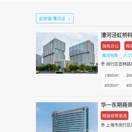
虹桥镇/漕河泾
×
漕河泾虹桥
独栋办公
精
集成电路
人工
闵行区田林路8
1900m²
20
4000m²
45
9000m²
10
华一东朔商
精装修带家具
上海市闵行区莲