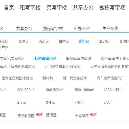
首页
租写字楼
买写字楼
共享办公
独栋写字楼
区
共享办公
独栋写字楼
租办公室
生产研发
静安区
黄浦区
徐汇区
普陀区
闵行区
嘉定区
青浦
新片区
宝镇/七宝商务区
虹桥镇/漕河泾
梅陇镇/南方商城
颛桥镇/莘庄工业
镇/人工智能创新试验区
江川路街道/闵行开发区
大零号湾全球创新创业聚
生物医药及医疗器械
新材料
新一代信息技术
汽车及新能源汽车
0m²
200-300m²
300-500m²
500-1000m²
1000m²以上
2-3元
3-4元
4-5元
5-7元
HOT
HOT
务区
漕河泾
德必创意园
大零号湾