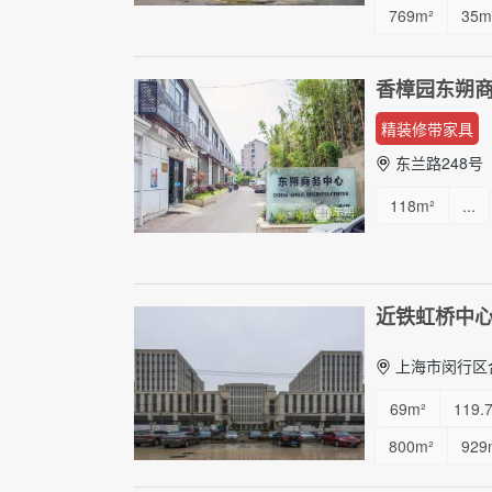
769m²
35m
香樟园东朔
精装修带家具
东兰路248号
118m²
...
近铁虹桥中
上海市闵行区合
69m²
119.
800m²
929
60m²
...