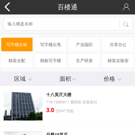
百楼通
写字楼出租
写字楼出售
产业园区
共享办公
精装全配
独栋写字楼
生产研发
精装实验室
区域
面积
价格
十八英尺大楼
110-1300m² / 普陀区-甘泉宜川
3.0
元/m²⋅天起
品尊18英尺