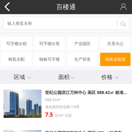
百楼通
写字楼出租
写字楼出售
产业园区
共享办公
精装全配
独栋写字楼
生产研发
精装实验室
区域
面积
价格
世纪公园滨江万科中心 高区 888.42㎡ 标准交房办公室出租信息
888.42m²
浦东新区民生路118弄
7.5
元/m²⋅天起