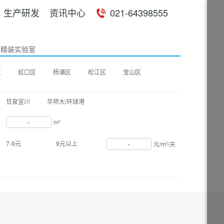
生产研发
资讯中心
021-64398555
精装实验室
区
虹口区
杨浦区
松江区
宝山区
甘泉宜川
华师大/环球港
-
m²
-
7-9元
9元以上
元/m²/天