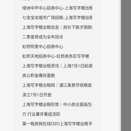
绿洲中环中心招商中心-上海写字楼出租
七宝宝龙城市广场招租-上海写字楼出租
上海写字楼出租信息｜房价下跌才刚刚开始
二季度将成为全年拐点
虹桥阿里中心招商中心
虹桥天地招商中心-虹桥商务区写字楼
上海写字楼出租资讯｜上海7月1日起调整住
房公积金缴存基数
上海写字楼出租网｜浦江美景尽收眼底 虹口
滨江7月1日开放
上海写字楼出租形势｜中小房企面临生存压
力 行业兼并重组活跃
第一租房网在线O2O上海写字楼出租平台