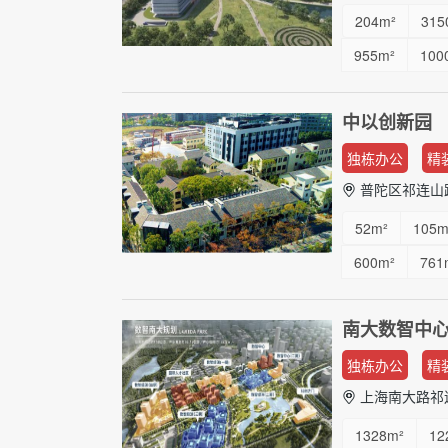
204m²
315
955m²
100
中以创新园
独栋办公
精
普陀区祁连山路
52m²
105m
600m²
761
2300m²
30
南大数智中
独栋办公
精
上海南大路祁
1328m²
12