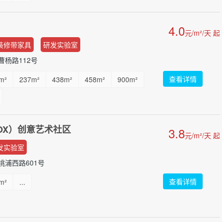
4.0
元/m²/天 起
装修带家具
研发实验室
杨路112号
查看详情
m²
237m²
438m²
458m²
900m²
OX）创意艺术社区
3.8
元/m²/天 起
发实验室
浦西路601号
查看详情
m²
...