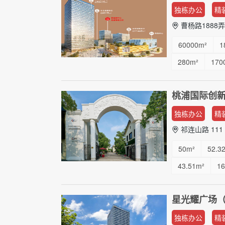
独栋办公
精
曹杨路1888弄
60000m²
1
280m²
170
桃浦国际创
独栋办公
精
祁连山路 111
50m²
52.3
43.51m²
1
195.72m²
星光耀广场
独栋办公
精