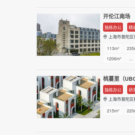
开伦江南场
独栋办公
精
上海市普陀区曹
113m²
235
1206m²
...
桃蔓里（UB
独栋办公
研
上海市普陀区桃
215m²
220