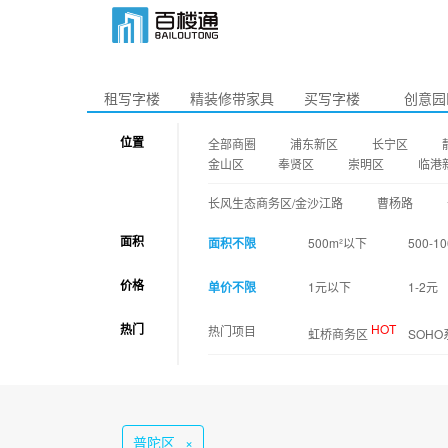
租写字楼
精装修带家具
买写字楼
创意园
位置
全部商圈
浦东新区
长宁区
金山区
奉贤区
崇明区
临港
长风生态商务区/金沙江路
曹杨路
面积
面积不限
500m²以下
500-1
价格
单价不限
1元以下
1-2元
热门
HOT
热门项目
虹桥商务区
SOH
普陀区
×