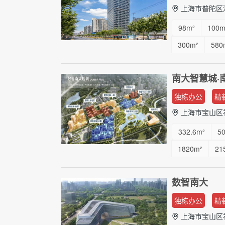
上海市普陀区潮
98m²
100m
300m²
580
2080m²
...
南大智慧城·
独栋办公
精
上海市宝山区祁
332.6m²
5
1820m²
21
23800m²
2
数智南大
独栋办公
精
上海市宝山区祁