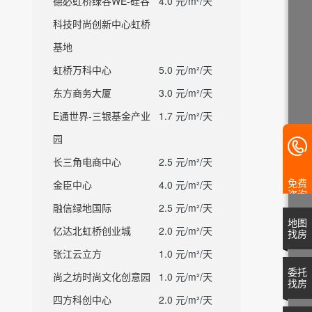
德必虹桥绿谷WE-硅谷
4.0 元/m²/天
科技时尚创新中心虹桥
基地
虹桥万科中心
5.0 元/m²/天
东方商务大厦
3.0 元/m²/天
E通世界-三银基金产业
1.7 元/m²/天
园
长三角电商中心
2.5 元/m²/天
免费
金臣中心
4.0 元/m²/天
咨询
融信绿地国际
2.5 元/m²/天
地图
亿达北虹桥创业城
2.0 元/m²/天
找房
张江云立方
1.0 元/m²/天
委托
尚之坊时尚文化创意园
1.0 元/m²/天
找房
四方科创中心
2.0 元/m²/天