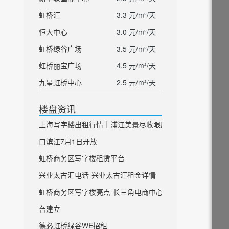
虹桥汇
3.3 元/m²/天
恒大中心
3.0 元/m²/天
虹桥绿谷广场
3.5 元/m²/天
虹桥丽宝广场
4.5 元/m²/天
九星虹桥中心
2.5 元/m²/天
楼盘资讯
上海写字楼出租行情｜浦江美景尽收眼底 虹
口滨江7月1日开放
虹桥商务区写字楼租赁平台
兴业太古汇电话-兴业太古汇租金详情
虹桥商务区写字楼亮点-长三角电商中心平
台建立
德必虹桥绿谷WE招租