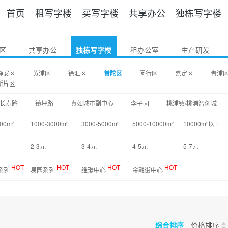
首页
租写字楼
买写字楼
共享办公
独栋写字楼
区
共享办公
独栋写字楼
租办公室
生产研发
静安区
黄浦区
徐汇区
普陀区
闵行区
嘉定区
青浦
新片区
长寿路
镇坪路
真如城市副中心
李子园
桃浦镇/桃浦智创城
000m²
1000-3000m²
3000-5000m²
5000-10000m²
10000m²以上
2-3元
3-4元
4-5元
5-7元
HOT
HOT
HOT
HOT
O系列
易园系列
维璟中心
金融街中心
综合排序
价格排序