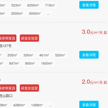
查看详情
0m²
523m²
6250m²
715m²
0m²
2500m²
3000m²
...
3.0
元/m²/天 起
装修带家具
研发实验室
127号
查看详情
²
205m²
330m²
461m²
520m²
m²
847m²
900m²
1600m²
00m²
3500m²
...
心
2.0
元/m²/天 起
装修带家具
研发实验室
连山路口
查看详情
28m²
4280m²
1368m²
...