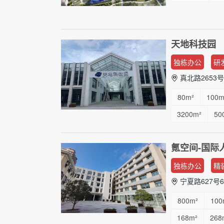
天地科技园
独栋办公
研
真北路2653号
80m²
100m
3200m²
50
...
氪空间-国际
独栋办公
精
宁夏路627号
800m²
100
168m²
268