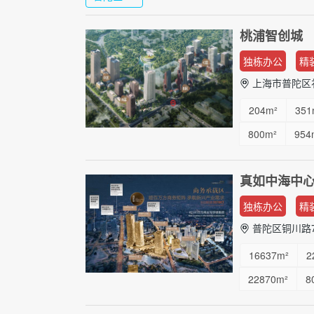
桃浦智创城
独栋办公
精
上海市普陀区祁
204m²
351
800m²
954
40000m²
5
真如中海中
独栋办公
精
普陀区铜川路7
16637m²
2
22870m²
8
1000m²
20