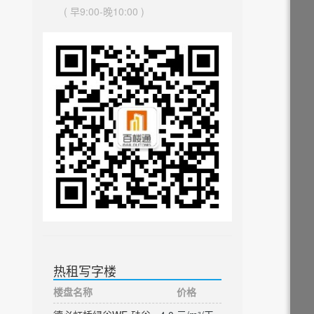
( 早9:00-晚10:00 )
热租写字楼
楼盘名称
价格