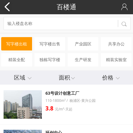
百楼通
写字楼出租
写字楼出售
产业园区
共享办公
精装全配
独栋写字楼
生产研发
精装实验室
区域
面积
价格
63号设计创意工厂
110-1800m² / 杨浦区-黄兴公园
3.8
元/m²⋅天起
环创中心