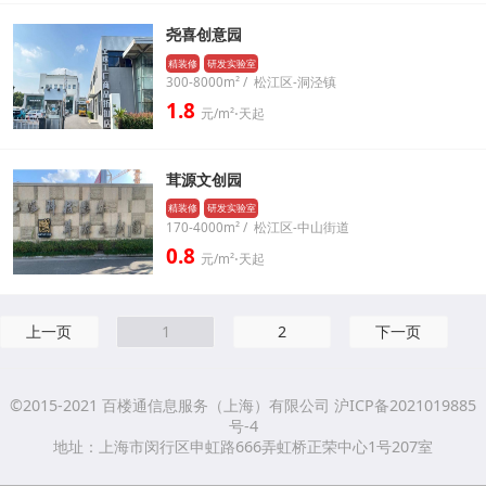
尧喜创意园
精装修
研发实验室
300-8000m² / 松江区-洞泾镇
1.8
元/m²⋅天起
茸源文创园
精装修
研发实验室
170-4000m² / 松江区-中山街道
0.8
元/m²⋅天起
上一页
1
2
下一页
©2015-2021 百楼通信息服务（上海）有限公司 沪ICP备2021019885
号-4
地址：上海市闵行区申虹路666弄虹桥正荣中心1号207室