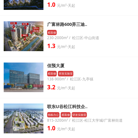
1.0
元/m²⋅天起
广富林路600弄三迪..
精装修
230-2000m² / 松江区-中山街道
1.3
元/m²⋅天起
佳预大厦
精装修
研发实验室
138-900m² / 松江区-九亭镇
3.2
元/m²⋅天起
联东U谷松江科技企..
独栋办公
精装修
研发实验室
815-3200m² / 松江区-松江大学城/广富林街道
1.0
元/m²⋅天起