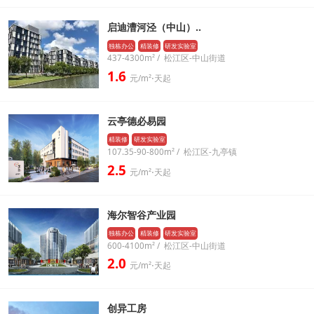
启迪漕河泾（中山）..
独栋办公
精装修
研发实验室
437-4300m² / 松江区-中山街道
1.6
元/m²⋅天起
云亭德必易园
精装修
研发实验室
107.35-90-800m² / 松江区-九亭镇
2.5
元/m²⋅天起
海尔智谷产业园
独栋办公
精装修
研发实验室
600-4100m² / 松江区-中山街道
2.0
元/m²⋅天起
创异工房