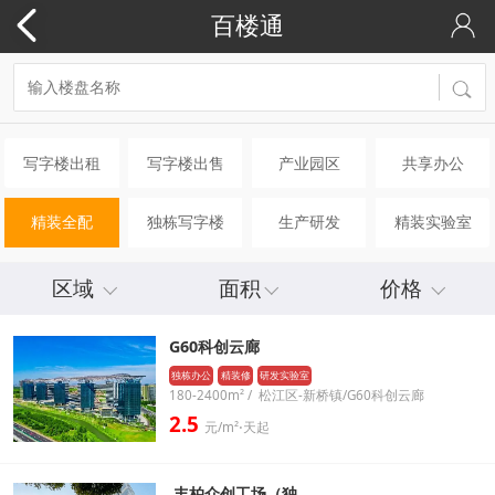
百楼通
写字楼出租
写字楼出售
产业园区
共享办公
精装全配
独栋写字楼
生产研发
精装实验室
区域
面积
价格
G60科创云廊
独栋办公
精装修
研发实验室
180-2400m² / 松江区-新桥镇/G60科创云廊
2.5
元/m²⋅天起
丰柏众创工场（独..