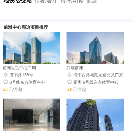
地铁/公交站
快餐/餐厅
银行/ATM
酒店
前滩中心周边项目推荐
前滩世贸中心二期
晶耀前滩
济阳路158号
海阳西路与耀龙路交叉口东
南150米
6号线东方体育中心
距离 6号线东方体育中心
213米
5.5
元/月起
5.0
元/月起