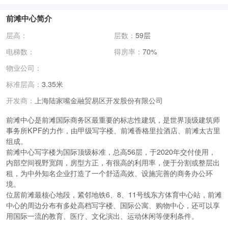
前滩中心简介
层高：
层数：
59层
电梯数：
得房率：
70%
物业公司：
标准层高：
3.35米
上海陆家嘴金融贸易区开发股份有限公司
开发商：
前滩中心是前滩国际商务区最重要的标志性建筑，是世界顶级建筑师
事务所KPF的力作，由甲级写字楼、前滩香格里拉酒店、前滩太古里
组成。
前滩中心写字楼为国际顶级标准，总高56层，于2020年交付使用，
内部空间视野宽阔，房型方正，有很高的利用率，便于分割或整层出
租，为中外知名企业打造了一个舒适高效、设施完善的商务办公环
境。
位居前滩最核心地段，紧邻地铁6、8、11号线东方体育中心站，前滩
中心的周边分布有多处高档写字楼、国际公寓、购物中心，还可以享
用国际一流的教育、医疗、文化演出、运动休闲等便利条件。