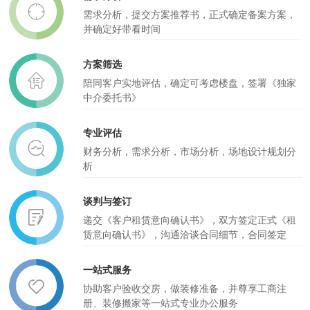
需求分析，提交方案推荐书，正式确定备案方案，
并确定好带看时间
方案筛选
陪同客户实地评估，确定可考虑楼盘，签署《独家
中介委托书》
专业评估
财务分析，需求分析，市场分析，场地设计规划分
析
谈判与签订
递交《客户租赁意向确认书》，双方签定正式《租
赁意向确认书》，沟通洽谈合同细节，合同签定
一站式服务
协助客户验收交房，做装修准备，并尊享工商注
册、装修搬家等一站式专业办公服务