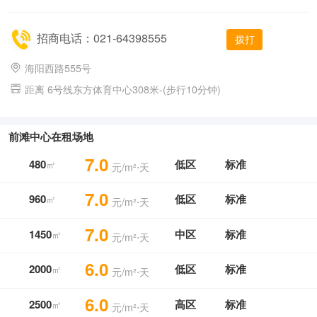
招商电话：021-64398555
拨打
海阳西路555号
距离 6号线东方体育中心308米-(步行10分钟)
前滩中心在租场地
7.0
480
低区
标准
㎡
元/m²⋅天
7.0
960
低区
标准
㎡
元/m²⋅天
7.0
1450
中区
标准
㎡
元/m²⋅天
6.0
2000
低区
标准
㎡
元/m²⋅天
6.0
2500
高区
标准
㎡
元/m²⋅天