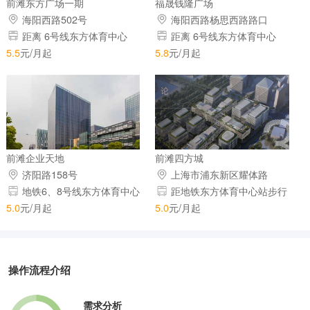
前滩东方广场一期
福晟钱隆广场
海阳西路502号
海阳西路杨思西路路口
距离 6号线东方体育中心
距离 6号线东方体育中心
371米
397米
5.5
元/月起
5.8
元/月起
前滩企业天地
前滩四方城
济阳路158号
上海市浦东新区耀体路
（北）、海阳西路（南）、前
地铁6、8号线东方体育中心
距地铁东方体育中心站步行
滩大道（西）、耀龙路（东）
500米；
约3-4分钟
5.0
元/月起
5.0
元/月起
合围区域
操作流程介绍
需求分析