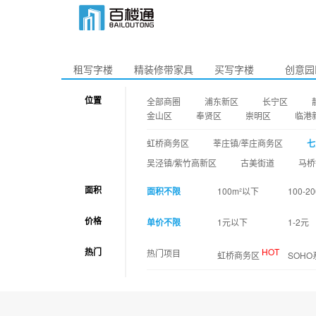
租写字楼
精装修带家具
买写字楼
创意园
位置
全部商圈
浦东新区
长宁区
金山区
奉贤区
崇明区
临港
虹桥商务区
莘庄镇/莘庄商务区
七
吴泾镇/紫竹高新区
古美街道
马桥
面积
面积不限
100m²以下
100-20
价格
单价不限
1元以下
1-2元
热门
HOT
热门项目
虹桥商务区
SOH