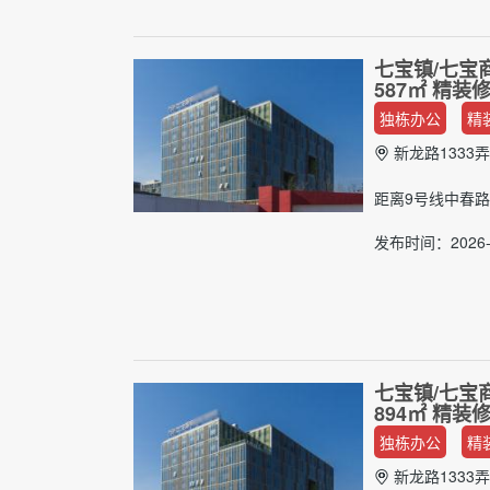
七宝镇/七宝
587㎡ 精
独栋办公
精
新龙路1333弄
距离9号线中春路
发布时间：2026-0
七宝镇/七宝
894㎡ 精
独栋办公
精
新龙路1333弄