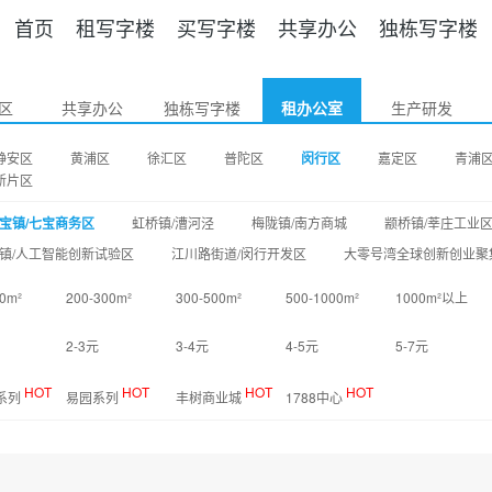
首页
租写字楼
买写字楼
共享办公
独栋写字楼
区
共享办公
独栋写字楼
租办公室
生产研发
静安区
黄浦区
徐汇区
普陀区
闵行区
嘉定区
青浦
新片区
宝镇/七宝商务区
虹桥镇/漕河泾
梅陇镇/南方商城
颛桥镇/莘庄工业
镇/人工智能创新试验区
江川路街道/闵行开发区
大零号湾全球创新创业聚
0m²
200-300m²
300-500m²
500-1000m²
1000m²以上
2-3元
3-4元
4-5元
5-7元
HOT
HOT
HOT
HOT
O系列
易园系列
丰树商业城
1788中心