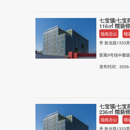
七宝镇/七宝
116㎡ 精
独栋办公
精
新龙路1333弄
距离9号线中春路
发布时间：2026-0
七宝镇/七宝
236㎡ 精
独栋办公
精
新龙路1333弄