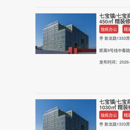
七宝镇/七宝
450㎡ 精
独栋办公
精
新龙路1333弄
距离9号线中春路
发布时间：2026-0
七宝镇/七宝
1030㎡ 
独栋办公
精
新龙路1333弄