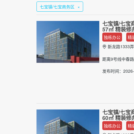
七宝镇/七宝商务区
×
七宝镇/七宝
57㎡ 精装
独栋办公
精
新龙路1333弄
距离9号线中春路
发布时间：2026-0
七宝镇/七宝
60㎡ 精装
独栋办公
精