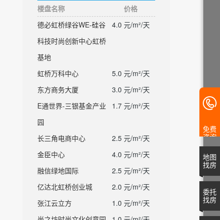
楼盘名称
价格
德必虹桥绿谷WE-硅谷
4.0 元/m²/天
科技时尚创新中心虹桥
基地
虹桥万科中心
5.0 元/m²/天
东方商务大厦
3.0 元/m²/天
E通世界-三银基金产业
1.7 元/m²/天
园
免费
咨询
长三角电商中心
2.5 元/m²/天
金臣中心
4.0 元/m²/天
地图
找房
融信绿地国际
2.5 元/m²/天
亿达北虹桥创业城
2.0 元/m²/天
委托
找房
张江云立方
1.0 元/m²/天
尚之坊时尚文化创意园
1.0 元/m²/天