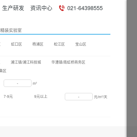
生产研发
资讯中心
021-64398555
精装实验室
区
虹口区
杨浦区
松江区
宝山区
区
浦江镇/浦江科技城
华漕镇/南虹桥商务区
集区
-
m²
-
7-9元
9元以上
元/m²/天