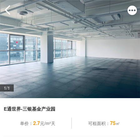
1/1
E通世界-三银基金产业园
2.7
75
单价：
元/m²天
可租面积：
㎡