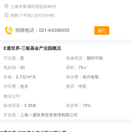
上海市青浦区双联路88号
地铁17号线-(步行5分钟)
招商电话：021-64398555
拨打
E通世界-三银基金产业园概况
可注册：
是
装修情况：
随时可租
免租期：
30
面积：
75㎡
价格：
2.7元/m²天
物业费：
按月收取
停车费：
包月
楼层：
中区
物业公司：
标准层高：
3.35米
得房率：
72%
上海一通世界投资管理有限公司
开发商：