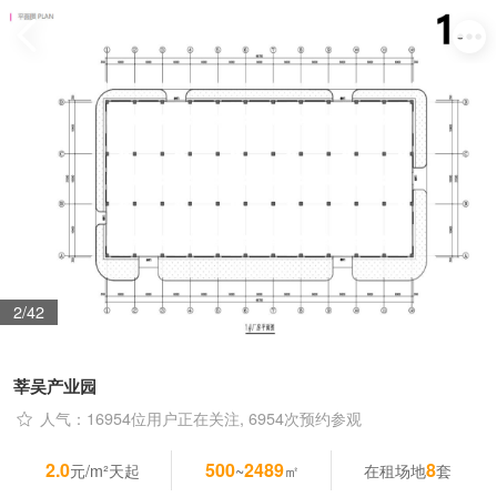
2/42
莘吴产业园
人气：16954位用户正在关注, 6954次预约参观
2.0
500
2489
8
元/m²天起
~
㎡
在租场地
套