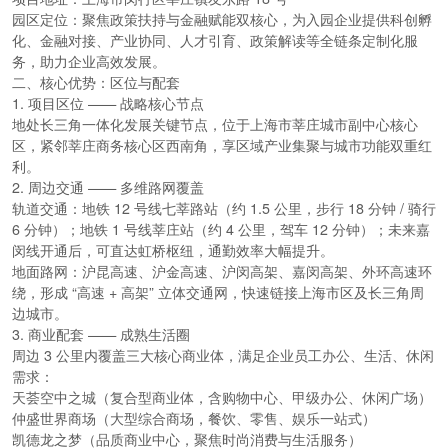
园区定位
：聚焦政策扶持与金融赋能双核心，为入园企业提供
科创孵
化、金融对接、产业协同、人才引育、政策解读
等全链条定制化服
务，助力企业高效发展。
二、核心优势：区位与配套
1. 项目区位 —— 战略核心节点
地处
长三角一体化发展关键节点
，位于上海市莘庄城市副中心核心
区，紧邻莘庄商务核心区西南角，享区域产业集聚与城市功能双重红
利。
2. 周边交通 —— 多维路网覆盖
轨道交通：地铁 12 号线七莘路站（约 1.5 公里，步行 18 分钟 / 骑行
6 分钟）；地铁 1 号线莘庄站（约 4 公里，驾车 12 分钟）；
未来嘉
闵线开通后，可直达虹桥枢纽
，通勤效率大幅提升。
地面路网：沪昆高速、沪金高速、沪闵高架、嘉闵高架、外环高速环
绕，形成 “高速 + 高架” 立体交通网，快速链接上海市区及长三角周
边城市。
3. 商业配套 —— 成熟生活圈
周边 3 公里内覆盖三大核心商业体，满足企业员工办公、生活、休闲
需求：
天荟空中之城（复合型商业体，含购物中心、甲级办公、休闲广场）
仲盛世界商场（大型综合商场，餐饮、零售、娱乐一站式）
凯德龙之梦（品质商业中心，聚焦时尚消费与生活服务）