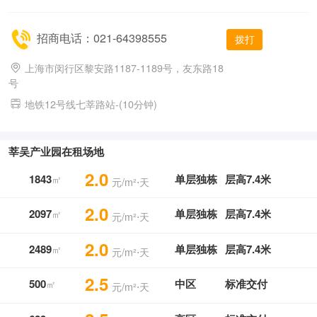
招商电话：021-64398555
拨打
上海市闵行区黎安路1187-1189号，友东路18
号
地铁12号线七莘路站-(10分钟)
莘吴产业园在租场地
2.0
1843
单层独栋
层高7.4米
㎡
元/m²⋅天
2.0
2097
单层独栋
层高7.4米
㎡
元/m²⋅天
2.0
2489
单层独栋
层高7.4米
㎡
元/m²⋅天
2.5
500
中区
标准交付
㎡
元/m²⋅天