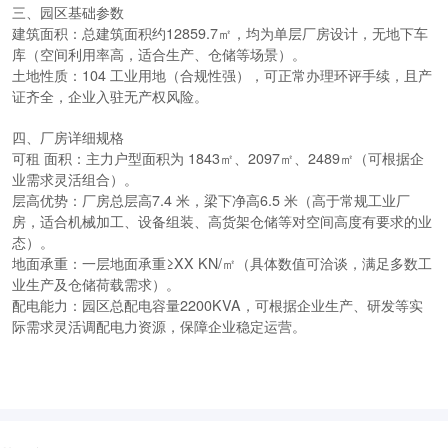
三、园区基础参数
建筑面积
：总建筑面积
约
12859.7㎡
，均为单层厂房设计，无地下车
库（空间利用率高，适合生产、仓储等场景）。
土地性质
：
104 工业用地
（合规性强），可正常办理环评手续，且
产
证齐全
，企业入驻无产权风险。
四、厂房详细规格
可租 面积
：主力户型面积为
1843㎡、2097㎡、2489㎡
（可根据企
业需求灵活组合）。
层高优势
：厂房总层
高
7.4 米
，梁下净
高
6.5 米
（高于常规工业厂
房，适合机械加工、设备组装、高货架仓储等对空间高度有要求的业
态）。
地面承重
：一层地面承重≥XX KN/㎡（具体数值可洽谈，满足多数工
业生产及仓储荷载需求）。
配电能力
：园区总配电容
量
2200KVA
，可根据企业生产、研发等实
际需求
灵活调配电力资源
，保障企业稳定运营。