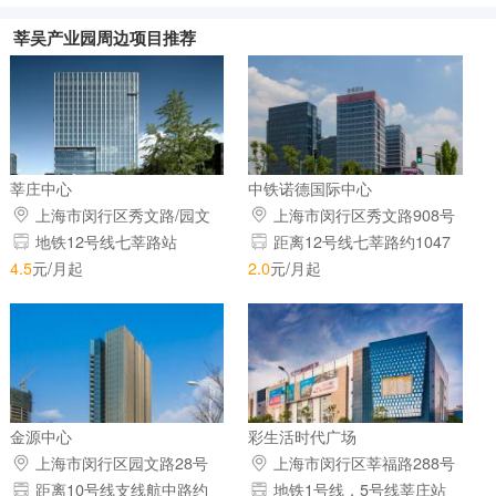
莘吴产业园周边项目推荐
莘庄中心
中铁诺德国际中心
上海市闵行区秀文路/园文
上海市闵行区秀文路908号
路
地铁12号线七莘路站
距离12号线七莘路约1047
米
4.5
元/月起
2.0
元/月起
金源中心
彩生活时代广场
上海市闵行区园文路28号
上海市闵行区莘福路288号
距离10号线支线航中路约
地铁1号线，5号线莘庄站