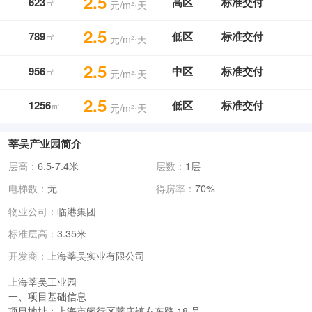
2.5
623
高区
标准交付
㎡
元/m²⋅天
2.5
789
低区
标准交付
㎡
元/m²⋅天
2.5
956
中区
标准交付
㎡
元/m²⋅天
2.5
1256
低区
标准交付
㎡
元/m²⋅天
莘吴产业园简介
层高：
6.5-7.4米
层数：
1层
电梯数：
无
得房率：
70%
物业公司：
临港集团
标准层高：
3.35米
上海莘吴实业有限公司
开发商：
上海莘吴工业园
一、项目基础信息
项目地址
：上海市闵行区莘庄镇友东路 18 号