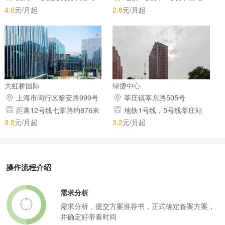
1288米
800米
4.0
元/月起
2.8
元/月起
大虹桥国际
绿捷中心
上海市闵行区黎安路999号
莘庄镇莘东路505号
距离12号线七莘路约876米
地铁1号线，5号线莘庄站
3.5
元/月起
3.2
元/月起
操作流程介绍
需求分析
需求分析，提交方案推荐书，正式确定备案方案，
并确定好带看时间