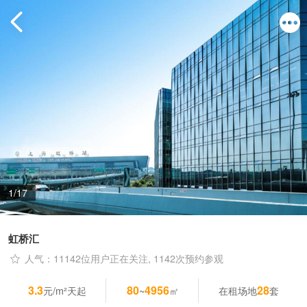
1/17
虹桥汇
人气：11142位用户正在关注, 1142次预约参观
3.3
80
4956
28
元/m²天起
~
㎡
在租场地
套