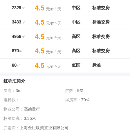
4.5
2329
中区
标准交房
㎡
元/m²⋅天
4.5
3433
中区
标准交房
㎡
元/m²⋅天
4.5
4956
高区
标准交房
㎡
元/m²⋅天
4.5
870
高区
标准交房
㎡
元/m²⋅天
4.5
80
低区
标准
㎡
元/m²⋅天
虹桥汇简介
层高：
3m
层数：
9层
电梯数：
得房率：
70%
物业公司：
高德量行
标准层高：
3.35米
上海金臣联美置业有限公司
开发商：