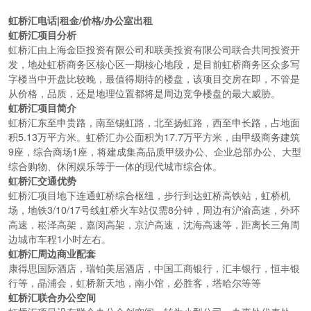
虹桥汇电话|租金/价格/办公室出租
虹桥汇项目分析
虹桥汇由上海金臣投资有限公司和联美投资有限公司联合共同投资开
发，地处虹桥商务区核心区一期核心地段，是目前虹桥商务区众多写
字楼当中开盘比较晚，最值得期待的楼盘，该项目交房在即，不管是
从价格，品质，还是地理位置都将是周边竞争楼盘的最大威胁。
虹桥汇项目简介
虹桥汇东至申贵路，南至锡虹路，北至扬虹路，西至申长路，占地面
积5.13万平方米。虹桥汇办公面积为17.7万平方米，由甲级商务建筑
9座，综合商场1座，将建成集高品质甲级办公、企业总部办公、大型
综合购物、休闲娱乐等于一体的现代城市综合体。
虹桥汇交通优势
虹桥汇项目地下连通虹桥综合枢纽，步行到达虹桥高铁站，虹桥机
场，地铁3/10/17号线虹桥火车站仅需8分钟，周边有沪渝高速，外环
高速，崧泽高架，嘉闵高架，京沪高速，沈海高速等，距离长三角周
边城市车程1小时左右。
虹桥汇周边商业配套
康得思国际酒店，瑞铂美居酒店，中国工商银行，汇丰银行，恒丰银
行等，晶浦会，虹桥新天地，南小馆，必胜客，塔哈尔等等
虹桥汇联合办公空间