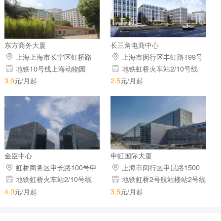
东方商务大厦
长三角电商中心
上海上海市长宁区虹桥路
上海市闵行区丰虹路199号
2451号(沪青平公路近外环线)
地铁10号线上海动物园
地铁虹桥火车站2/10号线
3.0
元/月起
2.5
元/月起
金臣中心
申虹国际大厦
虹桥商务区申长路100号申
上海市闵行区申昆路1500
长路甬虹路交叉口
号(虹桥枢纽内)
地铁虹桥火车站2/10号线
地铁虹桥2号航站楼站2号线
4.0
元/月起
3.5
元/月起