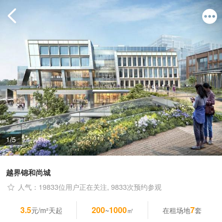
1/5
越界锦和尚城
人气：19833位用户正在关注, 9833次预约参观
3.5
200
1000
7
元/m²天起
~
㎡
在租场地
套