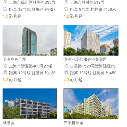
园）
上海市徐汇区桂平路333号
上海市桂林路519号
距离 12号线 虹梅路 约427
距离 9号线 桂林路 约58米
米 距离 9号线 漕河泾开发区 约
距离 12号线 桂林公园 约917米
4.3
元/月起
4.2
元/月起
1408米
距离 3号线 宜山路 约1530米
明申商务广场
漕河泾现代服务业集聚区
上海市漕宝路400号23楼
古美路1528弄漕河泾现代
服务园区大厦A4号楼
距离 12号线 虹漕路 约136
距离 12号线 虹梅路 约450
米 距离 9号线 桂林路 约1452
米 距离 9号线 漕河泾开发区 约
3.2
元/月起
4.3
元/月起
米 距离 1号线 上海南站 约
788米
1874米
凤凰园
齐来科技园