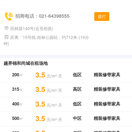
招商电话：021-64398555
拨打
田林路140号(近苍梧路)
距离「15号线-桂林公园站」约712米-(10分
钟)
越界锦和尚城在租场地
3.5
200
低区
精装修带家具
㎡
元/m²⋅天
3.5
315
高区
精装修带家具
㎡
元/m²⋅天
3.5
400
低区
精装修带家具
㎡
元/m²⋅天
3.5
500
中区
精装修带家具
㎡
元/m²⋅天