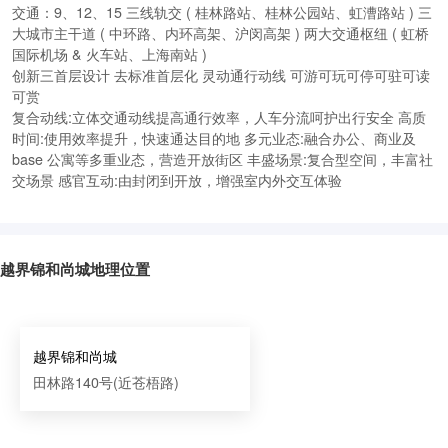
交通：9、12、15 三线轨交 ( 桂林路站、桂林公园站、虹漕路站 ) 三
大城市主干道 ( 中环路、内环高架、沪闵高架 ) 两大交通枢纽 ( 虹桥
国际机场 & 火车站、上海南站 )
创新三首层设计 去标准首层化 灵动通行动线 可游可玩可停可驻可读
可赏
复合动线:立体交通动线提高通行效率，人车分流呵护出行安全 高质
时间:使用效率提升，快速通达目的地 多元业态:融合办公、商业及
ba
se 公寓等多重业态，营造开放街区 丰盛场景:复合型空间，丰富社
交场景 感官互动:由封闭到开放，增强室内外交互体验
越界锦和尚城地理位置
越界锦和尚城
田林路140号(近苍梧路)