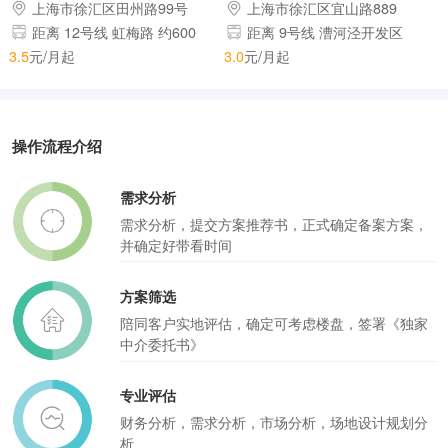
上海市徐汇区田州路99号
上海市徐汇区宜山路889
号-1号楼-6楼
距离 12号线 虹梅路 约600
距离 9号线 漕河泾开发区
米 距离 9号线 漕河泾开发区 约
约602米 距离 12号线 虹梅路
3.5
元/月起
3.0
元/月起
819米
约1017米
操作流程介绍
需求分析
需求分析，提交方案推荐书，正式确定备案方案，
并确定好带看时间
方案筛选
陪同客户实地评估，确定可考虑楼盘，签署《独家
中介委托书》
专业评估
财务分析，需求分析，市场分析，场地设计规划分
析