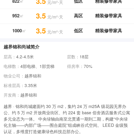
3.5
822
低区
精装修带家具
㎡
元/m²⋅天
3.5
952
高区
精装修带家具
㎡
元/m²⋅天
3.5
1000
低区
精装修带家具
㎡
元/m²⋅天
越界锦和尚城简介
层高：
4.2-4.5米
层数：
18层
电梯数：
4部电梯、1部货梯
得房率：
70%
物业公司：
越界锦和
标准层高：
3.35米
越界锦和
开发商：
越界 · 锦和尚城建面约 30 万 m2，集约 24 万 m25A 级花园无界办
公、约 5 万 m2 开放商业街区、约 224 套 ba
se 佰舍酒店服务式公寓
多元业态为一体。 中央绿轴由南至北贯通一期到二期，构建“中央绿
化主轴——内部广场——围合庭院”组成峡谷式空间。 LEED 金级预
认证，多维度打造健康绿色科技总部办公。