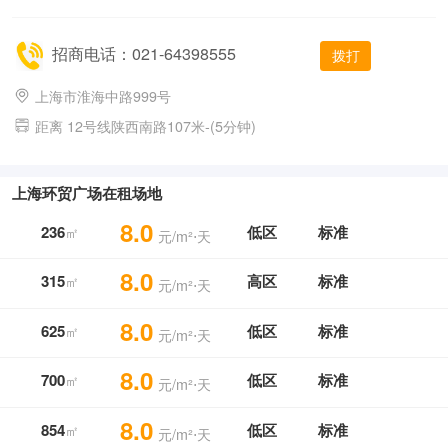
招商电话：021-64398555
拨打
上海市淮海中路999号
距离 12号线陕西南路107米-(5分钟)
上海环贸广场在租场地
8.0
236
低区
标准
㎡
元/m²⋅天
8.0
315
高区
标准
㎡
元/m²⋅天
8.0
625
低区
标准
㎡
元/m²⋅天
8.0
700
低区
标准
㎡
元/m²⋅天
8.0
854
低区
标准
㎡
元/m²⋅天