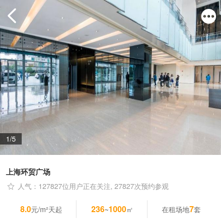
1/5
上海环贸广场
人气：127827位用户正在关注, 27827次预约参观
8.0
236
1000
7
元/m²天起
~
㎡
在租场地
套