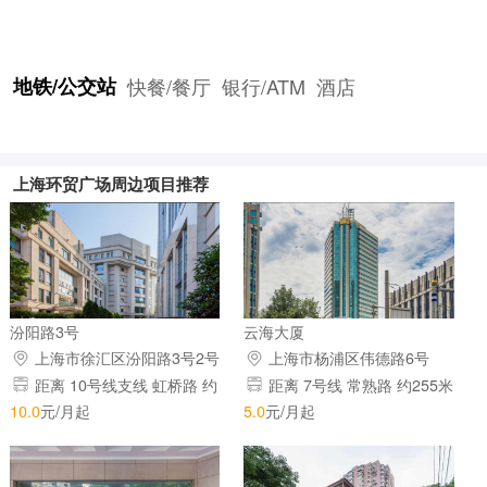
地铁/公交站
快餐/餐厅
银行/ATM
酒店
上海环贸广场周边项目推荐
汾阳路3号
云海大厦
上海市徐汇区汾阳路3号2号
上海市杨浦区伟德路6号
楼1层
距离 10号线支线 虹桥路 约
距离 7号线 常熟路 约255米
518米 距离 10号线主线 虹桥路
距离 1号线 常熟路 约255米 距
10.0
元/月起
5.0
元/月起
约518米 距离 3号线 虹桥路 约
离 10号线支线 上海图书馆 约
518米
701米