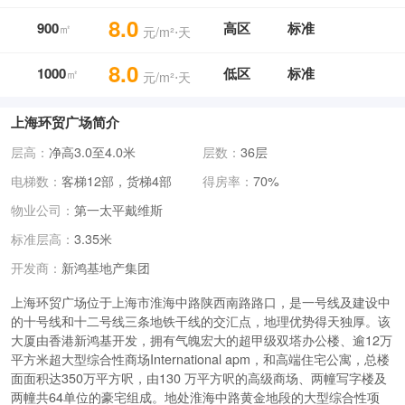
8.0
900
高区
标准
㎡
元/m²⋅天
8.0
1000
低区
标准
㎡
元/m²⋅天
上海环贸广场简介
层高：
净高3.0至4.0米
层数：
36层
电梯数：
客梯12部，货梯4部
得房率：
70%
物业公司：
第一太平戴维斯
标准层高：
3.35米
新鸿基地产集团
开发商：
上海环贸广场位于上海市淮海中路陕西南路路口，是一号线及建设中
的十号线和十二号线三条地铁干线的交汇点，地理优势得天独厚。该
大厦由香港新鸿基开发，拥有气魄宏大的超甲级双塔办公楼、逾12万
平方米超大型综合性商场Internatio
nal apm，和高端住宅公寓，总楼
面面积达350万平方呎，由130 万平方呎的高级商场、两幢写字楼及
两幢共64单位的豪宅组成。地处淮海中路黄金地段的大型综合性项