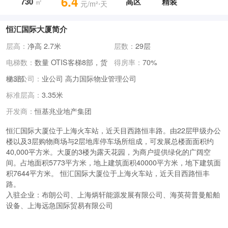
6.4
730
高区
精装
㎡
元/m²⋅天
恒汇国际大厦简介
层高：
净高 2.7米
层数：
29层
电梯数：
数量 OTIS客梯8部，货
得房率：
70%
梯3部
物业公司：
业公司 高力国际物业管理公司
标准层高：
3.35米
恒基兆业地产集团
开发商：
恒汇国际大厦位于上海火车站，近天目西路恒丰路。由22层甲级办公
楼以及3层购物商场与2层地库停车场所组成，可发展总楼面面积约
40,000平方米。大厦的3楼为露天花园，为商户提供绿化的广阔空
间。占地面积5773平方米，地上建筑面积40000平方米，地下建筑面
积7644平方米。 恒汇国际大厦位于上海火车站，近天目西路恒丰
路。
入驻企业：
布朗公司、上海炳轩能源发展有限公司、海英荷普曼船舶
设备、上海远急国际贸易有限公司