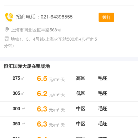
招商电话：021-64398555
拨打
上海市闸北区恒丰路568号
地铁1、3、4号线/上海火车站500米-(步行约5
分钟)
恒汇国际大厦在租场地
6.5
275
高区
毛坯
㎡
元/m²⋅天
6.2
305
低区
毛坯
㎡
元/m²⋅天
6.3
300
中区
毛坯
㎡
元/m²⋅天
6.3
350
中区
毛坯
㎡
元/m²⋅天