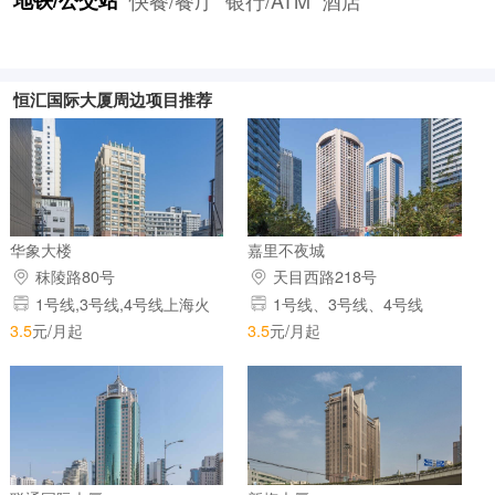
恒汇国际大厦周边项目推荐
华象大楼
嘉里不夜城
秣陵路80号
天目西路218号
1号线,3号线,4号线上海火
1号线、3号线、4号线
车站
3.5
元/月起
3.5
元/月起