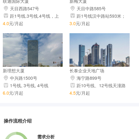
联通国际大厦
新梅大厦
天目西路547号
天目中路585号
距1号线.3号线.4号线，上
距1号线汉中路站593米；
海火车站站624米；
距8号线曲阜路站821米
4.0
元/月起
3.0
元/月起
新理想大厦
长泰企业天地广场
中兴路1500号
海宁路899号
1号线, 3号线, 4号线
距10号线、12号线天潼路
站488米； 距3号线、4号线宝
6.0
元/月起
4.5
元/月起
山路站620米； 距8号线曲阜路
站704米
操作流程介绍
需求分析