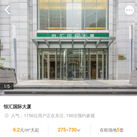
1/5
恒汇国际大厦
人气：1156位用户正在关注, 156次预约参观
6.2
275
730
5
元/m²天起
~
㎡
在租场地
套