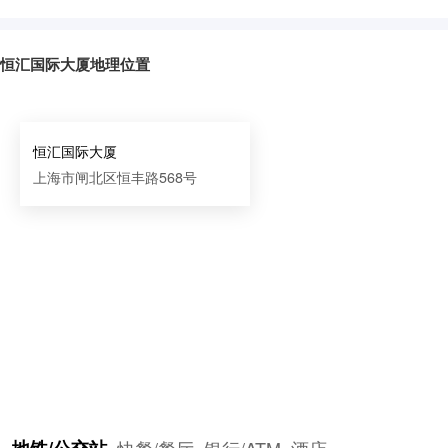
恒汇国际大厦地理位置
恒汇国际大厦
上海市闸北区恒丰路568号
地铁/公交站
快餐/餐厅
银行/ATM
酒店