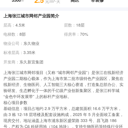
2.5
3500
高区
带装修
㎡
元/m²⋅天
上海张江城市网邻产业园简介
层高：
4.5米
层数：
18层
电梯数：
8部
得房率：
70%
物业公司：
东久物业
标准层高：
3.35米
东久新宜集团
开发商：
上海张江城市网邻项目（又称 “城市网邻产业园”）是张江在线新经济
产业园二期核心载体，作为上海市第二批市级特色产业园区，聚焦在
线新经济、生物医药、人工智能三大核心赛道，打造集总部办公、实
验研发、生态孵化于一体的千亿级产业创新集聚区，是张江科学城
“金色中环发展带” 上的标杆产业地标。
核心项目参数
基础信息
：项目占地约 2.9 万平方米，总建筑面积 16.6 万平方米，
由 3 栋 12-18 层塔楼及配套设施构成，2025 年 5 月全面竣工备案，
现房交付。地址涵盖上海市浦东新区盛荣路 333 号、昌飞路 186
号，产权为 C6 科研用地（104 地块），支持生物医药等特殊行业环