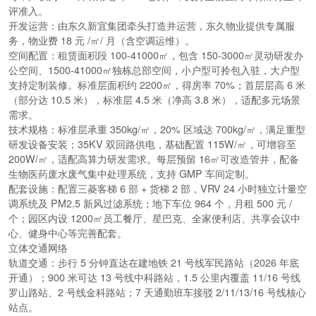
评准入。
开发运营
：由东久新宜集团牵头打造并运营，东久物业提供专属服
务，物业费 18 元 /㎡/ 月（含空调运维）。
空间配置
：租赁面积段 100-41000㎡，包含 150-3000㎡灵动研发办
公空间、1500-41000㎡独栋总部空间，小户型可拎包入驻，大户型
支持定制装修。标准层面积约 2200㎡，得房率 70%；首层层高 6 米
（部分达 10.5 米），标准层 4.5 米（净高 3.8 米），适配多元场景
需求。
技术规格
：标准层承重 350kg/㎡，20% 区域达 700kg/㎡，满足重型
研发设备安装；35KV 双回路供电，基础配置 115W/㎡，可增容至
200W/㎡，适配高算力研发需求。每层预留 16㎡可改造管井，配备
生物医药废水废气集中处理系统，支持 GMP 车间定制。
配套设施
：配置三菱客梯 6 部 + 货梯 2 部，VRV 24 小时独立计量空
调系统及 PM2.5 新风过滤系统；地下车位 964 个，月租 500 元 /
个；园区内设 1200㎡员工餐厅、星巴克、全家便利店、共享会议中
心、健身中心等完善配套。
立体交通网络
轨道交通
：步行 5 分钟直达在建地铁 21 号线军民路站（2026 年底
开通）；900 米可达 13 号线中科路站，1.5 公里内覆盖 11/16 号线
罗山路站、2 号线金科路站；7 天通勤班车接驳 2/11/13/16 号线核心
站点。