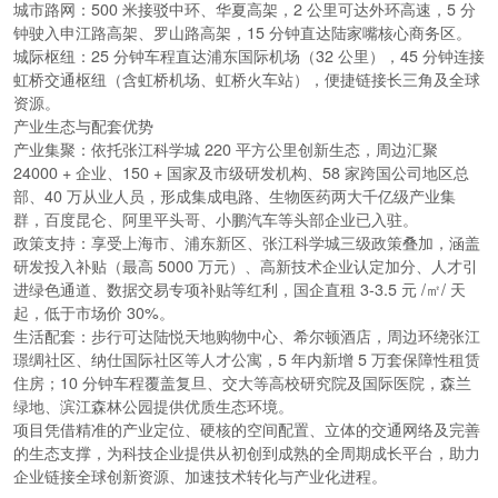
城市路网
：500 米接驳中环、华夏高架，2 公里可达外环高速，5 分
钟驶入申江路高架、罗山路高架，15 分钟直达陆家嘴核心商务区。
城际枢纽
：25 分钟车程直达浦东国际机场（32 公里），45 分钟连接
虹桥交通枢纽（含虹桥机场、虹桥火车站），便捷链接长三角及全球
资源。
产业生态与配套优势
产业集聚
：依托张江科学城 220 平方公里创新生态，周边汇聚
24000 + 企业、150 + 国家及市级研发机构、58 家跨国公司地区总
部、40 万从业人员，形成集成电路、生物医药两大千亿级产业集
群，百度昆仑、阿里平头哥、小鹏汽车等头部企业已入驻。
政策支持
：享受上海市、浦东新区、张江科学城三级政策叠加，涵盖
研发投入补贴（最高 5000 万元）、高新技术企业认定加分、人才引
进绿色通道、数据交易专项补贴等红利，国企直租 3-3.5 元 /㎡/ 天
起，低于市场价 30%。
生活配套
：步行可达陆悦天地购物中心、希尔顿酒店，周边环绕张江
璟绸社区、纳仕国际社区等人才公寓，5 年内新增 5 万套保障性租赁
住房；10 分钟车程覆盖复旦、交大等高校研究院及国际医院，森兰
绿地、滨江森林公园提供优质生态环境。
项目凭借精准的产业定位、硬核的空间配置、立体的交通网络及完善
的生态支撑，为科技企业提供从初创到成熟的全周期成长平台，助力
企业链接全球创新资源、加速技术转化与产业化进程。