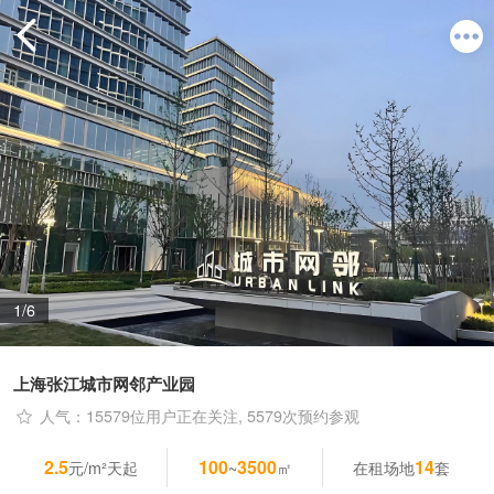
1/6
上海张江城市网邻产业园
人气：15579位用户正在关注, 5579次预约参观
2.5
100
3500
14
元/m²天起
~
㎡
在租场地
套