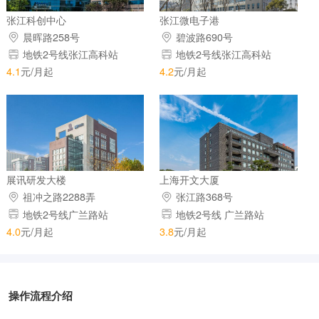
张江科创中心
张江微电子港
晨晖路258号
碧波路690号
地铁2号线张江高科站
地铁2号线张江高科站
4.1
元/月起
4.2
元/月起
展讯研发大楼
上海开文大厦
祖冲之路2288弄
张江路368号
地铁2号线广兰路站
地铁2号线 广兰路站
4.0
元/月起
3.8
元/月起
操作流程介绍