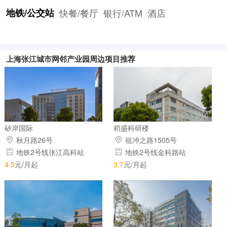
地铁/公交站
快餐/餐厅
银行/ATM
酒店
上海张江城市网邻产业园周边项目推荐
矽岸国际
稻盛科研楼
秋月路26号
祖冲之路1505号
地铁2号线张江高科站
地铁2号线金科路站
4.5
元/月起
3.7
元/月起