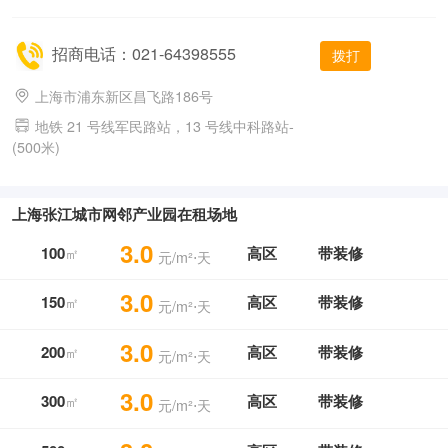
招商电话：021-64398555
拨打
上海市浦东新区昌飞路186号
地铁 21 号线军民路站，13 号线中科路站-
(500米)
上海张江城市网邻产业园在租场地
3.0
100
高区
带装修
㎡
元/m²⋅天
3.0
150
高区
带装修
㎡
元/m²⋅天
3.0
200
高区
带装修
㎡
元/m²⋅天
3.0
300
高区
带装修
㎡
元/m²⋅天