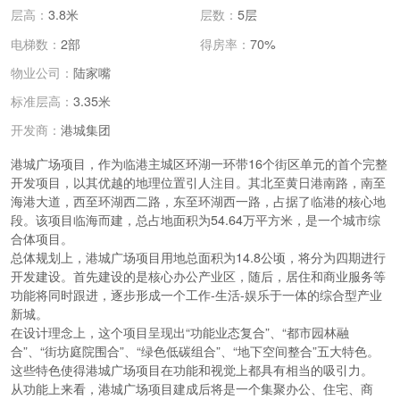
层高：
3.8米
层数：
5层
电梯数：
2部
得房率：
70%
物业公司：
陆家嘴
标准层高：
3.35米
港城集团
开发商：
港城广场项目，作为临港主城区环湖一环带16个街区单元的首个完整
开发项目，以其优越的地理位置引人注目。其北至黄日港南路，南至
海港大道，西至环湖西二路，东至环湖西一路，占据了临港的核心地
段。该项目临海而建，总占地面积为54.64万平方米，是一个城市综
合体项目。
总体规划上，港城广场项目用地总面积为14.8公顷，将分为四期进行
开发建设。首先建设的是核心办公产业区，随后，居住和商业服务等
功能将同时跟进，逐步形成一个工作-生活-娱乐于一体的综合型产业
新城。
在设计理念上，这个项目呈现出“功能业态复合”、“都市园林融
合”、“街坊庭院围合”、“绿色低碳组合”、“地下空间整合”五大特色。
这些特色使得港城广场项目在功能和视觉上都具有相当的吸引力。
从功能上来看，港城广场项目建成后将是一个集聚办公、住宅、商