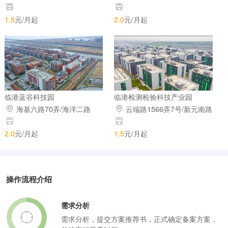
399 号 5 楼
399 号
1.5
元/月起
2.0
元/月起
临港蓝谷科技园
临港检测检验科技产业园
海基六路70弄/海洋二路
云端路1566弄7号/新元南路
2.0
元/月起
1.5
元/月起
操作流程介绍
需求分析
需求分析，提交方案推荐书，正式确定备案方案，