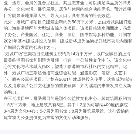
业、酒店、会展的复合型社区。其业态齐全，可以满足高品质的商务
办公、文化生活、展览展示、居住与休闲的综合功能需求。预计该项
目将能显著地集聚人气、导入人口，具有显著的社会效益。
此外，港城广场项目总建筑面积约为56万平方米，是由港城集团打造
的上海临港地区的大型城市综合体项目。该项目临滴水湖而建，涵盖
了办公、产业园区、住宅、商业、酒店、图书馆等多种功能。计划在
2021年基本建成并投入使用，建成后将成为临港提升城市功能内涵和
产城融合发展的代表作之一。
“港城广场”三期项目总建筑面积约为14万平方米，以广受瞩目的上海
最美临湖图书馆和剧院为引领，打造一个公益性文化中心。该文化中
心将文化与艺术融入街区，塑造了临港城市和社区的文化精神。此
外，港城广场三期还包括商业综合功能，涵盖影院、酒店、文艺中
心、商务公寓等项目。计划在2021年建成并投入使用，这将成为临港
以及浦东南片公共文化服务的重要载体，并为临港的未来发展注入新
的动力。
在三期项目中，最受瞩目的是那个公益性文化中心。其建筑面积约为
1.5万平方米，地上建筑共有8层。其中1-2层为可容纳400座的剧院；
3-4层为文化中心；5-7层为图书馆；8层为展览展示馆。这些设施的
建立将为公众提供更为丰富的文化活动和服务。