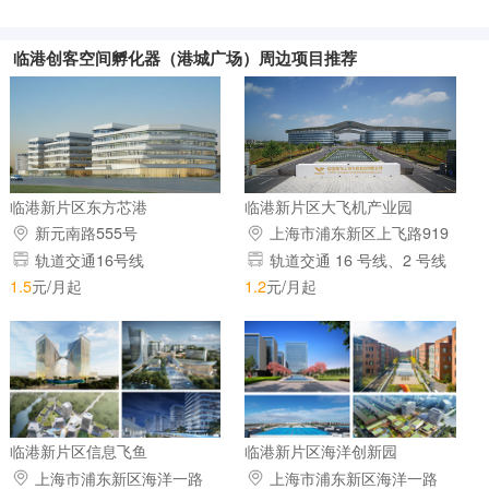
临港创客空间孵化器（港城广场）周边项目推荐
临港新片区东方芯港
临港新片区大飞机产业园
新元南路555号
上海市浦东新区上飞路919
号
轨道交通16号线
轨道交通 16 号线、2 号线
浦东机场站
1.5
元/月起
1.2
元/月起
临港新片区信息飞鱼
临港新片区海洋创新园
上海市浦东新区海洋一路
上海市浦东新区海洋一路