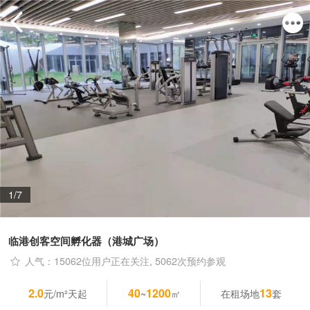
1/7
临港创客空间孵化器（港城广场）
人气：15062位用户正在关注, 5062次预约参观
2.0
40
1200
13
元/m²天起
~
㎡
在租场地
套