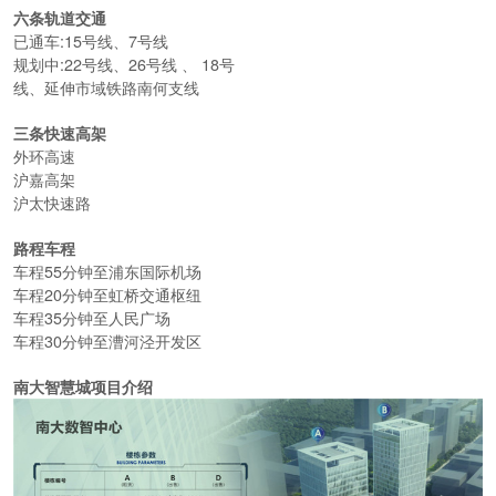
六条轨道交通
已通车
:15
号线、
7
号线
规划中
:22
号线、
26
号线 、
18
号
线、延伸市域铁路南何支线
三条快速高架
外环高速
沪嘉高架
沪太快速路
路程车程
车程
55
分钟至浦东国际机场
车程
20
分钟至虹桥交通枢纽
车程
35
分钟至人民广场
车程
30
分钟至漕河泾开发区
南大智慧城项目介绍