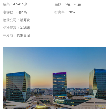
层高：
4.5-6.5米
层数：
5层、20层
电梯数：
6客1货
得房率：
70%
物业公司：
漕开发
标准层高：
3.35米
临港集团
开发商：