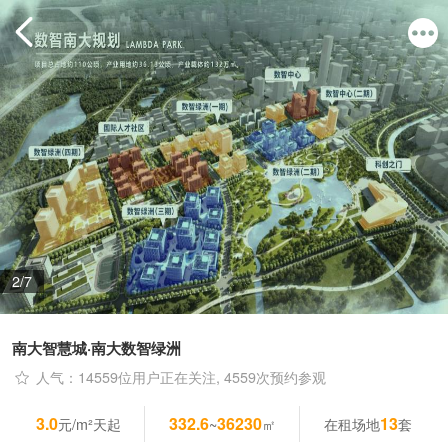
2/7
南大智慧城·南大数智绿洲
人气：14559位用户正在关注, 4559次预约参观
3.0
332.6
36230
13
元/m²天起
~
㎡
在租场地
套