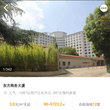
1/342
东方商务大厦
人气：1287位用户正在关注, 287次预约参观
3.0
90
5723.2
12
元/m²天起
~
㎡
在租场地
套