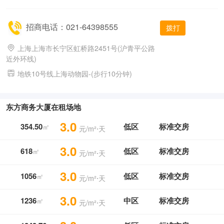
招商电话：021-64398555
拨打
上海上海市长宁区虹桥路2451号(沪青平公路
近外环线)
地铁10号线上海动物园-(步行10分钟)
东方商务大厦在租场地
3.0
354.50
低区
标准交房
㎡
元/m²⋅天
3.0
618
低区
标准交房
㎡
元/m²⋅天
3.0
1056
低区
标准交房
㎡
元/m²⋅天
3.0
1236
中区
标准交房
㎡
元/m²⋅天