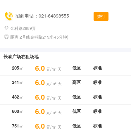
招商电话：021-64398555
拨打
金科路2889弄
距离 2号线金科路219米-(5分钟)
长泰广场在租场地
6.0
205
低区
标准
㎡
元/m²⋅天
6.0
341
高区
标准
㎡
元/m²⋅天
6.0
482
低区
标准
㎡
元/m²⋅天
6.0
600
低区
标准
㎡
元/m²⋅天
6.0
751
低区
标准
㎡
元/m²⋅天