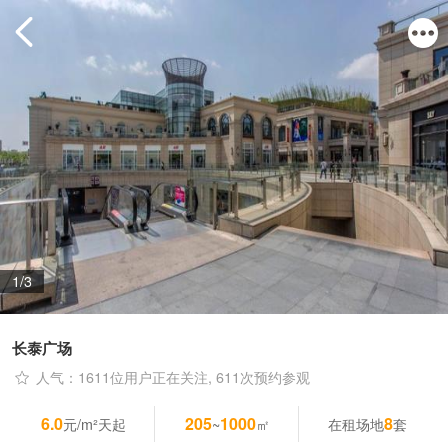
1/3
长泰广场
人气：1611位用户正在关注, 611次预约参观
6.0
205
1000
8
元/m²天起
~
㎡
在租场地
套