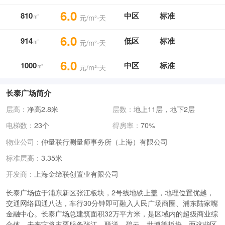
6.0
810
中区
标准
㎡
元/m²⋅天
6.0
914
低区
标准
㎡
元/m²⋅天
6.0
1000
中区
标准
㎡
元/m²⋅天
长泰广场简介
层高：
净高2.8米
层数：
地上11层，地下2层
电梯数：
23个
得房率：
70%
物业公司：
仲量联行测量师事务所（上海）有限公司
标准层高：
3.35米
上海金缔联创置业有限公司
开发商：
长泰广场位于浦东新区张江板块，2号线地铁上盖，地理位置优越，
交通网络四通八达，车行30分钟即可融入人民广场商圈、浦东陆家嘴
金融中心。长泰广场总建筑面积32万平方米，是区域内的超级商业综
合体。未来它将主要服务张江、联洋、碧云、世博等板块，而这些区