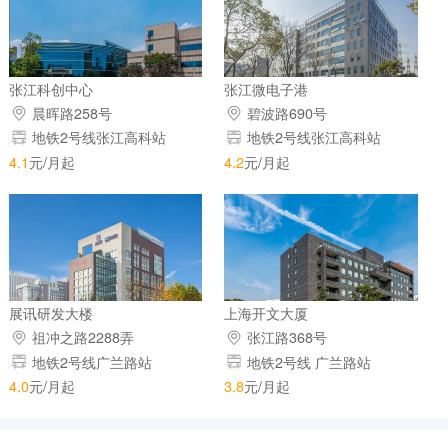
张江科创中心
张江微电子港
晨晖路258号
碧波路690号
地铁2号线张江高科站
地铁2号线张江高科站
4.1
元/月起
4.2
元/月起
展讯研发大楼
上海开文大厦
祖冲之路2288弄
张江路368号
地铁2号线广兰路站
地铁2号线 广兰路站
4.0
元/月起
3.8
元/月起