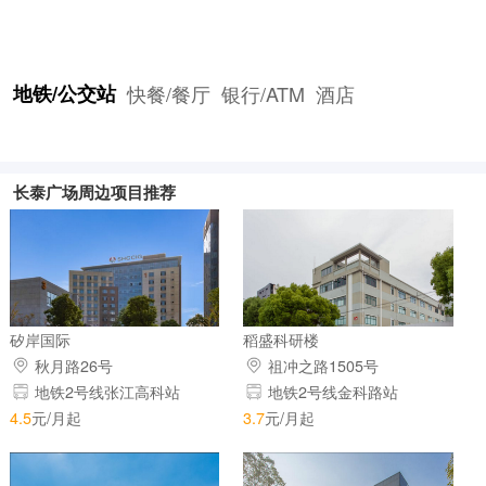
地铁/公交站
快餐/餐厅
银行/ATM
酒店
长泰广场周边项目推荐
矽岸国际
稻盛科研楼
秋月路26号
祖冲之路1505号
地铁2号线张江高科站
地铁2号线金科路站
4.5
元/月起
3.7
元/月起