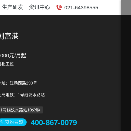
生产研发
资讯中心
021-64398555
创富港
1000元/月起
可租工位
地址：江场西路299号
距离地铁：1号线汶水路站
1号线汶水路站10分钟
400-867-0079
预约参观