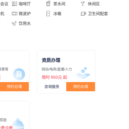
程会议
咖啡厅
茶水间
休闲区
卖机
微波炉
冰箱
卫生间配套
啡
饮用水
资质办理
核算等
网站/电商/直播/人力
天
限时
850元
起
预约办理
咨询服务
预约办理
奖励
免费诊断