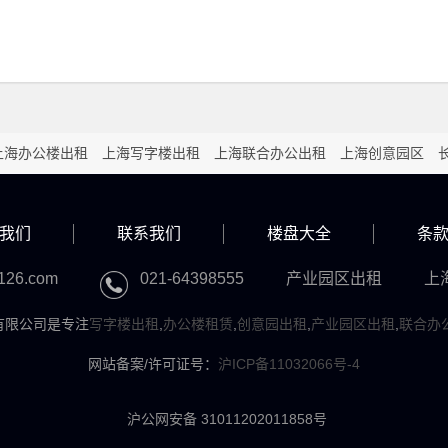
上海办公楼出租
上海写字楼出租
上海联合办公出租
上海创意园区
租
浦东写字楼出租
黄浦写字楼出租
静安写字楼出租
嘉定写字楼出
室租赁
我们
闵行办公室租赁
联系我们
普陀办公室租赁
楼盘大全
青浦办公室租赁
徐汇办公
条
办公室租赁
杨浦办公室租赁
松江办公室租赁
宝山办公室租赁
126.com
021-64398555
产业园区出租
上
上海）有限公司是专注
写字楼出租
,
办公楼租赁
,
创意园出租
,
产业园区出租
,
联合办
网站备案/许可证号：
沪ICP备11032066号-4
沪公网安备 31011202011858号