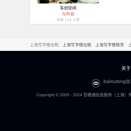
车创空间
元/月 起
距离 1.04 公里
上海写字楼出租：
上海写字楼出租
上海写字楼租赁
出租
青浦写字楼出租
徐汇写字楼出
字楼出租
宝山写字楼出租
长宁办公
关于
安办公室租赁
嘉定办公室租赁
虹口
bailoutong@
Copyright © 2009 - 2024 百楼通信息服务（