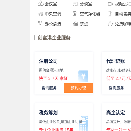
会议室
洽谈室
视频远
中央空调
空气净化器
自动售
办公清洁
茶点
免费咖
创富港企业服务
注册公司
代理记账
提供合规注册地
建账/记账/财务
快至
3-7天
拿证
低至
2.7元
/
咨询服务
预约办理
咨询服务
税务筹划
高企认定
降低企业税负,增加企业利润
品牌提升，政府
专注企业服务
15年
专家一对一 