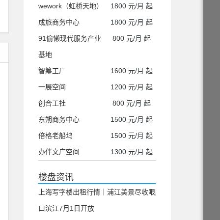
wework（虹桥天地）
1800 元/月 起
成旅商务中心
1800 元/月 起
91偷懒现代服务产业
800 元/月 起
基地
智筹工厂
1600 元/月 起
一展空间
1200 元/月 起
创合工社
800 元/月 起
东朔商务中心
1500 元/月 起
倍格老船坞
1500 元/月 起
办伴文广空间
1300 元/月 起
楼盘资讯
上海写字楼出租行情｜浦江美景尽收眼底 虹
口滨江7月1日开放