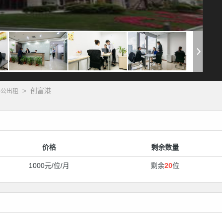
>
创富港
办公出租
价格
剩余数量
1000元/位/月
剩余
20
位