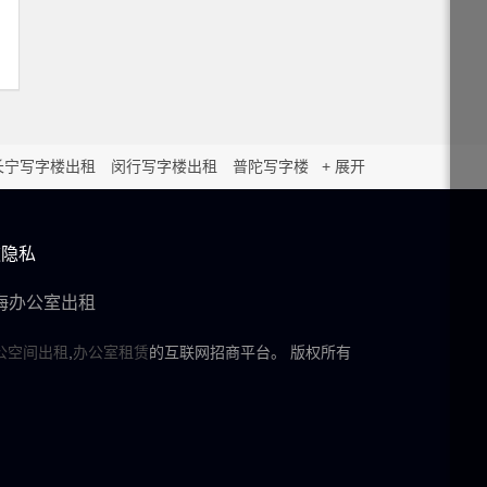
长宁写字楼出租
闵行写字楼出租
普陀写字楼
+ 展开
租
虹口写字楼出租
杨浦写字楼出租
松江写
室租赁
款隐私
浦东办公室租赁
黄浦办公室租赁
静
海办公室出租
公空间出租
,
办公室租赁
的互联网招商平台。 版权所有