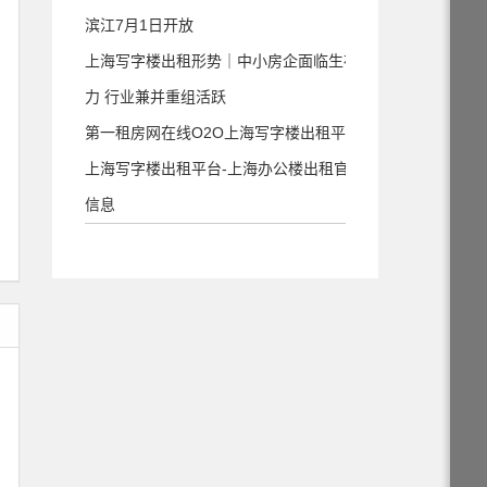
滨江7月1日开放
上海写字楼出租形势｜中小房企面临生存压
力 行业兼并重组活跃
第一租房网在线O2O上海写字楼出租平台
上海写字楼出租平台-上海办公楼出租官方
信息