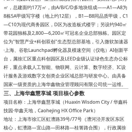
㎡，总建面约17万㎡，由A/B/C/D多地块组成——A1—A8为
8栋5A甲级写字楼（地上约12层），B1—B8同品质甲级，C1
—C10为现代商务园区，D区为改造板式楼宇；另设约940㎡
带花园独栋及2,800—6,200㎡可冠名企业总部独栋。园区定
位为"智慧产业+科创双创"生态型总部基地，引入微软加速器
·上海、谷歌Launchpad孵化器及模速空间（仪电）AI创新平
台，属徐汇区重点科创园区及LEED金级认证绿色生态办公标
杆，重点承载人工智能、物联网、云计算、数字经济、IC设
计服务及游戏数字文创类企业区域总部与研发中心。由具备
国家一级资质的上海华鑫物业管理顾问有限公司统一运维。
三、上海华鑫慧享城 项目核心参数
项目名称：上海华鑫慧享城（Huaxin Wisdom City / 华鑫科
技园·华鑫天地，Caohejing HX Office Park）
地址：上海市徐汇区虹漕路39号/77号（漕河泾开发区东区
核心，虹漕路—宜山路—田林路—桂箐路合围），行政属徐