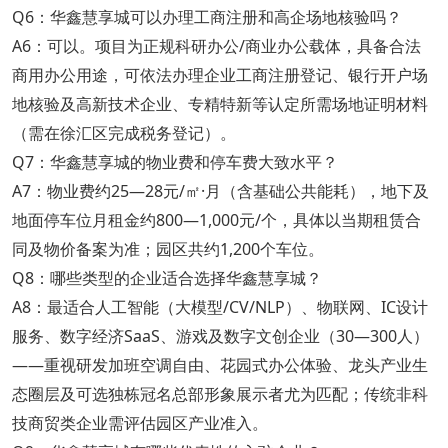
Q6：华鑫慧享城可以办理工商注册和高企场地核验吗？
A6：可以。项目为正规科研办公/商业办公载体，具备合法
商用办公用途，可依法办理企业工商注册登记、银行开户场
地核验及高新技术企业、专精特新等认定所需场地证明材料
（需在徐汇区完成税务登记）。
Q7：华鑫慧享城的物业费和停车费大致水平？
A7：物业费约25—28元/㎡·月（含基础公共能耗），地下及
地面停车位月租金约800—1,000元/个，具体以当期租赁合
同及物价备案为准；园区共约1,200个车位。
Q8：哪些类型的企业适合选择华鑫慧享城？
A8：最适合人工智能（大模型/CV/NLP）、物联网、IC设计
服务、数字经济SaaS、游戏及数字文创企业（30—300人）
——重视研发加班空调自由、花园式办公体验、龙头产业生
态圈层及可选独栋冠名总部形象展示者尤为匹配；传统非科
技商贸类企业需评估园区产业准入。