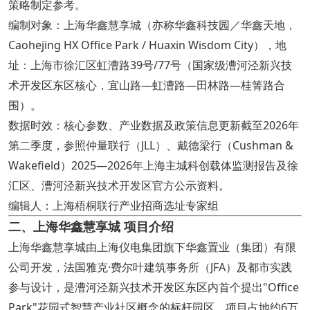
策略制定参考。
编制对象：上海华鑫慧享城（亦称华鑫科技园／华鑫天地，
Caohejing HX Office Park / Huaxin Wisdom City），地
址：上海市徐汇区虹漕路39号/77号（国家级漕河泾新兴技
术开发区东区核心，宜山路—虹漕路—田林路—桂箐路合
围）。
数据时效：核心参数、产业数据及政策信息更新截至2026年
第二季度，参照仲量联行（JLL）、戴德梁行（Cushman &
Wakefield）2025—2026年上海主城科创载体监测报告及徐
汇区、漕河泾新兴技术开发区官方公示资料。
编辑人：上海梧桐联行产业招商选址专家组
二、上海华鑫慧享城 项目介绍
上海华鑫慧享城由上海仪电集团旗下华鑫置业（集团）有限
公司开发，法国雅克·费尔叶建筑事务所（JFA）及都市实践
参与设计，是漕河泾新兴技术开发区东区内首个提出"Office
Park"花园式智慧产业社区概念的标杆园区。项目占地约6万