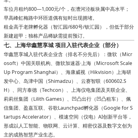
车位月租约800—1,000元/个，在漕河泾板块属中高水平；
早高峰虹梅路中环匝道偶有短时出现拥堵。
租金高于老牌孵化器（智汇园/680号/钦汇园），但低于部分
新建超甲；独栋产品稀缺需提前预订。
七、上海华鑫慧享城 项目入驻代表企业（部分）
华鑫慧享城入驻代表企业含（排名不分先后）：微软（Micr
osoft）中国关联机构、微软加速器·上海（Microsoft Scale
Up Program Shanghai）、海康威视（Hikvision）上海研
发中心、岛津中国（Shimadzu）、云赛智联（600602.S
H）、同方泰德（Techcon）、上海仪电集团及关联企业、
莉莉丝集团（Lilith Games）、凹凸出行（凹凸租车）、佩
信集团、盈嘉互联、谷歌Launchpad孵化器（Google for S
tartups Accelerator）、模速空间（仪电）AI创新平台等，
形成以人工智能、物联网、云计算、精密仪器及数字文创为
主的成熟智慧产业生态。