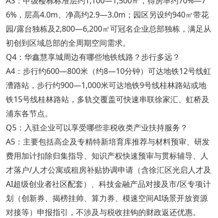
A3：甲级楼栋标准层约1,100—1,500㎡，得房率约70%—7
6%，层高4.0m、净高约2.9—3.0m；园区另设约940㎡带花
园/露台独栋及2,800—6,200㎡可冠名企业总部独栋，满足从
初创到区域总部的全周期空间需求。
Q4：华鑫慧享城周边有哪些地铁线路？步行多远？
A4：步行约600—800米（约8—10分钟）可达地铁12号线虹
漕路站，步行约900—1,000米可达地铁9号线桂林路站或地
铁15号线桂林路站，多轨交覆盖可快速串联徐家汇、虹桥及
浦东各节点。
Q5：入驻企业可以享受哪些非税收类产业扶持服务？
A5：主要包括高企及专精特新培育库推荐与材料预审、研发
费用加计扣除归集指导、知识产权快速预审与贯标辅导、人
才落户/人才公寓或租房补贴协调申请（含徐汇区光启人才及
AI超级创业者社区配套）、科技金融产品对接及市/区专项计
划（创新券、揭榜挂帅、算力券、模速空间AI场景开放资源
对接等）申报指引，不涉及与税收挂钩的财政返还优惠。