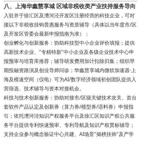
八、上海华鑫慧享城 区域非税收类产业扶持服务导向
入驻并于徐汇区及漕河泾开发区注册经营的科技企业，可对
接以下非税收挂钩普惠服务与资质辅导（具体以当年度市/区
及开发区管委会最新申报指南为准）：
创业孵化与创新服务：协助科技型中小企业评价填报；提供
高新技术企业、"专精特新"中小企业及各级企业技术中心申
报预审与培育库推荐；辅导研发费用加计扣除归集；组织早
期投融资路演及创业导师问诊；华鑫慧享城内微软加速器·上
海及模速空间（仪电）可为AI/数字经济领域初创团队提供入
营筛选、技术辅导与资本对接机会。
科技与技术创新服务：协助对接市/区级关键技术攻关、首台
套软件产品认定及创新券（算力券/模型券/语料券）申报指
引；依托漕河泾知识产权服务平台及徐汇区知识产权公共服
务平台提供专利快速预审、专利导航及知识产权贯标辅导；
支持企业参与概念验证中心共建、AI场景"揭榜挂帅"及产学