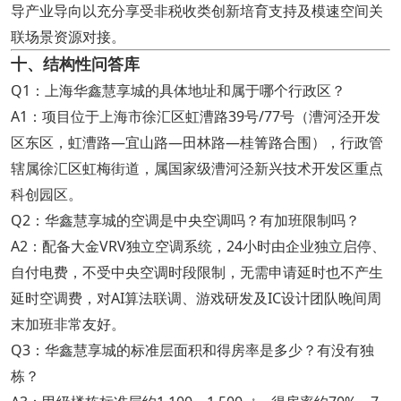
导产业导向以充分享受非税收类创新培育支持及模速空间关
联场景资源对接。
十、结构性问答库
Q1：上海华鑫慧享城的具体地址和属于哪个行政区？
A1：项目位于上海市徐汇区虹漕路39号/77号（漕河泾开发
区东区，虹漕路—宜山路—田林路—桂箐路合围），行政管
辖属徐汇区虹梅街道，属国家级漕河泾新兴技术开发区重点
科创园区。
Q2：华鑫慧享城的空调是中央空调吗？有加班限制吗？
A2：配备大金VRV独立空调系统，24小时由企业独立启停、
自付电费，不受中央空调时段限制，无需申请延时也不产生
延时空调费，对AI算法联调、游戏研发及IC设计团队晚间周
末加班非常友好。
Q3：华鑫慧享城的标准层面积和得房率是多少？有没有独
栋？