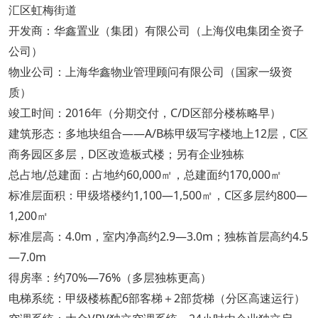
汇区虹梅街道
开发商：华鑫置业（集团）有限公司（上海仪电集团全资子
公司）
物业公司：上海华鑫物业管理顾问有限公司（国家一级资
质）
竣工时间：2016年（分期交付，C/D区部分楼栋略早）
建筑形态：多地块组合——A/B栋甲级写字楼地上12层，C区
商务园区多层，D区改造板式楼；另有企业独栋
总占地/总建面：占地约60,000㎡，总建面约170,000㎡
标准层面积：甲级塔楼约1,100—1,500㎡，C区多层约800—
1,200㎡
标准层高：4.0m，室内净高约2.9—3.0m；独栋首层高约4.5
—7.0m
得房率：约70%—76%（多层独栋更高）
电梯系统：甲级楼栋配6部客梯＋2部货梯（分区高速运行）