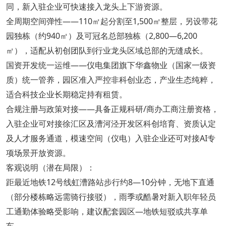
同，新入驻企业可快速接入龙头上下游资源。
全周期空间弹性——110㎡起分割至1,500㎡整层，另设带花
园独栋（约940㎡）及可冠名总部独栋（2,800—6,200
㎡），适配从初创团队到行业龙头区域总部的无缝成长。
国资开发统一运维——仪电集团旗下华鑫物业（国家一级资
质）统一管养，园区准入严控非科创业态，产业生态纯粹，
适合科技企业长期稳定持有租赁。
合规注册与政策对接——具备正规科研/商办工商注册资格，
入驻企业可对接徐汇区及漕河泾开发区科创培育、资质认定
及人才服务通道，模速空间（仪电）入驻企业还可对接AI专
项场景开放资源。
客观说明（潜在局限）：
距最近地铁12号线虹漕路站步行约8—10分钟，无地下直通
（部分楼栋略远需骑行接驳），雨季或酷暑对新入职年轻员
工通勤体验略受影响，建议配套园区—地铁短驳或共享单
车。