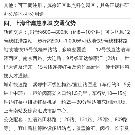
其他：可工商注册，属徐汇区重点科创园区，具备正规科研
办公/商业办公用途
四、上海华鑫慧享城 交通优势
轨道交通：步行约600—800米（约8—10分钟）可达地铁12
号线虹漕路站，步行约900—1,000米可达地铁9号线桂林路
站或地铁15号线桂林路站，多轨交覆盖——12号线直达漕河
泾西区、南京西路、大连路；9号线直达徐家汇（2站）、世
纪大道及浦东；15号线连接虹桥及紫竹高新区，便于跨区科
技人才通勤。
城市快速路：紧邻中环线虹梅路/宜山路匝道（车行约3—5分
钟上中环），距沪闵高架入口约1.5公里，车行约10—15分
钟达虹桥枢纽及虹桥机场，约25—30分钟达浦东国际机场、
上海南站及徐家汇城市副中心。
公交配套：虹漕路田林路（120路、131路、252路、809路
等）、宜山路桂箐路设多组站点，覆盖徐汇、闵行、长宁及