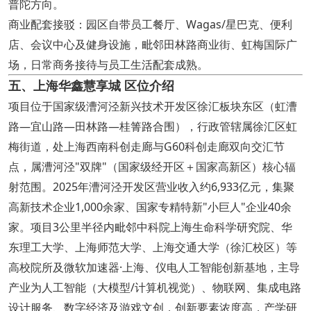
普陀方向。
商业配套接驳：园区自带员工餐厅、Wagas/星巴克、便利
店、会议中心及健身设施，毗邻田林路商业街、虹梅国际广
场，日常商务接待与员工生活配套成熟。
五、上海华鑫慧享城 区位介绍
项目位于国家级漕河泾新兴技术开发区徐汇板块东区（虹漕
路—宜山路—田林路—桂箐路合围），行政管辖属徐汇区虹
梅街道，处上海西南科创走廊与G60科创走廊双向交汇节
点，属漕河泾"双牌"（国家级经开区＋国家高新区）核心辐
射范围。2025年漕河泾开发区营业收入约6,933亿元，集聚
高新技术企业1,000余家、国家专精特新"小巨人"企业40余
家。项目3公里半径内毗邻中科院上海生命科学研究院、华
东理工大学、上海师范大学、上海交通大学（徐汇校区）等
高校院所及微软加速器·上海、仪电人工智能创新基地，主导
产业为人工智能（大模型/计算机视觉）、物联网、集成电路
设计服务、数字经济及游戏文创，创新要素浓度高，产学研