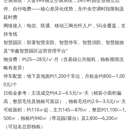
空调系统：大金VRV独立空调系统，24小时由企业独立启
停、自付电费——核心差异化优势，无中央空调时段限制及
延时费
网络接入：电信、联通、移动三网光纤入户，5G全覆盖，支
持专线
智慧园区：部署智慧安防、智慧停车、智慧消防、智慧能效
及"华鑫智慧园区运营管理平台"
物业费：约25—28元/㎡·月（含基础公共能耗，独栋视情况
略有差异）
停车配套：地下及地面约1,200个车位，月租金约800—1,00
0元/个
日租金参考：主流成交约4.2—6.5元/㎡·天（精装小面积偏
高，整层毛坯及独栋可面议），独栋毛坯约2.9—3.5元/㎡·天
可租面积：约110㎡起，主力145—870㎡，整层约1,100—1,
500㎡，独栋约940㎡（带花园/露台）及2,800—6,200㎡
（可冠名总部独栋）