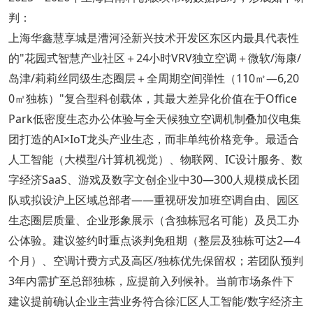
判：
上海华鑫慧享城是漕河泾新兴技术开发区东区内最具代表性
的"花园式智慧产业社区＋24小时VRV独立空调＋微软/海康/
岛津/莉莉丝同级生态圈层＋全周期空间弹性（110㎡—6,20
0㎡独栋）"复合型科创载体，其最大差异化价值在于Office
Park低密度生态办公体验与全天候独立空调机制叠加仪电集
团打造的AI×IoT龙头产业生态，而非单纯价格竞争。最适合
人工智能（大模型/计算机视觉）、物联网、IC设计服务、数
字经济SaaS、游戏及数字文创企业中30—300人规模成长团
队或拟设沪上区域总部者——重视研发加班空调自由、园区
生态圈层质量、企业形象展示（含独栋冠名可能）及员工办
公体验。建议签约时重点谈判免租期（整层及独栋可达2—4
个月）、空调计费方式及高区/独栋优先保留权；若团队预判
3年内需扩至总部独栋，应提前入列候补。当前市场条件下
建议提前确认企业主营业务符合徐汇区人工智能/数字经济主