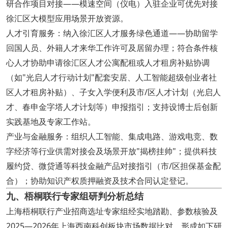
研合作项目对接——模速空间（仪电）入驻企业可优先对接
徐汇区大模型应用场景开放资源。
人才引育服务：纳入徐汇区人才服务绿色通道——协助留学
回国人员、外籍人才来华工作许可及居留办理；符合条件核
心人才协助申请徐汇区人才公寓配租或人才租房补贴协调
（如"光启人才行动计划"配套安居、人工智能超级创业者社
区人才租房补贴）、子女入学便利及市/区人才计划（光启人
才、春申金字塔人才计划等）申报指引；支持设博士后创新
实践基地及专家工作站。
产业与金融服务：组织人工智能、集成电路、游戏电竞、数
字经济等行业供需对接会及场景开放"揭榜挂帅"；提供科技
履约贷、微贷通等科技金融产品对接指引（市/区担保基金配
合）；协助知识产权质押融资及技术合同认定登记。
九、梧桐联行专家组研判分析总结
上海梧桐联行产业招商选址专家组经实地踏勘、参数核验及
2025—2026年上海西南科创板块市场数据比对，形成如下研