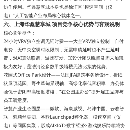
协作便利。华鑫慧享城本身也是徐汇区"模速空间（仪
电）"人工智能产业布局核心载体之一。
六、上海华鑫慧享城 项目竞争核心优势与客观说明
核心竞争壁垒：
24小时VRV独立空调无延时费——大金VRV独立控制，自付
电费，无中央空调时段限制，无需申请延时也不产生延时
费，对AI算法联调、游戏研发、IC设计团队晚间及周末加班
极为友好，是漕河泾多数甲级塔楼无法比拟的优势。
花园式Office Park设计——法国JFA建筑事务所设计，折纸
状屋顶花园、野生草甸景观轴、高绿化率低容积率，办公体
验优于密闭型高密度塔楼，"在公园里办公"提升雇主品牌与
员工满意度。
智慧产业生态圈层——微软、海康威视、岛津中国、云赛智
联、莉莉丝集团、谷歌Launchpad孵化器、模速空间（仪
电）等同园集聚，形成AI×IoT×数字经济×游戏娱乐跨领域协