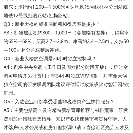
浦东；步行约1,200—1,500米可达地铁15号线桂林公园站或
地铁12号线虹漕路站/虹梅路站。
Q3：新业大楼的标准层面积和得房率是多少？
A3：标准层面积约800—1,000㎡（各层略有差异），得房率
约65%—68%，层高2.7—2.8m、净高约2.4—2.5m，支持50
—100㎡起分割或整层连通。
Q4：新业大楼的空调是24小时独立控制吗？
A4：配备中央空调（工作日及周六部分时段开放），延时空
调可申请并另计费用；非24小时独立VRV控制，对需全天候
独立空调的研发联调团队建议评估延时政策或比对智汇园/钦
汇园。
Q5：入驻企业可以享受哪些非税收类产业扶持服务？
A5：主要包括高企及专精特新培育库推荐与材料预审、研发
费用加计扣除归集指导、知识产权快速预审与贯标辅导、人
才落户/人才公寓或租房补贴协调申请（含徐汇区光启人才及