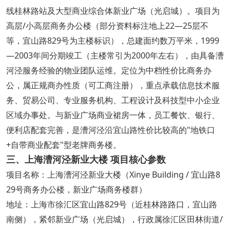
线桂林路站及大型商业综合体新业广场（光启城）。项目为
高层/小高层商务办公楼（部分资料标注地上22—25层不
等，宜山路829号为主楼标识），总建面约数万平米，1999
—2003年间分期竣工（主楼常引为2000年左右），由具备漕
河泾服务经验的物业团队运维。定位为中档性价比商务办
公，属正规商办性质（可工商注册），重点承载信息技术服
务、贸易公司、专业服务机构、工程设计及科技型中小企业
区域办事处。与新业广场商业裙房一体，员工餐饮、银行、
便利店配套完善，是漕河泾沿宜山路性价比较高的"地铁口
+自带商业配套"型老牌商务楼。
三、上海漕河泾新业大楼 项目核心参数
项目名称：上海漕河泾新业大楼（Xinye Building / 宜山路8
29号商务办公楼，新业广场商务楼群）
地址：上海市徐汇区宜山路829号（近桂林路路口，宜山路
南侧），紧邻新业广场（光启城），行政属徐汇区田林街道/