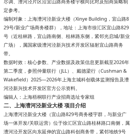
尽调、漕河泾片区沿宜山路商务楼宇横向比对及招商策略制
定参考。
编制对象：上海漕河泾新业大楼（Xinye Building，宜山路8
29号/新业广场商务楼群），地址：上海市徐汇区宜山路829
号（近桂林路，宜山路南侧、桂林路东侧，紧邻光启城/新业
广场），属国家级漕河泾新兴技术开发区辐射宜山路商务
带。
数据时效：核心参数、产业数据及政策信息更新截至2026年
第二季度，参照仲量联行（JLL）、戴德梁行（Cushman &
Wakefield）2025—2026年上海主城科创载体监测报告及漕
河泾新兴技术开发区官方公示资料。
编辑人：上海梧桐联行产业招商选址专家组
二、上海漕河泾新业大楼 项目介绍
上海漕河泾新业大楼（宜山路829号商务楼宇群，与新业广
场一体开发/关联运营）位于徐汇区宜山路桂林路口南侧，属
漕河泾开发区向东延伸的宜山路科创商务带，紧邻地铁9号