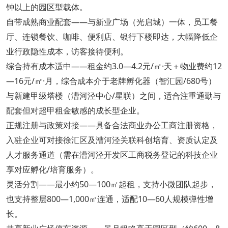
钟以上的园区型载体。
自带成熟商业配套——与新业广场（光启城）一体，员工餐
厅、连锁餐饮、咖啡、便利店、银行下楼即达，大幅降低企
业行政隐性成本，访客接待便利。
综合持有成本适中——租金约3.0—4.2元/㎡·天＋物业费约12
—16元/㎡·月，综合成本介于老牌孵化器（智汇园/680号）
与新建甲级塔楼（漕河泾中心/星联）之间，适合注重通勤与
配套但对超甲租金敏感的成长型企业。
正规注册与政策对接——具备合法商业办公工商注册资格，
入驻企业可对接徐汇区及漕河泾关联科创培育、资质认定及
人才服务通道（需在漕河泾开发区工商税务登记的科技企业
享对应孵化/培育服务）。
灵活分割——最小约50—100㎡起租，支持小微团队起步，
也支持整层800—1,000㎡连通，适配10—60人规模弹性增
长。