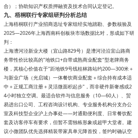
合）；协助知识产权质押融资及技术合同认定登记。
九、梧桐联行专家组研判分析总结
上海梧桐联行产业招商选址专家组经实地踏勘、参数核验及
2025—2026年上海西南科创板块市场数据比对，形成如下研
判：
上海漕河泾新业大楼（宜山路829号）是漕河泾沿宜山路商
务带性价比较高的"地铁口+自带成熟商业配套"型老牌商务
楼，其核心价值在于"距地铁9号线桂林路站约200—300米＋
与新业广场（光启城）一体餐饮商业配套＋综合持有成本适
中＋正规工商注册＋灵活微面积起步"，而非硬件新奢感或2
4小时独立空调。最适合软件与信息服务（10—60人）、贸
易进出口公司、工程咨询设计机构、专业服务机构分支办公
室及科技型企业沪上办事处——对通勤便利度、日常餐饮配
套及访客停车有要求，但暂不需独栋形象或超甲大堂者。建
议小微团队优先选择精装带家具单元降首投，签约时确认空