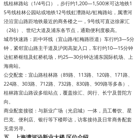
线桂林路站（1/4号口），步行约1,200—1,500米可达地铁1
5号线桂林公园站或地铁12号线虹漕路站/虹梅路站，属漕河
泾沿宜山路距地铁最近的商务楼之一，9号线可直达徐家汇
（2站）、世纪大道及浦东各节点，通勤便利度极高。
城市快速路：距中环线（宜山路/虹梅路匝道）车行约3—5分
钟，紧邻宜山路主干道及沪闵高架入口，车行约10—15分钟
达虹桥枢纽及虹桥机场，约25—30分钟达浦东国际机场、上
海南站。
公交配套：宜山路桂林路（89路、113路、120路、171路、
224路、303路、712路、732路、830路、909路等多条）、
桂林路宜山路设多组站点，覆盖徐汇、闵行、长宁及普陀方
向。
商业配套接驳：与新业广场（光启城）一体，员工餐饮、星
巴克、便利店、银行等下楼即达，访客接待及日常商务配套
无需另寻。
五、上海漕河泾新业大楼 区位介绍