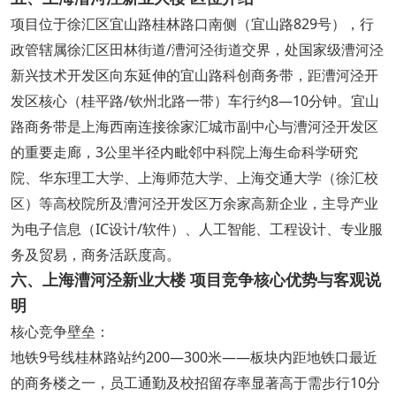
项目位于徐汇区宜山路桂林路口南侧（宜山路829号），行
政管辖属徐汇区田林街道/漕河泾街道交界，处国家级漕河泾
新兴技术开发区向东延伸的宜山路科创商务带，距漕河泾开
发区核心（桂平路/钦州北路一带）车行约8—10分钟。宜山
路商务带是上海西南连接徐家汇城市副中心与漕河泾开发区
的重要走廊，3公里半径内毗邻中科院上海生命科学研究
院、华东理工大学、上海师范大学、上海交通大学（徐汇校
区）等高校院所及漕河泾开发区万余家高新企业，主导产业
为电子信息（IC设计/软件）、人工智能、工程设计、专业服
务及贸易，商务活跃度高。
六、上海漕河泾新业大楼 项目竞争核心优势与客观说
明
核心竞争壁垒：
地铁9号线桂林路站约200—300米——板块内距地铁口最近
的商务楼之一，员工通勤及校招留存率显著高于需步行10分