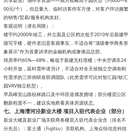
共享新业广场停车资源——虽月租略高于园区型（约600—8
00元/个），但总量大、临时访客停车方便，对客户拜访频繁
的销售/贸易/服务机构友好。
客观说明（潜在局限）：
楼宇约2000年竣工，外立面及公区档次低于2010年后新建甲
级写字楼，硬件老旧是客观事实，不适合将"顶级奢华商务形
象展示"作为首要诉求的金融机构或奢侈品总部。
得房率约65%—68%，略低于新建无柱塔楼；中央空调非24
小时开放，延时需申请另计，不适合对全天候独立空调有刚
性需求的三班倒研发联调团队（此类需求可比对智汇园/钦汇
园VRV独立机型）。
早高峰宜山路桂林路口及中环匝道偶发拥堵；部分楼层公区
翻新程度不一，建议实地察看具体房源状态。
七、上海漕河泾新业大楼 项目入驻代表企业（部分）
新业大楼及新业广场关联商务楼层入驻代表企业含（排名不
分先后）：富士通（Fujitsu）关联机构、上海众恒信息科技