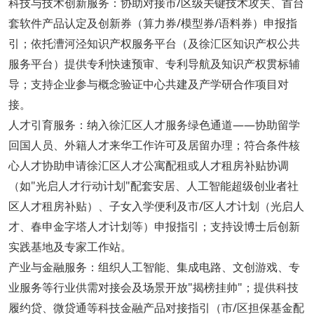
科技与技术创新服务：协助对接市/区级关键技术攻关、首台
套软件产品认定及创新券（算力券/模型券/语料券）申报指
引；依托漕河泾知识产权服务平台（及徐汇区知识产权公共
服务平台）提供专利快速预审、专利导航及知识产权贯标辅
导；支持企业参与概念验证中心共建及产学研合作项目对
接。
人才引育服务：纳入徐汇区人才服务绿色通道——协助留学
回国人员、外籍人才来华工作许可及居留办理；符合条件核
心人才协助申请徐汇区人才公寓配租或人才租房补贴协调
（如"光启人才行动计划"配套安居、人工智能超级创业者社
区人才租房补贴）、子女入学便利及市/区人才计划（光启人
才、春申金字塔人才计划等）申报指引；支持设博士后创新
实践基地及专家工作站。
产业与金融服务：组织人工智能、集成电路、文创游戏、专
业服务等行业供需对接会及场景开放"揭榜挂帅"；提供科技
履约贷、微贷通等科技金融产品对接指引（市/区担保基金配