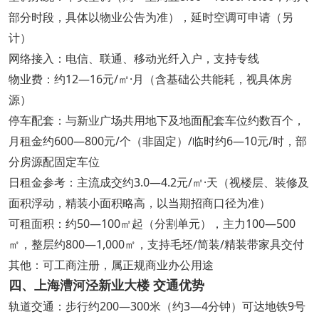
部分时段，具体以物业公告为准），延时空调可申请（另
计）
网络接入：电信、联通、移动光纤入户，支持专线
物业费：约12—16元/㎡·月（含基础公共能耗，视具体房
源）
停车配套：与新业广场共用地下及地面配套车位约数百个，
月租金约600—800元/个（非固定）/临时约6—10元/时，部
分房源配固定车位
日租金参考：主流成交约3.0—4.2元/㎡·天（视楼层、装修及
面积浮动，精装小面积略高，以当期招商口径为准）
可租面积：约50—100㎡起（分割单元），主力100—500
㎡，整层约800—1,000㎡，支持毛坯/简装/精装带家具交付
其他：可工商注册，属正规商业办公用途
四、上海漕河泾新业大楼 交通优势
轨道交通：步行约200—300米（约3—4分钟）可达地铁9号