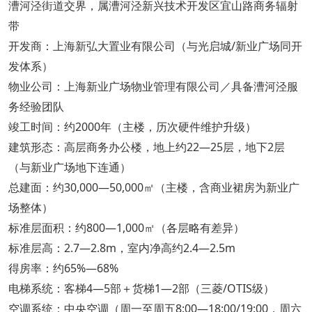
漕河泾街道交界，属漕河泾新兴技术开发区宜山路商务辐射
带
开发商：上海新弘大置业有限公司（与光启城/新业广场同开
发体系）
物业公司：上海新业广场物业管理有限公司／具备漕河泾服
务经验团队
竣工时间：约2000年（主楼，历次硬件维护升级）
建筑形态：高层商务办公楼，地上约22—25层，地下2层
（与新业广场地下连通）
总建面：约30,000—50,000㎡（主楼，含商业裙房为新业广
场整体）
标准层面积：约800—1,000㎡（各层略有差异）
标准层高：2.7—2.8m，室内净高约2.4—2.5m
得房率：约65%—68%
电梯系统：客梯4—5部＋货梯1—2部（三菱/OTIS级）
空调系统：中央空调（周一至周五8:00—18:00/19:00，周六