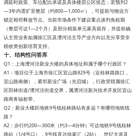
调延时政策、车位配比承诺及具体楼层公区状态；若预判2
—3年内需扩至整层（约800—1,000㎡），可提前与物业方
锁定相邻释放节点。当前市场条件下建议重点谈判免租期
（整层可达1—2个月）及部分精装单元家具留存，并提前确
认主营业务如属徐汇区及漕河泾主导产业方向以充分享受非
税收类创新培育支持。
十、结构性问答库
Q1：上海漕河泾新业大楼的具体地址和属于哪个行政区？
A1：项目位于上海市徐汇区宜山路829号（近桂林路路口，
宜山路南侧），紧邻新业广场（光启城），行政管辖属徐汇
区田林街道/漕河泾街道交界，属漕河泾新兴技术开发区宜山
路商务辐射带。
Q2：新业大楼距地铁9号线桂林路站有多远？有哪些地铁线
路？
A2：步行约200—300米（约3—4分钟）可达地铁9号线桂林
路站（1/4号口），9号线直达徐家汇（2站）、世纪大道及