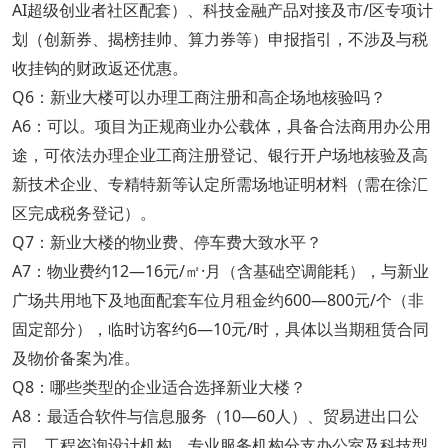
AI超级创业者社区配套）、科技金融产品对接及市/区专项计
划（创新券、揭榜挂帅、算力券等）申报指引，不涉及与税
收挂钩的财政返还优惠。
Q6：新业大楼可以办理工商注册和高企场地核验吗？
A6：可以。项目为正规商业办公载体，具备合法商用办公用
途，可依法办理企业工商注册登记、银行开户场地核验及高
新技术企业、专精特新等认定所需场地证明材料（需在徐汇
区完成税务登记）。
Q7：新业大楼的物业费、停车费大致水平？
A7：物业费约12—16元/㎡·月（含基础空调能耗），与新业
广场共用地下及地面配套车位月租金约600—800元/个（非
固定部分），临时访客约6—10元/时，具体以当期租赁合同
及物价备案为准。
Q8：哪些类型的企业适合选择新业大楼？
A8：最适合软件与信息服务（10—60人）、贸易进出口公
司、工程咨询设计机构、专业服务机构分支办公室及科技型