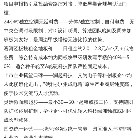
项目申报指引及投融资路演对接，降低早期合规与认证门
槛。
24小时独立空调无延时费——分体/独立控制，自付电费，无
中央空调时段限制，对IC设计联调、算法团队晚间及周末加
班极为友好，是周边甲级塔楼无法比拟的优势。
漕河泾板块租金地板价——日租金约2.0—2.8元/㎡·天＋低物
业费，综合持有成本约为同板块甲级研发写字楼的40%—5
0%，适合种子轮至A轮硬科技团队严控固定成本。
上市企业摇篮口碑——澜起科技、艾为电子等科创板企业均
从此楼孵化走出，"硬科技+集成电路"原生产业圈层纯度高，
便于技术交流与人才流动。
灵活微面积起步——最小30—50㎡起租或按工位，支持随团
队扩张逐层扩租，毕业企业可优先转入科技绿洲独栋或同区
成长型载体。
国资统一运营——漕河泾物业统一管养，园区准入严控非科
创业态，产业生态纯粹。