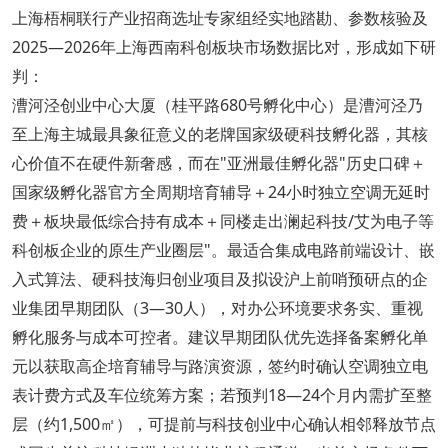
上海梧桐联行产业招商选址专家组经实地踏勘、参数核验及
2025—2026年上海西南科创板块市场数据比对，形成如下研
判：
漕河泾创业中心大厦（桂平路680号孵化中心）是漕河泾乃
至上海主城最具象征意义的老牌国家级硬科技孵化器，其核
心价值不在硬件新奢感，而在"亚洲最佳孵化器"历史口碑＋
国家级孵化器官方全周期培育辅导＋24小时独立空调无延时
费＋板块最低综合持有成本＋同楼走出澜起科技/艾为电子等
科创板企业的原生产业圈层"。最适合集成电路前端设计、嵌
入式算法、硬科技海归创业项目及拟设沪上前哨预研点的企
业集团早期团队（3—30人），对办公环境要求务实、重视
孵化服务与成本可控者。建议早期团队优先选择备案孵化单
元以获取高企培育辅导与路演资源，签约时确认空调独立电
表计费方式及车位统筹方案；若预判18—24个月内需扩至整
层（约1,500㎡），可提前与科技创业中心确认相邻释放节点