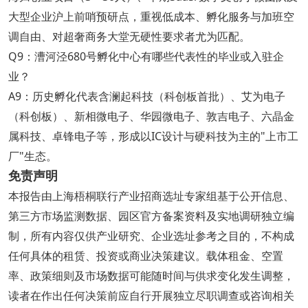
大型企业沪上前哨预研点，重视低成本、孵化服务与加班空
调自由、对超奢商务大堂无硬性要求者尤为匹配。
Q9：漕河泾680号孵化中心有哪些代表性的毕业或入驻企
业？
A9：历史孵化代表含澜起科技（科创板首批）、艾为电子
（科创板）、新相微电子、华园微电子、敦吉电子、六晶金
属科技、卓锋电子等，形成以IC设计与硬科技为主的"上市工
厂"生态。
免责声明
本报告由上海梧桐联行产业招商选址专家组基于公开信息、
第三方市场监测数据、园区官方备案资料及实地调研独立编
制，所有内容仅供产业研究、企业选址参考之目的，不构成
任何具体的租赁、投资或商业决策建议。载体租金、空置
率、政策细则及市场数据可能随时间与供求变化发生调整，
读者在作出任何决策前应自行开展独立尽职调查或咨询相关