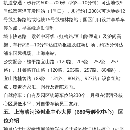
轨道交通：步行约600—700米（约8—10分钟）可达地铁9
号线漕河泾开发区站（1号口），步行约1,200米可达地铁12
号线虹梅路站或地铁15号线桂林路站；园区门口设共享单车
停放点，早高峰通勤便利。
城市快速路：紧邻中环线（虹梅路/宜山路匝道）及沪闵高
架，车行约8—10分钟达虹桥枢纽及虹桥机场，约25分钟达
浦东国际机场、上海南站。
公交配套：桂平路宜山路（120路、205路、252路、257
路）、桂箐路宜山路（120路、205路、257路、804路）、
宜山路桂箐路（89路、131路、804路、927路）设多组站
点，覆盖徐家汇、闵行及普陀方向。
自驾停车：自有及园区统筹车位约230个，月租在漕河泾核
心区属低水平，对自带车辆员工友好。
五、上海漕河泾创业中心大厦（680号孵化中心） 区
位介绍
项目位于国家级漕河泾新兴技术开发区徐汇板块核心（桂平