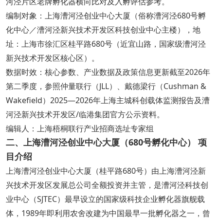
河泾片区老牌孵化器横向比对及入孵评估参考。
编制对象：上海漕河泾创业中心大厦（俗称漕河泾680号孵
化中心／漕河泾新兴技术开发区科技创业中心主楼），地
址：上海市徐汇区桂平路680号（近宜山路，国家级漕河泾
新兴技术开发区核心区）。
数据时效：核心参数、产业数据及政策信息更新截至2026年
第二季度，参照仲量联行（JLL）、戴德梁行（Cushman &
Wakefield）2025—2026年上海主城科创载体监测报告及漕
河泾新兴技术开发区/临港集团官方公示资料。
编辑人：上海梧桐联行产业招商选址专家组
二、上海漕河泾创业中心大厦（680号孵化中心） 项
目介绍
上海漕河泾创业中心大厦（桂平路680号）由上海漕河泾新
兴技术开发区发展总公司全额投资并主管，是漕河泾科技创
业中心（SJTEC）最早设立的国家级科技企业孵化器旗舰载
体，1989年即利用农舍改建为中国最早一批孵化器之一，曾