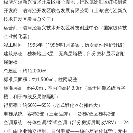
级漕河泾新兴技术开发区核心腹地，行政属徐汇区虹梅街道
开发商：漕河泾开发区联合发展有限公司（上海漕河泾新兴
技术开发区发展总公司）
运营商：漕河泾新兴技术开发区科技创业中心（国家级科技
企业孵化器）
竣工时间：1995年（1996年1月备案，历次硬件维护升级）
建筑形态：独栋地上8层，无高层塔楼，部分资料显示含附
属附楼
总建面：约12,000㎡
标准层面积：约1,500㎡，柱网规整
标准层高：约4.0m，室内净高约3.0m（高于同期乙级写字
楼，利于布线及局部隔断）
得房率：约60%—65%（老式孵化器公摊略大）
电梯系统：客梯2部（三菱品牌）＋货梯/低区梯共2部
空调系统：分体空调/窗式空调（部分房源后期改VRV），24
小时由企业独立控制、自付电费——核心差异化优势，无中