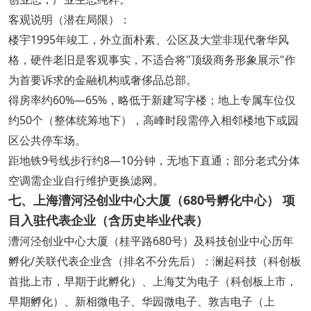
客观说明（潜在局限）：
楼宇1995年竣工，外立面朴素、公区及大堂非现代奢华风
格，硬件老旧是客观事实，不适合将"顶级商务形象展示"作
为首要诉求的金融机构或奢侈品总部。
得房率约60%—65%，略低于新建写字楼；地上专属车位仅
约50个（整体统筹地下），高峰时段需停入相邻楼地下或园
区公共停车场。
距地铁9号线步行约8—10分钟，无地下直通；部分老式分体
空调需企业自行维护更换滤网。
七、上海漕河泾创业中心大厦（680号孵化中心） 项
目入驻代表企业（含历史毕业代表）
漕河泾创业中心大厦（桂平路680号）及科技创业中心历年
孵化/关联代表企业含（排名不分先后）：澜起科技（科创板
首批上市，早期于此孵化）、上海艾为电子（科创板上市，
早期孵化）、新相微电子、华园微电子、敦吉电子（上