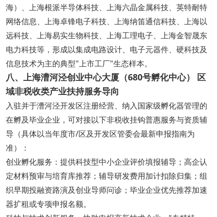
海）、上海根派半导体科技、上海六晶金属科技、英特耐特
网络信息、上海卓锋电子科技、上海纳笛通信科技、上海以
远科技、上海易实生物科技、上海工理电子、上海金智晟东
电力科技等，形成以集成电路设计、电子元器件、硬科技及
信息技术为主的典型"上市工厂"生态样本。
八、上海漕河泾创业中心大厦（680号孵化中心） 区
域非税收类产业扶持服务导向
入驻并于漕河泾开发区注册经营、纳入国家级孵化器管理的
在孵及毕业企业，可对接以下非税收挂钩普惠服务与资质辅
导（具体以当年度市/区及开发区管委会最新申报指南为
准）：
创业孵化服务：提供科技型中小企业评价填报辅导；高企认
定材料预审与培育库推荐；辅导研发费用加计扣除归集；组
织早期投融资路演及创业导师问诊；毕业企业优先推荐加速
器扩租或专项申报名额。