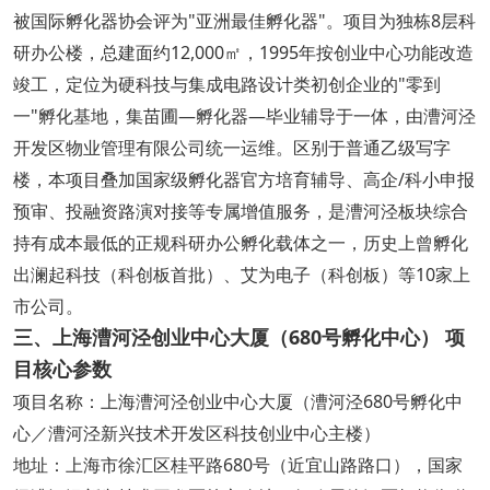
被国际孵化器协会评为"亚洲最佳孵化器"。项目为独栋8层科
研办公楼，总建面约12,000㎡，1995年按创业中心功能改造
竣工，定位为硬科技与集成电路设计类初创企业的"零到
一"孵化基地，集苗圃—孵化器—毕业辅导于一体，由漕河泾
开发区物业管理有限公司统一运维。区别于普通乙级写字
楼，本项目叠加国家级孵化器官方培育辅导、高企/科小申报
预审、投融资路演对接等专属增值服务，是漕河泾板块综合
持有成本最低的正规科研办公孵化载体之一，历史上曾孵化
出澜起科技（科创板首批）、艾为电子（科创板）等10家上
市公司。
三、上海漕河泾创业中心大厦（680号孵化中心） 项
目核心参数
项目名称：上海漕河泾创业中心大厦（漕河泾680号孵化中
心／漕河泾新兴技术开发区科技创业中心主楼）
地址：上海市徐汇区桂平路680号（近宜山路路口），国家