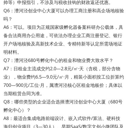
帅等）申报指引，不涉及与税收挂钩的财政返还优惠。
Q6：漕河泾创业中心大厦可以办理工商注册和高企场地核验
吗？
A6：可以。项目为正规国家级孵化器备案科研办公载体，具
备合法商用办公用途，可依法办理企业工商注册登记、银行
开户场地核验及高新技术企业、专精特新等认定所需场地证
明材料。
Q7：漕河泾680号孵化中心的租金和物业费大致水平？
A7：日租金主流成交约2.0—2.8元/㎡·天（含税，部分含物
业），物业费约6.5—9.0元/㎡·月，精装小面积按工位折算约
700—900元/工位·月，属漕河泾核心区租金地板价；具体以
当期租赁合同为准。
Q8：哪些类型的企业适合选择漕河泾创业中心大厦（680号
孵化中心）？
A8：最适合集成电路前端设计、嵌入式软件/算法、硬科技
海归创业项目（3—30人）、早期SaaS/数字文创小微团队及