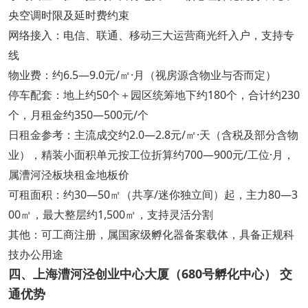
央空调时限及延时费约束
网络接入：电信、联通、移动三大运营商光纤入户，支持专
线
物业费：约6.5—9.0元/㎡·月（视房源含物业与否而定）
停车配套：地上约50个＋园区统筹地下约180个，合计约230
个，月租金约350—500元/个
日租金参考：主流成交约2.0—2.8元/㎡·天（含税及部分含物
业），精装小面积单元按工位折算约700—900元/工位·月，
属漕河泾板块租金地板价
可租面积：约30—50㎡（共享/迷你独立间）起，主力80—3
00㎡，最大整层约1,500㎡，支持灵活分割
其他：可工商注册，属国家级孵化器备案载体，具备正规科
技办公用途
四、上海漕河泾创业中心大厦（680号孵化中心） 交
通优势