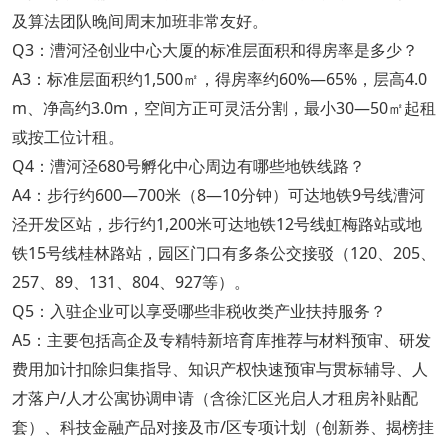
及算法团队晚间周末加班非常友好。
Q3：漕河泾创业中心大厦的标准层面积和得房率是多少？
A3：标准层面积约1,500㎡，得房率约60%—65%，层高4.0
m、净高约3.0m，空间方正可灵活分割，最小30—50㎡起租
或按工位计租。
Q4：漕河泾680号孵化中心周边有哪些地铁线路？
A4：步行约600—700米（8—10分钟）可达地铁9号线漕河
泾开发区站，步行约1,200米可达地铁12号线虹梅路站或地
铁15号线桂林路站，园区门口有多条公交接驳（120、205、
257、89、131、804、927等）。
Q5：入驻企业可以享受哪些非税收类产业扶持服务？
A5：主要包括高企及专精特新培育库推荐与材料预审、研发
费用加计扣除归集指导、知识产权快速预审与贯标辅导、人
才落户/人才公寓协调申请（含徐汇区光启人才租房补贴配
套）、科技金融产品对接及市/区专项计划（创新券、揭榜挂