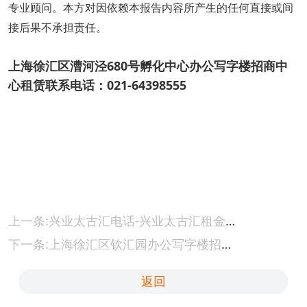
专业顾问。本方对因依赖本报告内容所产生的任何直接或间
接后果不承担责任。
上海徐汇区漕河泾680号孵化中心办公写字楼招商中
心租赁联系电话：021-64398555
上一条:兴业太古汇电话-兴业太古汇租金详情
下一条:上海徐汇区钦汇园办公写字楼招商租赁综合评估报告：企业选址决策深度分析
返回