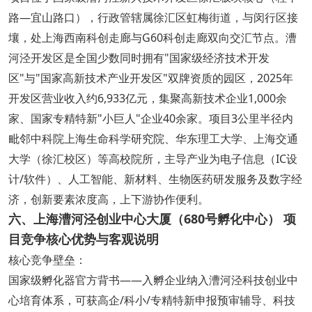
路—宜山路口），行政管辖属徐汇区虹梅街道，与闵行区接
壤，处上海西南科创走廊与G60科创走廊双向交汇节点。漕
河泾开发区是全国少数同时拥有"国家级经济技术开发
区"与"国家高新技术产业开发区"双牌资质的园区，2025年
开发区营业收入约6,933亿元，集聚高新技术企业1,000余
家、国家专精特新"小巨人"企业40余家。项目3公里半径内
毗邻中科院上海生命科学研究院、华东理工大学、上海交通
大学（徐汇校区）等高校院所，主导产业为电子信息（IC设
计/软件）、人工智能、新材料、生物医药研发服务及数字经
济，创新要素浓度高，上下游协作便利。
六、上海漕河泾创业中心大厦（680号孵化中心） 项
目竞争核心优势与客观说明
核心竞争壁垒：
国家级孵化器官方背书——入孵企业纳入漕河泾科技创业中
心培育体系，可获高企/科小/专精特新申报预审辅导、科技