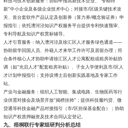
科技与技术创新服务：协助申报高新技术企业、"专精特
新"中小企业及各级企业技术中心；对接市/区级关键技术攻
关、首台套软件产品认定及创新券（算力券/概念验证券）申
报指引；依托漕河泾知识产权服务平台提供专利快速预审、
专利导航及知识产权贯标辅导。
人才引育服务：纳入漕河泾及徐汇区人才服务绿色通道——
协助留学回国人员、外籍人才来华工作许可及居留办理；符
合条件核心人才协助申请徐汇区人才公寓配租或租房补贴协
调（如"光启人才"配套租房补贴）、子女入学便利及市/区人
才计划申报指引；支持设博士后创新实践基地及专家工作
站。
产业与金融服务：组织人工智能、集成电路、生物医药等行
业供需对接会及场景开放"揭榜挂帅"；提供科技履约贷、微
贷通等科技金融产品对接指引（市/区担保基金配合）；协助
知识产权质押融资及技术合同认定登记。
九、梧桐联行专家组研判分析总结