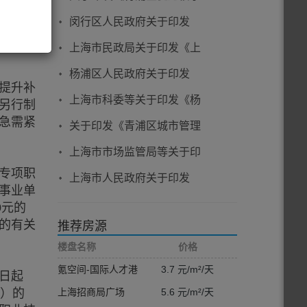
集成电
策指南
经济高质量发展的扶持办
：
闵行区人民政府关于印发
法》的通知
《上海市闵行区经营主体住
上海市民政局关于印发《上
所登记管理实施细则》的通
海市养老机构品质提升三年
杨浦区人民政府关于印发
知
提升补
行动方案（2025—2027
《杨浦区关于加快培育发展
上海市科委等关于印发《杨
另行制
年）》的通知
新质生产力推动建立以数字
“数”浦新质秀带创新区建设
急需紧
关于印发《青浦区城市管理
经济为主导的创新型现代化
方案》的通知
精细化三年行动计划
上海市市场监管局等关于印
产业体系的政策指引》的通
（2024-2026年）》的通知
专项职
发《上海市服务业发展引导
知
上海市人民政府关于印发
事业单
资金支持广告方向实施细
《上海市进一步推进新型基
0元的
则》的通知
础设施建设行动方案
的有关
推荐房源
（2023-2026年）》的通知
楼盘名称
价格
氪空间-国际人才港
3.7 元/m²/天
日起
岗）的
上海招商局广场
5.6 元/m²/天