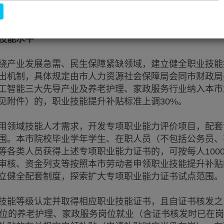
推进本市重点行业技能人才队伍建设，现就进一步加强
养老护理、家政服务行业技能人才培养试点工作通知如下
技能水平
产业发展急需、民生保障紧缺领域，建立健全职业技能
出机制，具体规定由市人力资源社会保障局会同市财政局
工智能三大先导产业及养老护理、家政服务行业纳入本市
见附件）的，职业技能提升补贴标准上调30%。
领域技能人才需求，开发专项职业能力评价项目，配套
围。本市院校毕业学年学生、在职人员（不包括公务员、
等各类人员获得上述专项职业能力证书的，可按每人100
审核、资金列支等按照本市劳动者申领职业技能提升补贴
立健全配套制度，探索扩大专项职业能力证书试点范围。
能等级认定并取得相应职业技能证书，且自证书核发之
单位的养老护理、家政服务岗位就业（含证书核发时已在