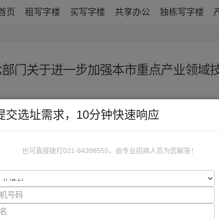
首页
租写字楼
买写字楼
共享办公
独栋写字楼
七部门关于进一步加强本市重点产业领域
w.001zf.com
提交选址需求，10分钟快速响应
重点产业领域技能人才培养试点工作的通知
也可直接拨打021-64398555，由专业招商人员为您解答！
人社规〔2024〕20号
作局、产业主管部门、科技主管部门、民政局、商务主管