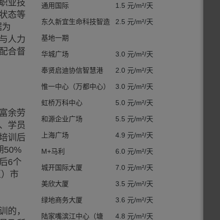
职业技
通用国际
1.5 元/m²/天
状态等
东久新宜生命科技智造
2.5 元/m²/天
据为
基地一期
与人力
配合督
华城广场
3.0 元/m²/天
奉贤启迪协信智慧港
2.0 元/m²/天
惟一中心（万都中心）
3.0 元/m²/天
虹桥万科中心
5.0 元/m²/天
富余劳
和源企业广场
5.5 元/m²/天
、学员
上海广场
4.9 元/m²/天
培训后
50%
M+马利
6.0 元/m²/天
后6个
城开国际大厦
7.0 元/m²/天
区）市
美欣大厦
3.5 元/m²/天
绿地商务大厦
3.6 元/m²/天
训的，
陆家嘴滨江中心（塘
4.8 元/m²/天