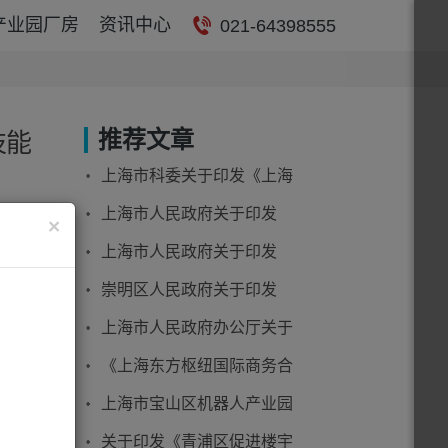
产业园厂房
资讯中心
021-64398555
推荐文章
技能
上海市科委关于印发《上海
市促进科学仪器和科研试剂
上海市人民政府关于印发
×
创新发展行动方案（2025-
《上海市落实〈全面对接国
上海市人民政府关于印发
2027年）》的通知
际高标准经贸规则推进中国
《上海市海外人才居住证管
崇明区人民政府关于印发
（上海）自由贸易试验区高
理办法》的通知
《上海市崇明区国家生态文
上海市人民政府办公厅关于
水平制度型开放总体方案〉
明建设示范区规划（2024—
印发《上海市高危险性体育
的实施方案》的通知
《上海东方枢纽国际商务合
部门，
2035年）》的通知
项目管理办法》的通知
作区管理办法》（沪府令22
上海市宝山区机器人产业园
号）
招商引资投资网-企业投资决
关于印发《青浦区促进楼宇