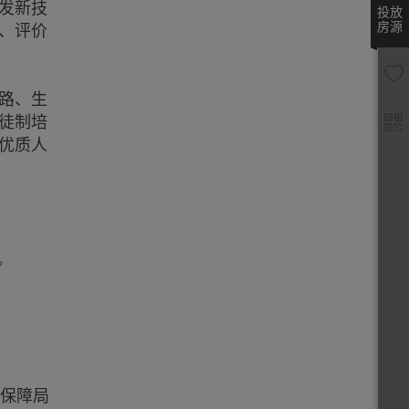
发新技
投放
房源
、评价
路、生
徒制培
优质人
。
保障局