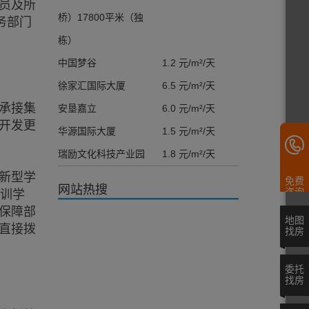
员及所
桥）17800平米（独
务部门
栋）
中国梦谷
1.2 元/m²/天
徐家汇国际大厦
6.5 元/m²/天
承接集
安垦嘉立
6.0 元/m²/天
开发更
华源国际大厦
1.5 元/m²/天
瑞励文化科技产业园
1.8 元/m²/天
新型学
免费
网站热搜
咨询
培训学
保障部
地图
直接拨
找房
委托
找房