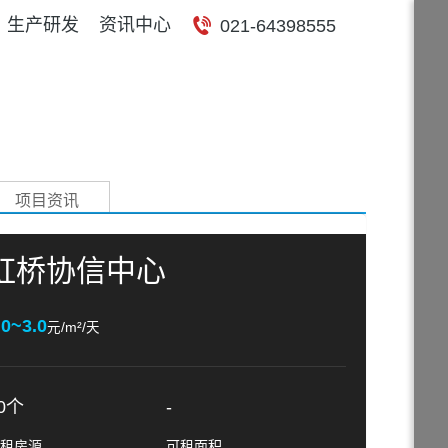
生产研发
资讯中心
021-64398555
项目资讯
虹桥协信中心
.0~3.0
元/m²/天
0个
-
租房源
可租面积