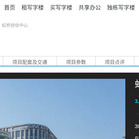
首页
租写字楼
买写字楼
共享办公
独栋写字楼
>
虹桥协信中心
项目配套及交通
项目参数
项目点评
3
3
在