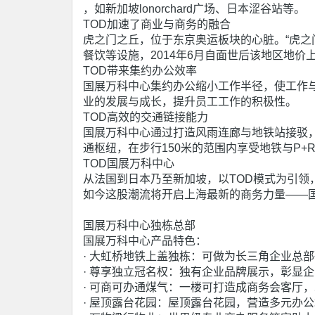
，如新加坡lonorchard广场、日本涩谷站等。
TOD加速了商业与商务的融合
虎之门之丘，位于东京奥运板块的心脏。“虎之
餐饮等设施，2014年6月自面世后该地区地价上升
TOD带来集约办公效率
国展万科中心集约办公缩小工作半径，使工作
业的发展与成长，提升员工工作的积极性。
TOD高效的交通链接能力
国展万科中心通过打造风雨连廊与地铁站接驳
通枢纽，在步行150米的范围内享受地铁与P
TOD国展万科中心
从法国到日本乃至新加坡，以TOD模式为引领
如今这股潮流将开启上海最新的商务力量——
国展万科中心独栋总部
国展万科中心产品特色：
· 大虹桥地铁上盖独栋：可做为长三角企业总
· 尊享独立冠名权：独有企业品牌展示，彰显
· 可商可办通煤气：一楼可打造成商务会客厅
· 屋顶露台花园：屋顶露台花园，营造多元办