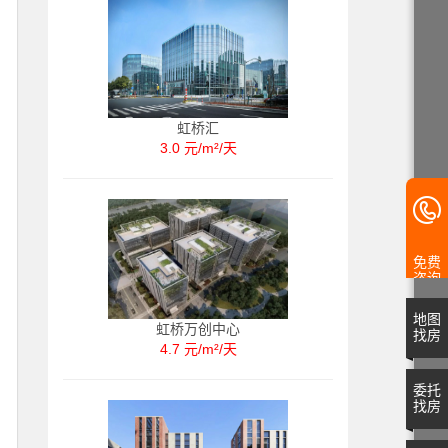
虹桥汇
3.0 元/m²/天
免费
咨询
地图
虹桥万创中心
找房
4.7 元/m²/天
委托
找房