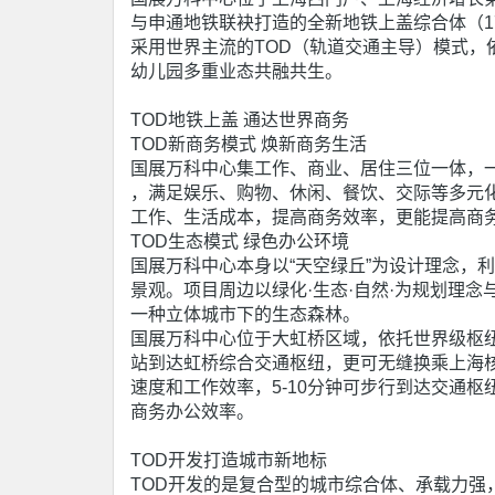
与申通地铁联袂打造的全新地铁上盖综合体（1
采用世界主流的TOD（轨道交通主导）模式，
幼儿园多重业态共融共生。
TOD地铁上盖 通达世界商务
TOD新商务模式 焕新商务生活
国展万科中心集工作、商业、居住三位一体，一
，满足娱乐、购物、休闲、餐饮、交际等多元
工作、生活成本，提高商务效率，更能提高商
TOD生态模式 绿色办公环境
国展万科中心本身以“天空绿丘”为设计理念，
景观。项目周边以绿化·生态·自然·为规划理
一种立体城市下的生态森林。
国展万科中心位于大虹桥区域，依托世界级枢纽
站到达虹桥综合交通枢纽，更可无缝换乘上海
速度和工作效率，5-10分钟可步行到达交通
商务办公效率。
TOD开发打造城市新地标
TOD开发的是复合型的城市综合体、承载力强