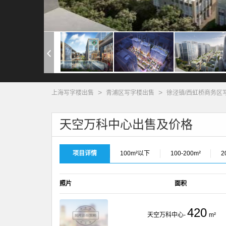
>
>
上海写字楼出售
青浦区写字楼出售
徐泾镇/西虹桥商务区
天空万科中心出售及价格
项目详情
100m²以下
100-200m²
2
照片
面积
420
天空万科中心-
m²