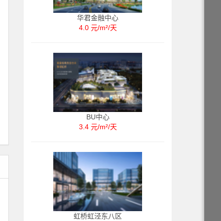
华君金融中心
4.0 元/m²/天
BU中心
3.4 元/m²/天
虹桥虹泾东八区