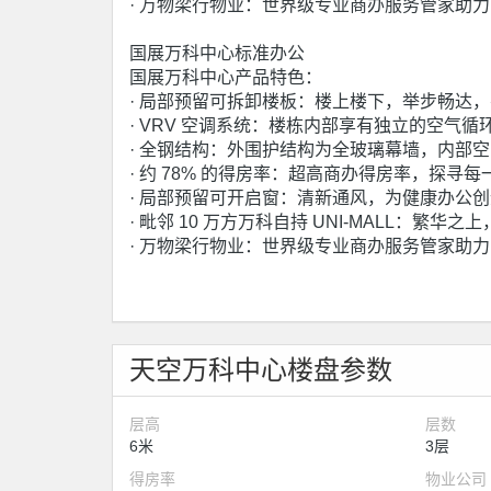
· 万物梁行物业：世界级专业商办服务管家助
国展万科中心标准办公
国展万科中心产品特色：
· 局部预留可拆卸楼板：楼上楼下，举步畅达
· VRV 空调系统：楼栋内部享有独立的空气
· 全钢结构：外围护结构为全玻璃幕墙，内部
· 约 78% 的得房率：超高商办得房率，探寻
· 局部预留可开启窗：清新通风，为健康办公
· 毗邻 10 万方万科自持 UNI-MALL：
· 万物梁行物业：世界级专业商办服务管家助
天空万科中心楼盘参数
层高
层数
6米
3层
得房率
物业公司