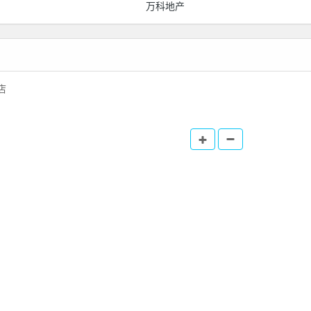
万科地产
店