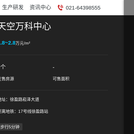
生产研发
资讯中心
021-64398555
天空万科中心
.8~2.8
万元/m²
5个
-
在售房源
可售面积
地址：徐盈路崧泽大道
距离地铁：17号线徐盈路站
步行5分钟