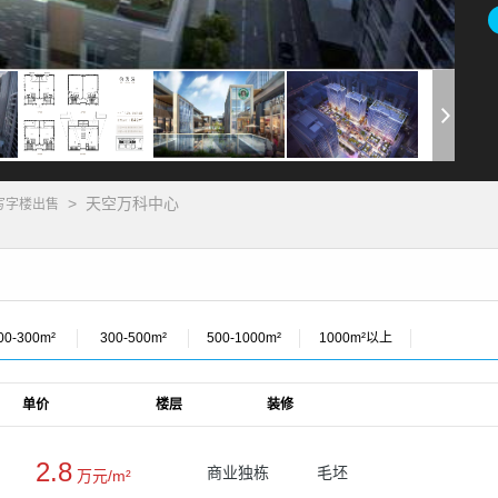
>
天空万科中心
写字楼出售
00-300m²
300-500m²
500-1000m²
1000m²以上
单价
楼层
装修
2.8
商业独栋
毛坯
万元/m²