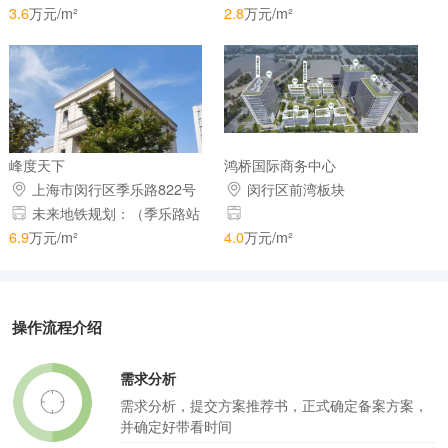
3.6
万元/m²
2.8
万元/m²
峰度天下
鸿桥国际商务中心
上海市闵行区季乐路822号
闵行区前湾板块
未来地铁规划：（季乐路站
约600米）
6.9
万元/m²
4.0
万元/m²
操作流程介绍
需求分析
需求分析，提交方案推荐书，正式确定备案方案，
并确定好带看时间