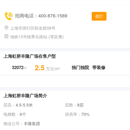
招商电话：400-876-1589
拨打
上海市闵行区联友路58号
地铁13号线季乐路站-(零距离)
上海虹桥丰隆广场在售户型
2.5
32072
独门独院
带装修
㎡
万元/m²
上海虹桥丰隆广场简介
层高：
4.5-5.5米
层数：
8层
电梯数：
6个
得房率：
70%
物业公司：
丰隆集团