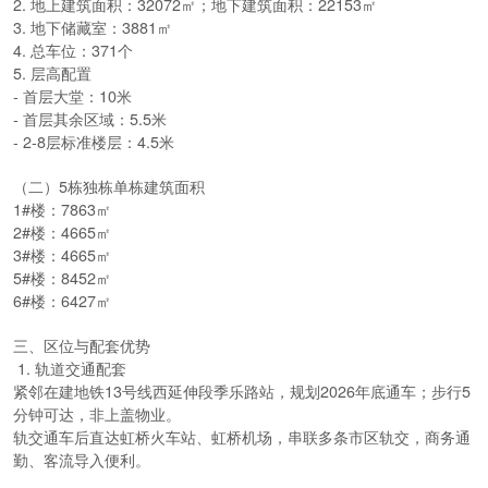
2. 地上建筑面积：32072㎡；地下建筑面积：22153㎡
3. 地下储藏室：3881㎡
4. 总车位：371个
5. 层高配置
- 首层大堂：10米
- 首层其余区域：5.5米
- 2-8层标准楼层：4.5米
（二）5栋独栋单栋建筑面积
1#楼：7863㎡
2#楼：4665㎡
3#楼：4665㎡
5#楼：8452㎡
6#楼：6427㎡
三、区位与配套优势
1. 轨道交通配套
紧邻在建地铁13号线西延伸段季乐路站，规划2026年底通车；步行5
分钟可达，非上盖物业。
轨交通车后直达虹桥火车站、虹桥机场，串联多条市区轨交，商务通
勤、客流导入便利。