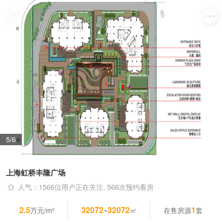
5/6
上海虹桥丰隆广场
人气：1566位用户正在关注, 566次预约看房
2.5
32072
32072
1
万元/m²
~
㎡
在售房源
套