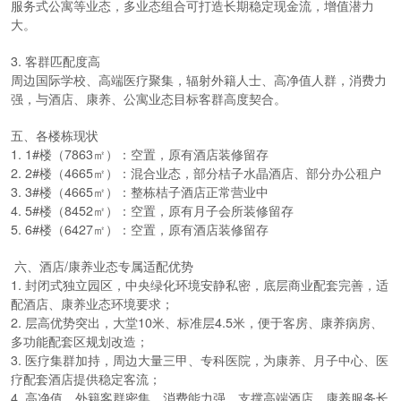
服务式公寓等业态，多业态组合可打造长期稳定现金流，增值潜力
大。
3. 客群匹配度高
周边国际学校、高端医疗聚集，辐射外籍人士、高净值人群，消费力
强，与酒店、康养、公寓业态目标客群高度契合。
五、各楼栋现状
1. 1#楼（7863㎡）：空置，原有酒店装修留存
2. 2#楼（4665㎡）：混合业态，部分桔子水晶酒店、部分办公租户
3. 3#楼（4665㎡）：整栋桔子酒店正常营业中
4. 5#楼（8452㎡）：空置，原有月子会所装修留存
5. 6#楼（6427㎡）：空置，原有酒店装修留存
六、酒店/康养业态专属适配优势
1. 封闭式独立园区，中央绿化环境安静私密，底层商业配套完善，适
配酒店、康养业态环境要求；
2. 层高优势突出，大堂10米、标准层4.5米，便于客房、康养病房、
多功能配套区规划改造；
3. 医疗集群加持，周边大量三甲、专科医院，为康养、月子中心、医
疗配套酒店提供稳定客流；
4. 高净值、外籍客群密集，消费能力强，支撑高端酒店、康养服务长