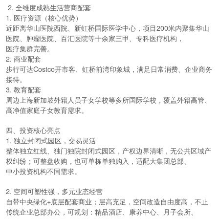
2. 全维度成熟生活营商配套
1. 医疗资源（核心优势）
近距离华山医院西院、新虹桥国际医学中心，项目200米内聚集华山
医院、肿瘤医院、百汇医院等十余家三甲、专科医疗机构，
医疗集群完善。
2. 商业配套
步行可达Costco开市客、虹桥前湾印象城，满足日常消费、企业商务
接待。
3. 教育配套
周边上海新加坡外籍人员子女学校等多所国际学校，覆盖外籍高管、
高净值家庭子女教育需求。
四、投资核心亮点
1. 独立封闭式园区，交易灵活
整体独立红线、独门独院封闭式园区，产权边界清晰，无公共区域产
权纠纷；可整盘收购，也可单栋单独购入，适配大集团总部、
中小投资机构不同需求。
2. 空间可塑性强，多元业态经营
自带中央绿化+底层配套商业；层高充足，空间改造自由度高，不止
传统企业总部办公，可规划：精品酒店、康养中心、月子会所、