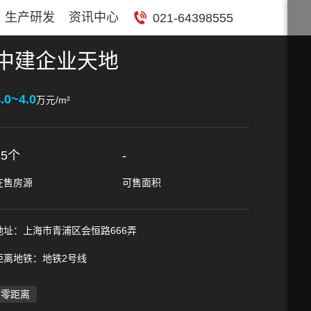
生产研发
资讯中心
021-64398555
中建企业天地
.0~4.0
万元/m²
15个
-
在售房源
可售面积
地址：上海市青浦区会恒路666弄
距离地铁：地铁2号线
零距离