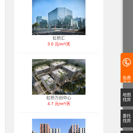
虹桥汇
3.0 元/m²/天
免费
咨询
地图
虹桥万创中心
找房
4.7 元/m²/天
委托
找房