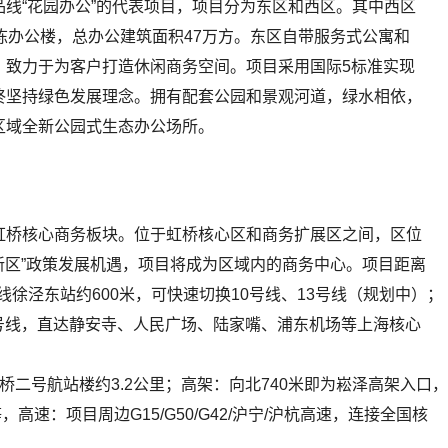
线“花园办公”的代表项目，项目分为东区和西区。其中西区
栋办公楼，总办公建筑面积47万方。东区自带服务式公寓和
，致力于为客户打造休闲商务空间。项目采用国际5标准实现
终坚持绿色发展理念。拥有配套公园和景观河道，绿水相依，
区域全新公园式生态办公场所。
虹桥核心商务板块。位于虹桥核心区和商务扩展区之间，区位
桥新区”政策发展机遇，项目将成为区域内的商务中心。项目距离
线徐泾东站约600米，可快速切换10号线、13号线（规划中）；
中）号线，直达静安寺、人民广场、陆家嘴、浦东机场等上海核心
二号航站楼约3.2公里；高架：向北740米即为崧泽高架入口，
高速：项目周边G15/G50/G42/沪宁/沪杭高速，连接全国核