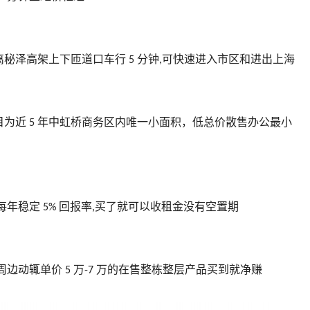
离秘泽高架上下匝道口车行
分钟
可快速进入市区和进出上海
5
,
目为近
年中虹桥商务区内唯一小面积，低总价散售办公最小
5
每年稳定
回报率
买了就可以收租金没有空置期
5%
,
周边动辄单价
万
万的在售整栋整层产品买到就净赚
5
-7