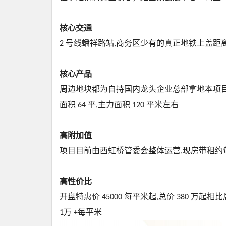
核心交通
号线蟠祥路站
商务区少有的真正地铁上盖距
2
,
核心产品
周边地块都为自持国内龙头企业总部拿地本项
面积
平
主力面积
平米左右
64
,
120
高附加值
项目目前由西虹桥管委会整体运营
现房带租约
,
高性价比
开盘特惠价
每平米起
总价
万起相比
45000
,
380
万
每平米
1
+