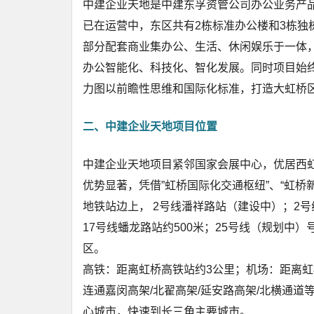
中建企业天地是中建东孚资管公司办公业务产品
已在运营中，东区共有2栋标准办公楼和3栋独
部分配套商业集办公、生活、休闲娱乐于一体
办公智能化、科技化、智化发展。同时项目始
力图以前瞻性思维和国际化标准，打造大虹桥
二、
中建企业天地
项目位置
中建企业天地项目紧邻国家会展中心，优居西
优势显著，凭借”虹桥国际化交通枢纽”、“虹
地铁站边上， 2号线潘祥路站（建设中）；2号
17号线蟠龙路站约500米；25号线（规划
区。
高铁：距离虹桥高铁站约3公里；机场：距离虹桥
连通嘉闵高架/北翟高架/延安路高架/北横通道等，
心城市，快速到长三角主要城市。