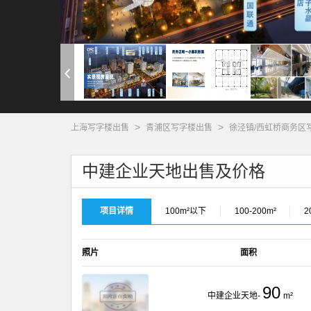
>
>
上海写字楼出售
青浦区写字楼出售
徐泾镇/西虹桥商务区
中建企业天地出售及价格
项目详情
100m²以下
100-200m²
2
照片
面积
90
中建企业天地-
m²